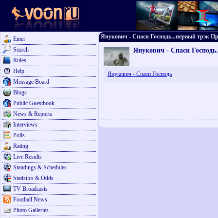
Янукович - Спаси Господь...первый трэк Пр
Enter
Search
Янукович - Спаси Господь
Rules
Help
Янукович - Спаси Господь
Message Board
Blogs
Public Guestbook
News & Reports
Interviews
Polls
Rating
Live Results
Standings & Schedules
Statistics & Odds
TV Broadcasts
Football News
Photo Galleries