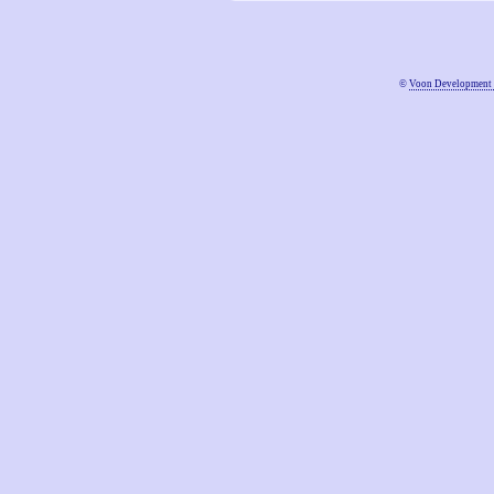
©
Voon Development