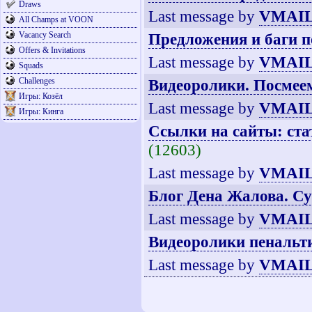
Draws
Last message by
VMAIL
All Champs at VOON
Vacancy Search
Предложения и баги п
Offers & Invitations
Last message by
VMAIL
Squads
Challenges
Видеоролики. Посмее
Игры: Козёл
Last message by
VMAIL
Игры: Кинга
Ссылки на сайты: ста
(12603)
Last message by
VMAIL
Блог Дена Жалова. Су
Last message by
VMAIL
Видеоролики пенальт
Last message by
VMAIL