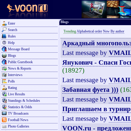
Blogs
Enter
Search
Trending
Alphabetical order
New
By author
Rules
Аркадный многопольз
Help
Message Board
Last message by
VMAIL
Blogs
Янукович - Спаси Гос
Public Guestbook
News & Reports
(18927)
Interviews
Last message by
VMAIL
Polls
Rating
Забавная фуета )))
(16
Live Results
Last message by
VMAIL
Standings & Schedules
Statistics & Odds
Приглашаем в турнир
TV Broadcasts
Last message by
VMAIL
Football News
Photo Galleries
VOON.ru - предложен