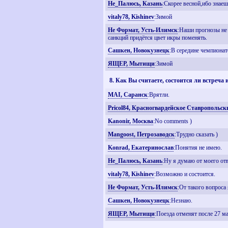
Не_Палюсь, Казань
:Скорее весной,ибо знаеш
vitaly78, Kishinev
:Зимой
Не Формат, Усть-Илимск
:Наши прогнозы не 
санкций придётся цвет икры поменять.
Сашкен, Новокузнецк
:В середине чемпиона
ЯЩЕР, Мытищи
:Зимой
8. Как Вы считаете, состоится ли встреча
MAI, Саранск
:Врятли.
Pricol84, Красногвардейское Ставропольск
Kanonir, Москва
:No comments )
Mangoost, Петрозаводск
:Трудно сказать )
Konrad, Екатеринослав
:Понятия не имею.
Не_Палюсь, Казань
:Ну я думаю от моего отв
vitaly78, Kishinev
:Возможно и состоится.
Не Формат, Усть-Илимск
:От такого вопроса 
Сашкен, Новокузнецк
:Незнаю.
ЯЩЕР, Мытищи
:Поезда отменят после 27 м