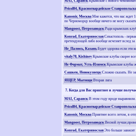
MAI, Саранск
:Крымские с нового чемпионат
Pricol84, Красногвардейское Ставропольск
Kanonir, Москва
:Мне кажется, что нас ждет 
по Черноморцу вообще ничего не могу сказать
Mangoost, Петрозаводск
:Ради крымских клу
Konrad, Екатеринослав
:Севастополь - перва
претендующей либо вообще исчезнет вслед за А
Не_Палюсь, Казань
:Будет здорова если эти
vitaly78, Kishinev
:Крымские клубы скорее все
Не Формат, Усть-Илимск
:Крымские клубы ж
Сашкен, Новокузнецк
:Сложно сказать. Не з
ЯЩЕР, Мытищи
:Вторая лига
7. Когда для Вас приятнее и лучше получа
MAI, Саранск
:В этом году вроде выравнили.
Pricol84, Красногвардейское Ставропольск
Kanonir, Москва
:Приятнее всего летом, в от
Mangoost, Петрозаводск
:Весной лучше,пров
Konrad, Екатеринослав
:Это больше зависит 