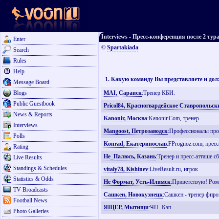
Interviews - Пресс-конференция после 2 ту
Enter
©
Spartakiada
Search
Rules
Help
1. Какую команду Вы представляете и дол
Message Board
Blogs
MAI, Саранск
:Тренер КБИ.
Public Guestbook
Pricol84, Красногвардейское Ставропольск
News & Reports
Kanonir, Москва
:Kanonir.Com, тренер
Interviews
Mangoost, Петрозаводск
:Профессионалы про
Polls
Konrad, Екатеринослав
:FPrognoz.com, пресс
Rating
Не_Палюсь, Казань
:Тренер и пресс-атташе 
Live Results
Standings & Schedules
vitaly78, Kishinev
:LiveResult.ru, игрок
Statistics & Odds
Не Формат, Усть-Илимск
:Приветствую! Рома
TV Broadcasts
Сашкен, Новокузнецк
:Сашкен - тренер фпро
Football News
ЯЩЕР, Мытищи
:ЧП- Кэп
Photo Galleries