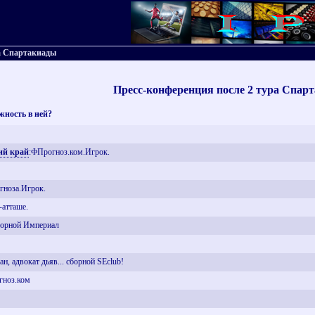
ра Спартакиады
Пресс-конференция после 2 тура Спар
жность в ней?
ий край
:ФПрогноз.ком.Игрок.
гноза.Игрок.
-атташе.
сборной Империал
н, адвокат дьяв... сборной SEclub!
гноз.ком