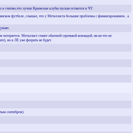
но я считаю,что лучше Крымские клубы пускаи остаются в ЧУ.
аинском футболе, слышал, что у Металлиста большие проблемы с финансированием.. а
думаю.
м потеряется. Металлист станет обычной серенькой командой, ни на что не
е), но в ЛЕ уже феерить не будет.
шлым сентябрем).