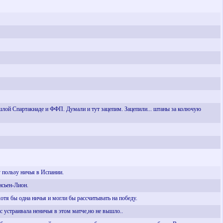
лой Спартакиаде и ФФП. Думали и тут зацепим. Зацепили... штаны за колючую
 пользу ничья в Испании.
нсьен-Лион.
отя бы одна ничья и могли бы рассчитывать на победу.
страивала неничья в этом матче,но не вышло..