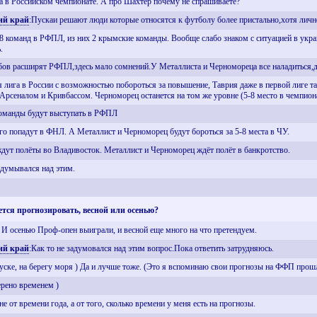
а в Российском чемпионате. А про Шахтер почему не спрашиваете?
ий край
:Пускаи решают люди которые относятся к футболу более пристально,хотя лич
18 команд в РФПЛ, из них 2 крымские команды. Вообще слабо знаком с ситуацией в укр
.
бов расширят РФПЛ,здесь мало сомнений.У Металлиста и Черномореца все наладиться,
я лига в России с возможностью побороться за повышение, Таврия даже в первой лиге та
рсеналом и Кривбассом. Черноморец останется на том же уровне (5-8 место в чемпионат
 команды будут выступать в РФПЛ
го попадут в ФНЛ. А Металлист и Черноморец будут бороться за 5-8 места в ЧУ.
дут полёты во Владивосток. Металлист и Черноморец ждёт полёт в банкротство.
адумывался над этим.
ется прогнозировать, весной или осенью?
 И осенью Проф-опен выиграли, и весной еще много на что претендуем.
ий край
:Как то не задумовался над этим вопрос.Пока ответить затрудняюсь.
пуске, на берегу моря ) Да и лучше тоже. (Это я вспоминаю свои прогнозы на ФФП про
ерено временем )
не от времени года, а от того, сколько времени у меня есть на прогнозы.