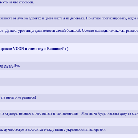
ь кто на что способен.
зависят от луж на дорогах и цвета листвы на деревьях. Приятнее прогнозировать, когда 
тов. Думаю, уровень угадываемости самый большой. Осенью команды только сыгрывают
 игроков VOON в этом году в Виннице? :-)
ий край
:Нет.
ета ничего не решится)
я в ступоре: не знаю с чего начать и чем закончить... Мне легче будет назвать цену за к
ая, думаю встреча состоится между вами с украинскими паспортами.