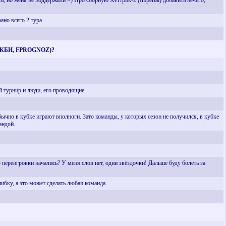
ть, но меня не поддержали =) Про сборную Хеттрик-2 (Imperial) добавить нечего,
ано всего 2 тура.
П, КБИ, FPROGNOZ)?
й турнир и люди, его проводящие.
ычно в кубке играют вполноги. Зато команды, у которых сезон не получился, в кубке
андой.
переигровки начались? У меня слов нет, одни звёздочки! Дальше буду болеть за
ибку, а это может сделать любая команда.