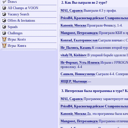
Draws
2. Как Вы сыграли во 2 туре?
All Champs at VOON
MAI, Саранск
:Выиграли 4:3 у профи.
Vacancy Search
Pricol84, Красногвардейское Ставропольск
Offers & Invitations
Kanonir, Москва
:Проиграли Фениксу, 1-4.
Squads
Mangoost, Петрозаводск
:Проиграли КБИ в п
Challenges
Игры: Козёл
Konrad, Екатеринослав
:Сыграли вничью с С
Игры: Кинга
Не_Палюсь, Казань
:К сожалению второй тур 
vitaly78, Kishinev
:В упорной борьбе одолели I
Не Формат, Усть-Илимск
:Играли с FPROGNO
проволоку. 4-4
Сашкен, Новокузнецк
:Сыграли 4-4. Соперни
ЯЩЕР, Мытищи
:---
3. Интересная была программка в туре? 
MAI, Саранск
:Программку характеризует нак
Pricol84, Красногвардейское Ставропольск
Kanonir, Москва
:Да, эта программы была кач
Mangoost, Петрозаводск
:Программа отлична