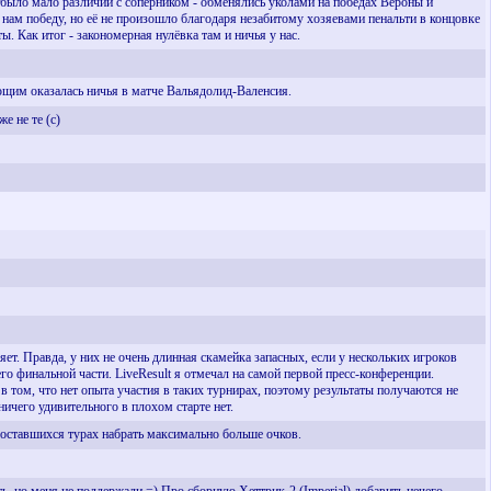
было мало различий с соперником - обменялись уколами на победах Вероны и
 нам победу, но её не произошло благодаря незабитому хозяевами пенальти в концовке
ы. Как итог - закономерная нулёвка там и ничья у нас.
ющим оказалась ничья в матче Вальядолид-Валенсия.
е не те (с)
ет. Правда, у них не очень длинная скамейка запасных, если у нескольких игроков
его финальной части. LiveResult я отмечал на самой первой пресс-конференции.
в том, что нет опыта участия в таких турнирах, поэтому результаты получаются не
ичего удивительного в плохом старте нет.
 оставшихся турах набрать максимально больше очков.