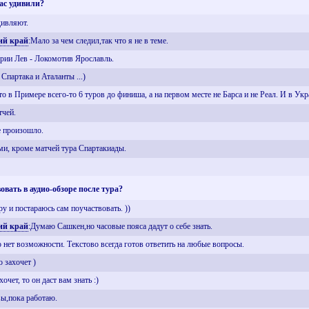
ас удивили?
дивляют.
ий край
:Мало за чем следил,так что я не в теме.
ерии Лев - Локомотив Ярославль.
Спартака и Аталанты ...)
то в Примере всего-то 6 туров до финиша, а на первом месте не Барса и не Реал. И в Ук
тчей.
е произошло.
ми, кроме матчей тура Спартакиады.
вать в аудио-обзоре после тура?
у и постараюсь сам поучаствовать. ))
ий край
:Думаю Сашкен,но часовые пояса дадут о себе знать.
ио нет возможности. Текстово всегда готов ответить на любые вопросы.
 захочет )
хочет, то он даст вам знать :)
вы,пока работаю.