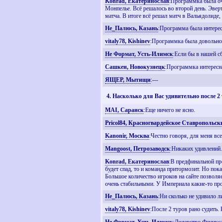
Konrad, Екатеринослав
:Программка была оч
Монпелье. Всё решалось во второй день. Эвер
матча. В итоге всё решал матч в Вальядолиде, 
Не_Палюсь, Казань
:Программа была интерес
vitaly78, Kishinev
:Программка была довольно 
Не Формат, Усть-Илимск
:Если бы в нашей с
Сашкен, Новокузнецк
:Программка интересн
ЯЩЕР, Мытищи
:---
4. Насколько для Вас удивительно после 2 
MAI, Саранск
:Еще ничего не ясно.
Pricol84, Красногвардейское Ставропольск
Kanonir, Москва
:Честно говоря, для меня вс
Mangoost, Петрозаводск
:Никаких удивлений
Konrad, Екатеринослав
:В предфинальной пре
будет спад, то и команда притормозит. Но пок
Большое количество игроков на сайте позволяе
очень стабильными. У Империала какие-то про
Не_Палюсь, Казань
:Ни сколько не удивило 
vitaly78, Kishinev
:После 2 туров рано судить. 