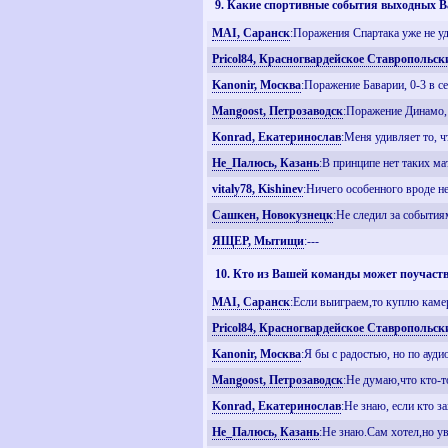
9. Какие спортивные события выходных В
MAI, Саранск
:Поражения Спартака уже не у
Pricol84, Красногвардейское Ставропольск
Kanonir, Москва
:Поражение Баварии, 0-3 в с
Mangoost, Петрозаводск
:Поражение Динамо, 
Konrad, Екатеринослав
:Меня удивляет то, ч
Не_Палюсь, Казань
:В принципе нет таких ма
vitaly78, Kishinev
:Ничего особенного вроде н
Сашкен, Новокузнецк
:Не следил за события
ЯЩЕР, Мытищи
:---
10. Кто из Вашей команды может поучаство
MAI, Саранск
:Если выиграем,то куплю камер
Pricol84, Красногвардейское Ставропольск
Kanonir, Москва
:Я бы с радостью, но по ауд
Mangoost, Петрозаводск
:Не думаю,что кто-то
Konrad, Екатеринослав
:Не знаю, если кто за
Не_Палюсь, Казань
:Не знаю.Сам хотел,но у