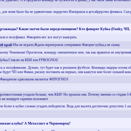
 не удивляет. А я предлагал команде не пускать их в финал, у нас была такая возможнос
, для меня было бы не удивительно лидерство Империала и аутсайдерство феникса. Сыгр
партакиады? Какие матчи были определяющими? Кто фаворит Кубка (Funky, Ч
ли в полуфинал. Фаворита нет. все могут выиграть.
ий край
:Мы не играли.Ждали переигровок соперников.Фаворит кубка,а не скажу.
назову Чемпионат Прогнозов, команду симпатичную мне, так как нравится их внутренни
з Кубка.Ставлю на КБИ или FPROGNOZ
сь к полуфиналам. Думаю, тут будет как в реальном футболе. Команды-лидеры сезона об
ем будут ЧП или Фанки, рискну поставить на первых, они кажутся мне более сильной ком
и.Фаворитом однозназно является ФПРОГНОЗ
ротивостоянии угадали больше, чем КБИ! Но прошли они. Почему именно со стадии 1/4 
 же концерте скрипки поломают.
ем более в кубке сложно угадать победителя. Ведь для вылета достаточно допустить 1 ош
Крымские клубы? А Металлист и Черноморец?