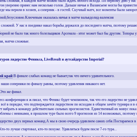
ень сложная, в каждом матче можно было ждать любого исхода. По первому дню у нас 
тон уверенно принес нам несколько голов. Дальше ничья в Валансьене могла бы принести
где мы верили в хозяев, а соперник - в гостей. Скучный матч, все моменты были запорот
ной,безусловно.Ключевым оказалась ничья в матче вальядолид-валенсия
сложной. У нас в поединке накал борьбы держался до последнего матча, поэтому реша
борной не было так много болельщиков Арсенала - итог может был бы другим. Топоры уж
ая, матчи сложные.
туров лидерство Феникса, LiveResult и аутсайдерство Imperial?
ий край
:В финале слабых команд не бывает,так что ничего удивительного.
е наши соперники по финалу равны, поэтому удивления никакого нет.
.Это же финал.
сс-конференции я ж писал, что Феникс будет чемпионом, так что его лидерство не удивля
а всё в порядке, что подтверждается лидерством по исходам в общем зачёте турнира и в 
т набрать в команду действительно сильных прогнозистов. Единственный их минус пока 
блемы с неявками, в прошлом туре было всего 9 прогнозов из 14 возможных, поэтому н
лидерство двух первых команд.А мы в свою очередь удивляем самих себя.Постараемся в
Кто-то лучше стартовал, кто-то похуже. Удивляться будем после 7-го тура...