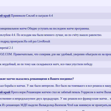
ий край
:Принимали Секлаб и сыграли 4-4
ринципиальном матче.Обидно уступать на последнем матче программы.
еклубом 4:4. По исходам мы были немного лучше, но по счёту вышло равенство.
подряд проиграли.На сей раз LiveResult
mperial 2-1
Z.COM. Примечательно, что соперник для нас удобный, уверенно обыграли их на прош
к неудобный, но по тому как складывался матч, все-таки упустили победу.
Какие матчи оказались решающими в Вашем поединке?
ал борьбы в матчах. У нас было интересно. Все было на тоненького и все решила в нашу
ий край
:Прога норм.Решающим матчем стал не забитый пеналь Уоррисом в матче Вала
ественнее и непредсказуемее двух предыдущих. У нас решили все французские матчи... х
я.Из решающих МДП выделю Вальядолид-Валенсия.Чтоб как минимум не проиграть,нас у