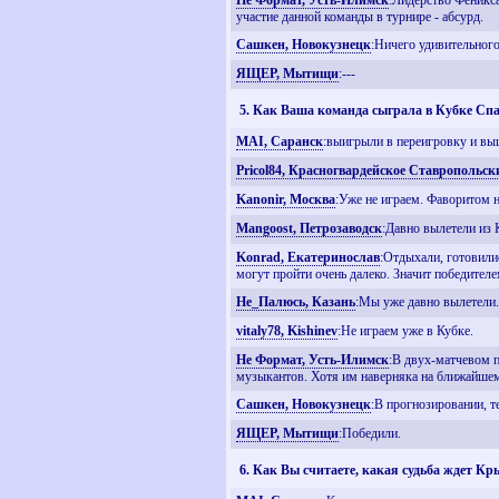
Не Формат, Усть-Илимск
:Лидерство Феникса
участие данной команды в турнире - абсурд.
Сашкен, Новокузнецк
:Ничего удивительного
ЯЩЕР, Мытищи
:---
5. Как Ваша команда сыграла в Кубке С
MAI, Саранск
:выигрыли в переигровку и выш
Pricol84, Красногвардейское Ставропольск
Kanonir, Москва
:Уже не играем. Фаворитом 
Mangoost, Петрозаводск
:Давно вылетели и
Konrad, Екатеринослав
:Отдыхали, готовили
могут пройти очень далеко. Значит победител
Не_Палюсь, Казань
:Мы уже давно вылетел
vitaly78, Kishinev
:Не играем уже в Кубке.
Не Формат, Усть-Илимск
:В двух-матчевом п
музыкантов. Хотя им наверняка на ближайшем
Сашкен, Новокузнецк
:В прогнозировании, т
ЯЩЕР, Мытищи
:Победили.
6. Как Вы считаете, какая судьба ждет 