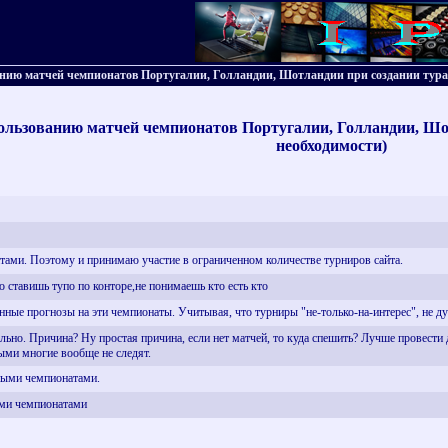
ванию матчей чемпионатов Португалии, Голландии, Шотландии при создании тура(
ользованию матчей чемпионатов Португалии, Голландии, Шотл
необходимости)
атами. Поэтому и принимаю участие в ограниченном количестве турниров сайта.
о ставишь тупо по конторе,не понимаешь кто есть кто
анные прогнозы на эти чемпионаты. Учитывая, что турниры "не-только-на-интерес", не д
ельно. Причина? Ну простая причина, если нет матчей, то куда спешить? Лучше провести
ыми многие вообще не следят.
нными чемпионатами.
ими чемпионатами