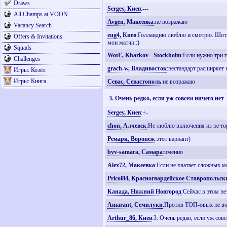
Draws
Sergey, Киев
:---
All Champs at VOON
Avgen, Макеевка
:не возражаю
Vacancy Search
eug4, Киев
:Голландию люблю и смотрю. Шотлан
Offers & Invitations
мои матчи.:)
Squads
WotE, Kharkov - Stockholm
:Если нужно три т
Challenges
grach-w, Владивосток
:нестандарт расширяет 
Игры: Козёл
Игры: Кинга
Севас, Севастополь
:не возражаю
3. Очень редко, если уж совсем ничего нет
Sergey, Киев
:+-
chon, Алчевск
:Не люблю включения из не то
Ремарк, Воронеж
:этот вариант)
bvv-samara, Самара
:именно
Alex72, Макеевка
:Если не хватает сложных м
Pricol84, Красногвардейское Ставропольск
Канада, Нижний Новгород
:Сейчас в этом не
Amarant, Семилуки
:Против ТОП-овых не во
Arthur_86, Киев
:3. Очень редко, если уж сов