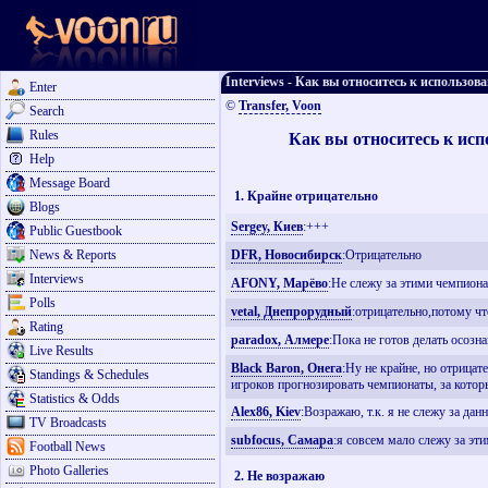
Interviews - Как вы относитесь к использо
Enter
©
Transfer, Voon
Search
Rules
Как вы относитесь к исп
Help
Message Board
1. Крайне отрицательно
Blogs
Sergey, Киев
:+++
Public Guestbook
News & Reports
DFR, Новосибирск
:Отрицательно
Interviews
AFONY, Марёво
:Не слежу за этими чемпион
Polls
vetal, Днепрорудный
:отрицательно,потому чт
Rating
paradox, Алмере
:Пока не готов делать осозн
Live Results
Black Baron, Онега
:Ну не крайне, но отрицат
Standings & Schedules
игроков прогнозировать чемпионаты, за котор
Statistics & Odds
Alex86, Kiev
:Возражаю, т.к. я не слежу за да
TV Broadcasts
subfocus, Самара
:я совсем мало слежу за эт
Football News
Photo Galleries
2. Не возражаю