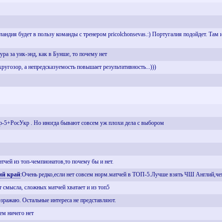
дия будет в пользу команды с тренером pricolchonsevas.:) Португалия подойдет. Там ис
ура за уик-энд, как в Бунше, то почему нет
кругозор, а непредсказуемость повышает результативность...)))
р-5+РосУкр . Но иногда бывают совсем уж плохи дела с выбором
атчей из топ-чемпионатов,то почему бы и нет.
ий край
:Очень редко,если нет совсем норм.матчей в ТОП-5.Лучше взять ЧШ Англий,че
т смысла, сложных матчей хватает и из топ5
зражаю. Остальные интереса не представляют.
сем ничего нет