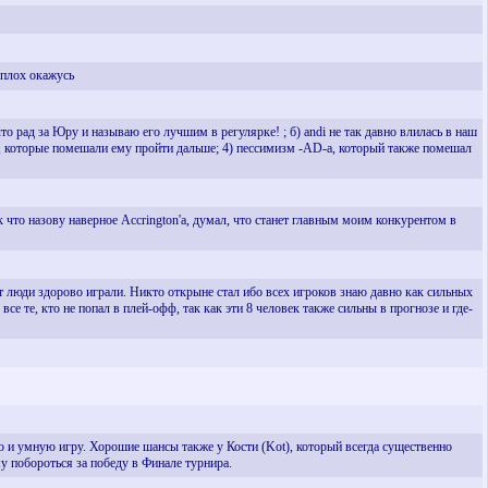
 плох окажусь
то рад за Юру и называю его лучшим в регулярке! ; б) andi не так давно влилась в наш
UKa, которые помешали ему пройти дальше; 4) пессимизм -AD-a, который также помешал
ак что назову наверное Accrington'a, думал, что станет главным моим конкурентом в
ит люди здорово играли. Никто открыне стал ибо всех игроков знаю давно как сильных
се те, кто не попал в плей-офф, так как эти 8 человек также сильны в прогнозе и где-
ую и умную игру. Хорошие шансы также у Кости (Kot), который всегда существенно
у побороться за победу в Финале турнира.