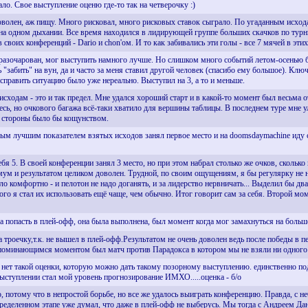
о. Свое выступление оценю где-то так на четверочку :)
Доволен, аж пищу. Много рисковал, много рисковых ставок сыграло. По угаданным исхода
на одном дыхании. Все время находился в лидирующей группе больших скачков по турн
своих конференций - Dario и chon'ом. И то как забивались эти голы - все 7 мячей в эт
азочарован, мог выступить намного лучше. Но слишком много событий летом-осенью бы
"забить" на вун, да и часто за меня ставил другой человек (спасибо ему большое). Кл
справить ситуацию было уже нереально. Выступил на 3, а то и меньше.
 исходам - это и так предел. Мне удался хороший старт и в какой-то момент был весьма 
сь, но очкового багажа всё-таки хватило для вершины таблицы. В последнем туре мне ул
й стороны было бы кощунством.
мым лучшим показателем взятых исходов занял первое место и на doomsdaymachine иду 
ебя 5. В своей конференции занял 3 место, но при этом набрал столько же очков, скольк
имум и результатом целиком доволен. Трудной, по своим ощущениям, я бы регулярку не 
о комфортно - и пелотон не надо доганять, и за лидерство нервничать... Выделил бы два
го я стал их использовать ещё чаще, чем обычно. Итог говорит сам за себя. Второй мом
ла попасть в плей-офф, она была выполнена, был момент когда мог замахнуться на больше
 троечку,т.к. не вышел в плей-офф.Результатом не очень доволен ведь после победы в п
апоминающимся моментом был матч против Парадокса в котором мы не взяли ни одного
. нет такой оценки, которую можно дать такому позорному выступлению. единственно под
ступлении стал мой уровень прогнозирование ИМХО.....оценка - б/о
о, потому что в непростой борьбе, но все же удалось выиграть конференцию. Правда, с 
определенном этапе уже думал, что даже в плей-офф не выберусь. Мы тогда с Андреем Да