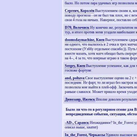
было. Но потом пара удачных игр позволила м
Сергеич, Королёв
:Выступлением своим я, кон
поводу прогноза - он не был так плох, но с ве
свои 4 гола на ничьих. Наверное, поставлю себ
D79, Волочиск
:Ну конечно же, результатом 
тур, и итоге против меня угадали наибольшее к
doomsdaymachine, Киев
:Выступлением сдерж
ни одного, что вылилось в 2 очка в трех матч
постсизоне (Уэббу отдельное спасибо:)). Путь
вместе мазать, хотя матч обещал быть сверхре
на 4--, 4 за то, что впервые играю в таком фо
Sergey, Киев
:Выступление успешное, как для м
госпоже фортуне.
and, poltava
:Свое выступление оценю на 2 с 
последним. Не фарт, то ли играл без настроя 
позволила мне выйти в плей-офф. Заскочить вп
раньше славился. Может пришло время уходить
Динозавр, Ижевск
:Вполне доволен результат
Было ли что-то в регулярном сезоне для 
непредвиденные события, ситуации, обсто
-AD-, Саранск
:Неожиданное? In_the_Forest у
описал выше, хватит)
In_the_Forest, Черкассы
:Удивило высокое ме