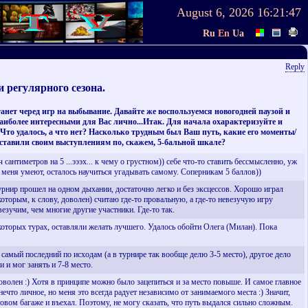
August 6, 2026
16:21:48
Ru
En
Ua
Reply
 регулярного сезона.
нет черед игр на выбывание. Давайте же воспользуемся новогодней паузой и
наиболее интересными для Вас лично...Итак. Для начала охарактеризуйте и
то удалось, а что нет? Насколько трудным был Ваш путь, какие его моменты/
тавили своим выступлениям по, скажем, 5-бальной шкале?
антиметров на 5 ...эээх... к чему о грустном)) себе что-то ставить бессмысленно, уж
 меня умеют, осталось научиться угадывать самому. Соперникам 5 баллов))
урнир прошел на одном дыхании, достаточно легко и без эксцессов. Хорошо играл
оторым, к слову, доволен) считаю где-то провальную, а где-то невезучую игру
везучим, чем многие другие участники. Где-то так.
которых турах, оставляли желать лучшего. Удалось обойти Олега (Милан). Пока
самый последний по исходам (а в турнире так вообще делю 3-5 место), другое дело
 и мог занять и 7-8 место.
волен :) Хотя в принципе можно было зацепиться и за место повыше. И самое главное
ечто личное, но меня это всегда радует независимо от занимаемого места :) Значит,
товом багаже и въехал. Поэтому, не могу сказать, что путь выдался сильно сложным.