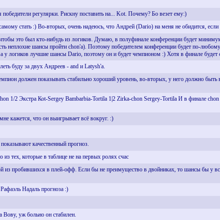
 победители регулярки. Рискну поставить на... Kot. Почему? Бо везет ему:)
амому стать :) Во-вторых, очень надеюсь, что Андрей (Dario) на меня не обидится, если 
 чтобы это был кто-нибудь из логиков. Думаю, в полуфинале конференции будет минимум
сть неплохие шансы пройти chon'а). Поэтому победителем конференции будет по-любому иг
 а у логиков лучшие шансы Dario, поэтому он и будет чемпионом :) Хотя в финале будет
леть буду за двух Андреев - and и Latysh'a.
емпион должен показывать стабильно хороший уровень, во-вторых, у него должно быть 
hon 1/2 Экстра Коt-Sergey Bambarbia-Tortila 1|2 Zirka-chon Sergey-Tortila И в финале chon
 мне кажется, что он выигрывает всё вокруг. :)
 показывают качественный прогноз.
о из тех, которые в таблице не на первых ролях счас
 из пробившихся в плей-офф. Если бы не преимущество в двойниках, то шансы бы у вс
о Рафаэль Надаль прогноза :)
а Вову, уж больно он стабилен.