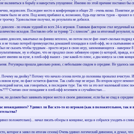
не вклиниться в борьбу и наверстать упущенное. Именно по этой причине поставил бы 
ечно, недоволен. Последнее место в конференции и общее 20 - очень низко. Понятное д
зением было не ахти. Под конец прибавил и, возможно, будь еще пяток туров - прошел в п
е троечку. Удовольствие получил, но результата не добился.
не доволен - по очкам худший из всех 24-х игроков. Главным фактором стал неудачный к
оличество исходов. Поставлю себе за турнир "2 с плюсом": два за итоговый результат, п
анно доволен, накатывал на финиш неплохо, но потом после фиг-знает-скольки подряд м
ах и не только потерей преимущества домашней площадки в плей-офф, но и скатыванию н
 был не сказать чтобы трудным - просто играл в свою игру, запоминающееся - наверное 8
зультативным, ну и обидно, что не продлил свою забивную серию (о которой, правда, и 
рмате именно на вуне, в плей-офф вышел - уже какой-то плюс, а два минуса за слив концо
еня. Регулярка прошла давольно ровно, с небольшим спадом в середине. Не удалось занят
+. Почему на двойку? Потому что начало сезона почти до половины провалил вчистую. И
на новом вуне, но факт остается фактом. Так слабо еще не играл. Во втором круге немно
оледний вагон, как говориться, в последнем туре. Так что за это вот маленький плюс по
???? Считаю свое попадание в плей-офф везением и случайностью....
ом, но должен был занимать первое место в своем дивизионе, если бы не спад в середин
Вас неожиданного? Удивил ли Вас кто-то из игроков (как в положительном, так и
ятельства?
дивил положительно)... начал писать обзоры в концовке, когда я собрался уходить и сли
сто, которое я занял по итогам сезона) Очень удивил логический дивизион, я думал, ч