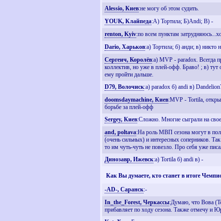
Alessio, Киев
:не могу об этом судить.
YOUK, Клайпеда
:А) Тортила; Б)Andi; В) -
renton, Kyiv
:по всем пунктам затрудняюсь...
Dario, Харьков
:а) Тортила; б) анди; в) никто
Сергеич, Королёв
:a) MVP - paradox. Всегда 
коллектив, но уже в плей-офф. Браво! ; в) ту
ему пройти дальше.
D79, Волочиск
:а) paradox б) andi в) Dandeli
doomsdaymachine, Киев
:MVP - Tortila, откр
борьбе за плей-офф
Sergey, Киев
:Сложно. Многие сыграли на свое
and, poltava
:На роль МВП сезона могут в полн
(очень сильных) и интересных соперников. Так 
то им чуть-чуть не повезло. Про себя уже пис
Динозавр, Ижевск
:а) Tortila б) andi в) -
Как Вы думаете, кто станет в итоге Чемп
-AD-, Саранск
:-
In_the_Forest, Черкассы
:Думаю, что Вова (T
прибавляет по ходу сезона. Также отмечу и Ю