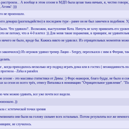
ень расстроила... А вообще в этом сезоне в МДП была целая тьма ничьих, я, честно гово
 Агонь! :)))
го не произошло.
 его демарш (разгильдяйство) в последнем туре - ранее он не был замечен в подобном. 
ыло. Что удивило?.. Возможно, выступление Кота. Ничуть не хочу принизить его уровень
о не потому, что я 4-0 влетел :)) Для меня такие поражения, в принципе, не удивительн
 ничего не было, вроде бы. Кажись никто не удивлял. Из отрицательных моментов можн
закончился)) Из игроков удивил тренер Лацио - Sergey, пересекался с ним в Феерии, там
делить.
, когда приходилось несколько игр подряд играть дома или в гостях ( неожиданность пол
прогноза - Zirka и paradox
 сезоне - это массивы статистики от Димы. :) Форс-мажоров, благо будде, не было и сож
и за сезон из всего трёх, отнесу Виталика в номинацию "Отрицательное удивление". "П
ло чем можно удивить, все уже почти все видели.
роизошло..))
ла с эстетической точки зрения
емпионата они были на голову сильнее всех остальных. Потом результаты все же немног
инципе, не случилось.