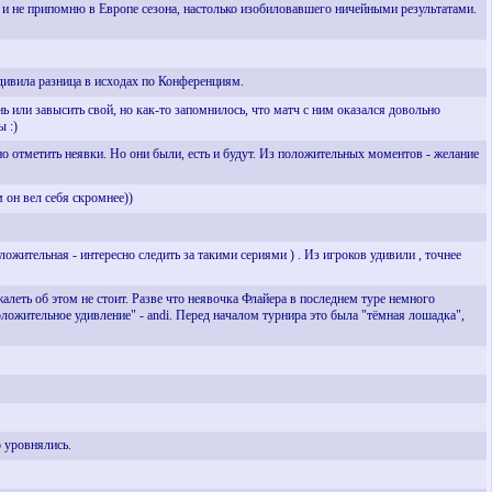
ря, и не припомню в Европе сезона, настолько изобиловавшего ничейными результатами.
Удивила разница в исходах по Конференциям.
 или завысить свой, но как-то запомнилось, что матч с ним оказался довольно
ы :)
о отметить неявки. Но они были, есть и будут. Из положительных моментов - желание
 он вел себя скромнее))
ожительная - интересно следить за такими сериями ) . Из игроков удивили , точнее
алеть об этом не стоит. Разве что неявочка Флайера в последнем туре немного
оложительное удивление" - andi. Перед началом турнира это была "тёмная лошадка",
о уровнялись.