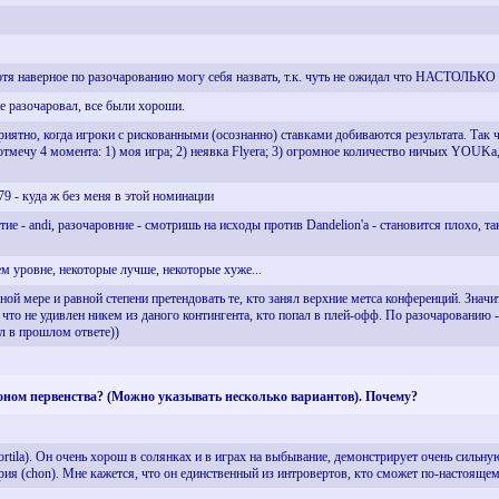
хотя наверное по разочарованию могу себя назвать, т.к. чуть не ожидал что НАСТОЛЬКО
 не разочаровал, все были хороши.
приятно, когда игроки с рискованными (осознанно) ставками добиваются результата. Так ч
т отмечу 4 момента: 1) моя игра; 2) неявка Flyera; 3) огромное количество ничьих YO
on79 - куда ж без меня в этой номинации
ытие - andi, разочаровние - смотришь на исходы против Dandelion'a - становится плохо, т
м уровне, некоторые лучше, некоторые хуже...
ой мере и равной степени претендовать те, кто занял верхние метса конференций. Знач
что не удивлен никем из даного контингента, кто попал в плей-офф. По разочарованию - в
ал в прошлом ответе))
ионом первенства? (Можно указывать несколько вариантов). Почему?
ortila). Он очень хорош в солянках и в играх на выбывание, демонстрирует очень сильн
рия (chon). Мне кажется, что он единственный из интровертов, кто сможет по-настоящем