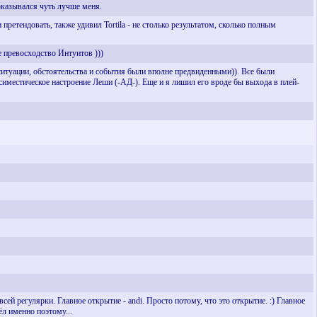
 оказывался чуть лучше меня.
 претендовать, также удивил Tortila - не столько результатом, сколько полным
е превосходство Интуитов )))
ситуации, обстоятельства и события были вполне предвиденными)). Все были
ссиместическое настроение Леши (-АД-). Еще и я лишил его вроде бы выхода в плей-
сей регулярки. Главное открытие - andi. Просто потому, что это открытие. :) Главное
ёл именно поэтому...