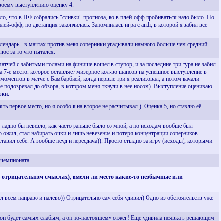
своему выступлению оценку 4.
ело, что в ПФ собрались "сливки" прогноза, но в плей-офф пробиваться надо было. По
лей-офф, но дистанция закончилась. Запомнилась игра с andi, в которой я забил все
алендарь - в мачтах против меня соперники угадывали намного больше чем средний
люс за то что пытался.
атчей с забитыми голами на финише вошел в ступор, и за последние три тура не забил
а 7-е место, которое оставляет мизерное кол-во шансов на успешное выступление в
 моментов в матче с Бамбарбией, когда первые три я реализовал, а потом начали
не подозревал до обзора, в котором меня ткнули в нее носом). Выступление оцениваю
вки.
ь первое место, но я особо и на второе не расчитывал ). Оценка 5, но ставлю её
 ладно бы невезло, как часто раньше было со мной, а по исходам вообще был
го ожил, стал набирать очки и лишь невезение и потеря концентрации соперников
ставил себе. А вообще неуд и пересдача)). Просто стыдно за игру (исходы), которыми
е чемпионата
 в отрицательном смыслах), имели ли место какие-то необычные или
вал всем направо и налево)) Отрицательно сам себя удивил) Одно из обстоятельств уже
то он будет самым слабым, а он по-настоящему отжег! Еще удивила неявка в решающем