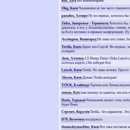
Kot, Хуст
:Без комментариев.
Oleg, Киев
:Чемпионом не так часто становятся
paradox, Алмере
:Ну во-первых, хотелось бы с
Zirka, Запорожье - Тернополь
:Хотелось бы,
дивизион, в вот, у doomsdaymachine, считаю, е
на Kot'а поставил в вфинале конференции). Ну
Accrington, Вышгород
:Не знаю кто станет, бо
Tortila, Киев
:Дарио или Сергей. Во-первых, ч
солидное.
chon, Алчевск
:1/2 Интро Dario=Zirka Latysh-c
хотелось видеть ) Но победит Kot
Latysh, Киев
:Tortila. Не знаю почему. Просто
Alessio, Киев
:Думаю Tortila выиграет.
YOUK, Клайпеда
:Тортила или Латыш,игроки
renton, Kyiv
:мне почему-то кажется, что кто-т
Dario, Харьков
:Чемпионом может стать любой
будет Вова.
Сергеич, Королёв
:Tortila - без вариантов. Эт
D79, Волочиск
:воздержусь
doomsdaymachine, Киев
:Все таки поставлю н