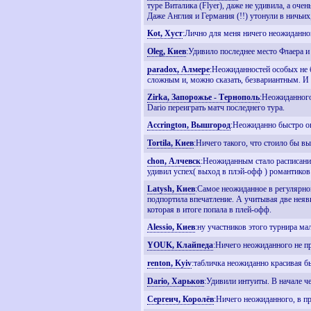
туре Виталика (Flyer), даже не удивила, а оч
Даже Англия и Германия (!!) утонули в ничьих,
Kot, Хуст
:Лично для меня ничего неожиданно
Oleg, Киев
:Удивило последнее место Флаера и
paradox, Алмере
:Неожиданностей особых не б
сложным и, можно сказать, безвариантным. И эт
Zirka, Запорожье - Тернополь
:Неожиданного
Dario переиграть матч последнего тура.
Accrington, Вышгород
:Неожиданно быстро он 
Tortila, Киев
:Ничего такого, что стоило бы вы
chon, Алчевск
:Неожиданным стало расписание 
удивил успех( выход в плэй-офф ) романтиков 
Latysh, Киев
:Самое неожиданное в регулярном
подпортила впечатление. А учитывая две неявк
которая в итоге попала в плей-офф.
Alessio, Киев
:ну участников этого турнира ма
YOUK, Клайпеда
:Ничего неожиданного не п
renton, Kyiv
:табличка неожиданно красивая бы
Dario, Харьков
:Удивили интуиты. В начале ч
Сергеич, Королёв
:Ничего неожиданного, в пр