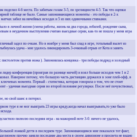
м поделил 4-6 места. По забитым голам 3-5, по зрелищности 4-5. Так что оценки
ирной таблице не было. Самые запоминающиеся моменты - это победы в 2-х
их матчах забил на ничейных исходах и 5 из них одиночными ставками.
ло в личной жизни (смена работы, жизнь на два города, юбилей, рождение сына,
ючевым в неудачном выстпулении считаю выездные серии, как-то не пошла у меня игра
отличный задел по очкам. Но в ноябре у меня был спад в игре, тотальный вылет из
ыбнулась удача - мне удалось ликвидировать 3-очковый отрыв от Кота и занять
с пистолетом против ножа ). Запомнилась концовка - три победы подряд и холодный
о и лидер конференции (проиграв по разнице мячей) и взял больше исходов чем 1 и 2
назвал. Наверное потому, что большую часть дистанцию держался в зоне плей-офф, в
 ключевых момента. Первый - статистика, которая говорила о том, что не стоит
ент - удачная выездная серия во второй половине регулярки. После неё почувствовал,
е, но свой шанс я потерял.
ервом туре я не мог выиграть 23 игры кряду,когда начал выигрывать,то уже было
 исхода.
сластило пилюлю последняя игра - на мажорной ноте 3-0. ничего не удалось,
небольшой ложкой дегтя в последнем туре. Запоминающимся мне показался тот факт,
нделионом прочно заняли последние два места в своем дивизионе и просвета не видно