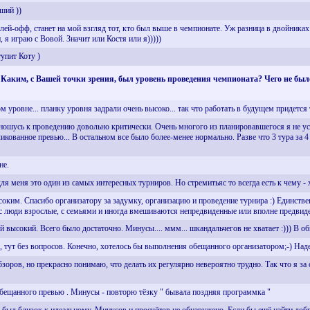
ший ))
ей-офф, станет на мой взгляд тот, кто был выше в чемпионате. Уж разница в двойниках 
п, я играю с Вовой. Значит или Костя или я)))))
тупит Коту )
 Каким, с Вашей точки зрения, был уровень проведения чемпионата? Чего не было
ом уровне... планку уровня задрали очень высоко... так что работать в будущем придетс
тношусь к проведению довольно критически. Очень многого из планировавшегося я не усп
ликованное превью... В остальном все было более-менее нормально. Разве что 3 тура за 4
не.
я меня это один из самых интересных турниров. Но стремитьяс то всегда есть к чему -
оким. Спасибо организатору за задумку, организацию и проведение турнира :) Единствен
ас люди взрослые, с семьями и иногда вмешиваются непредвиденные или вполне предвиде
 высокий. Всего было достаточно. Минусы.... ммм... шкандальчегов не хватает :))) В о
 тут без вопросов. Конечно, хотелось бы выполнения обещанного организатором;-) На
обзоров, но прекрасно понимаю, что делать их регулярно невероятно трудно. Так что я за
 обещанного превью . Минусы - повторю тёзку " бывала поздняя программка "