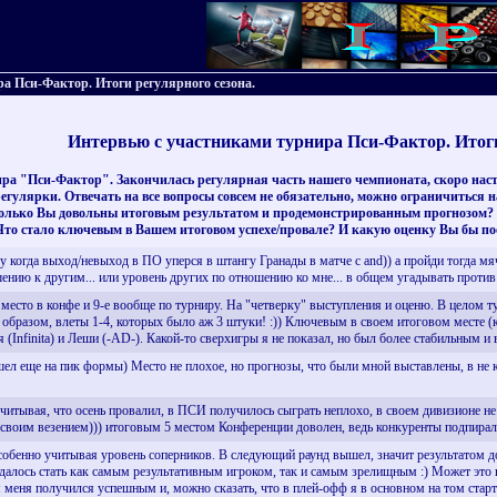
ра Пси-Фактор. Итоги регулярного сезона.
Интервью с участниками турнира Пси-Фактор. Итоги
ра "Пси-Фактор". Закончилась регулярная часть нашего чемпионата, скоро наста
егулярки. Отвечать на все вопросы совсем не обязательно, можно ограничиться 
колько Вы довольны итоговым результатом и продемонстрированным прогнозом? Ч
 стало ключевым в Вашем итоговом успехе/провале? И какую оценку Вы бы пос
 когда выход/невыход в ПО уперся в штангу Гранады в матче с and)) а пройди тогда мяч с
ению к другим... или уровень других по отношению ко мне... в общем угадывать против
 место в конфе и 9-е вообще по турниру. На "четверку" выступления и оценю. В целом т
 образом, влеты 1-4, которых было аж 3 штуки! :)) Ключевым в своем итоговом месте (к
 (Infinita) и Леши (-AD-). Какой-то сверхигры я не показал, но был более стабильным и 
шел еще на пик формы) Место не плохое, но прогнозы, что были мной выставлены, в не 
читывая, что осень провалил, в ПСИ получилось сыграть неплохо, в своем дивизионе не 
 своим везением))) итоговым 5 местом Конференции доволен, ведь конкуренты подпирали
собенно учитывая уровень соперников. В следующий раунд вышел, значит результатом до
 удалось стать как самым результативным игроком, так и самым зрелищным :) Может это н
для меня получился успешным и, можно сказать, что в плей-офф я в основном на том стар