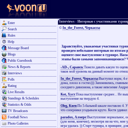
Interviews - Интервью с участниками турни
Enter
©
In_the_Forest, Черкассы
Search
Rules
Help
Здравствуйте, уважаемые участники турни
Message Board
проведем небольшое интервью по итогам р
Blogs
оцените свое выступление в турнире. Нас
этапы были самыми запоминающимися? Что
Public Guestbook
News & Reports
-AD-, Саранск
:Тяжело давать какую то оценку
таков мой уровень на данный момент по отнош
Interviews
In_the_Forest, Черкассы
:Выступил норм, 4-е
Polls
дома, плохо в гостях))) Запомнились, главным
Rating
соседнего дивизиона, а также невезение Андрея
Live Results
Kot, Хуст
:Пока выступление среднее... Не вы
Standings & Schedules
выступление на твердую 4.
Statistics & Odds
Oleg, Киев
:По 5-бальной шкале поставлю 4. У
что соперники угадывали круто. Костя удивил
TV Broadcasts
Football News
paradox, Алмере
:Выступление нормальное, о
(для меня, конечно), несмотря ни на что, мне
Photo Galleries
игра удалась :)) Старт турнира, в принципе, 