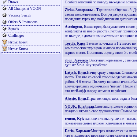
Draws
Особых опасений по поводу выхода не возникал
All Champs at VOON
Zirka, Запорожье - Тернополь
:Оценка - 5. 
самые положительные. Вся регулярка прошла 
Vacancy Search
последних турах над победителями дивизионов 
Offers & Invitations
Accrington, Вышгород
:Выступлением своим р
Squads
конфликты на новой работе), потому пришлось 
Challenges
на выезде, а домашними матчами в концовке и
Игры: Козёл
Tortila, Киев
:1 место по очкам и 1-2 место по
комлиговских турниров и много поражений зде
Игры: Кинга
первое место. Поставить оценку ниже 5 с мое
chon, Алчевск
:Выступил нормально , с не са
душ от Zirka. 4ку заработал
Latysh, Киев
:Начну сразу с оценки. Ставлю с
место. Так что со своей стороны сделал макс
районе 4-6 места. Поэтому психологически был
злоупотреблять одиночками "ничья". После это
что плей-офф никуда от меня не убежит.
Alessio, Киев
:Играл не напрягаясь, задача бы
YOUK, Клайпеда
:Свое выступление оценю на
поздно и играл в свое удовольствие.Самым з
renton, Kyiv
:как оценить выступление - никак
показатели самые плохие. ключевым в моем вы
Dario, Харьков
:Мне грех жаловаться на мест
что я полностью провалил старт сезона и на 