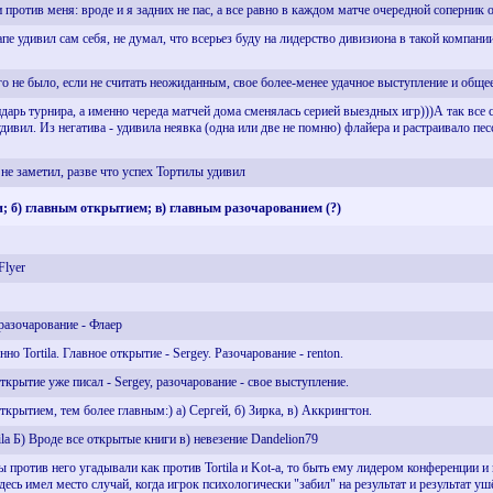
и против меня: вроде и я задних не пас, а все равно в каждом матче очередной соперник
пе удивил сам себя, не думал, что всерьез буду на лидерство дивизиона в такой компании
го не было, если не считать неожиданным, свое более-менее удачное выступление и обще
дарь турнира, а именно череда матчей дома сменялась серией выездных игр)))А так все 
удивил. Из негатива - удивила неявка (одна или две не помню) флайера и растраивало пе
 не заметил, разве что успех Тортилы удивил
и; б) главным открытием; в) главным разочарованием (?)
 Flyer
разочарование - Флаер
о Tortila. Главное открытие - Sergey. Разочарование - renton.
ткрытие уже писал - Sergey, разочарование - свое выступление.
ткрытием, тем более главным:) а) Сергей, б) Зирка, в) Аккрингтон.
tila Б) Вроде все открытые книги в) невезение Dandelion79
 против него угадывали как против Tortila и Kot-а, то быть ему лидером конференции и в
сь имел место случай, когда игрок психологически "забил" на результат и результат уш