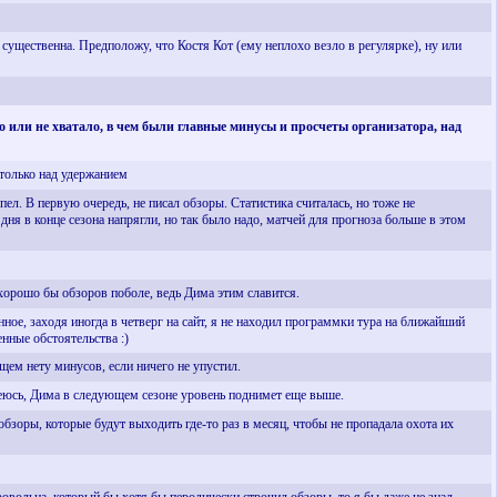
существенна. Предположу, что Костя Кот (ему неплохо везло в регулярке), ну или
 или не хватало, в чем были главные минусы и просчеты организатора, над
я только над удержанием
ел. В первую очередь, не писал обзоры. Статистика считалась, но тоже не
 дня в конце сезона напрягли, но так было надо, матчей для прогноза больше в этом
 хорошо бы обзоров поболе, ведь Дима этим славится.
ное, заходя иногда в четверг на сайт, я не находил программки тура на ближайший
нные обстоятельства :)
бщем нету минусов, если ничего не упустил.
деюсь, Дима в следующем сезоне уровень поднимет еще выше.
 обзоры, которые будут выходить где-то раз в месяц, чтобы не пропадала охота их