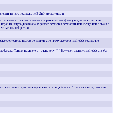
я опять на него поставлю :)) В ЛпФ это помогло ))
 3 логика (я со своим неумением играть в плей-ооф могу подвести логический
рок из нащего дивизиона. В финале останется остановить или Tortil'у, или Kot'а (я б
 очень сложно бороться.
высокое место по итогам регулярки, а то премущество в плей-офф достаточно
 побеждает Tortila ( именно его - очень хочу :)) ) Вот такой вариант плэй-офф мне бы
ех были равные - уж больно равный состав подобрался. А так фаворитом, пожалуй,