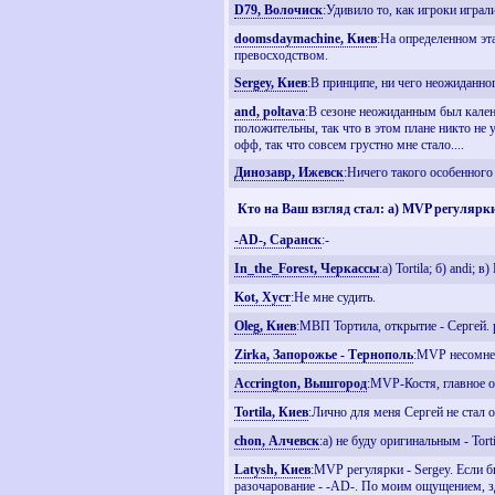
D79, Волочиск
:Удивило то, как игроки играл
doomsdaymachine, Киев
:На определенном эта
превосходством.
Sergey, Киев
:В принципе, ни чего неожиданно
and, poltava
:В сезоне неожиданным был кален
положительны, так что в этом плане никто не 
офф, так что совсем грустно мне стало....
Динозавр, Ижевск
:Ничего такого особенного
Кто на Ваш взгляд стал: а) MVP регулярк
-AD-, Саранск
:-
In_the_Forest, Черкассы
:а) Tortila; б) andi; в)
Kot, Хуст
:Не мне судить.
Oleg, Киев
:МВП Тортила, открытие - Сергей. 
Zirka, Запорожье - Тернополь
:MVP несомненн
Accrington, Вышгород
:MVP-Костя, главное о
Tortila, Киев
:Лично для меня Сергей не стал о
chon, Алчевск
:a) не буду оригинальным - Tor
Latysh, Киев
:MVP регулярки - Sergey. Если бы
разочарование - -AD-. По моим ощущением, зде