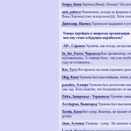
Sergey, Киев
:Тортила (Вова). Почему? Он луч
and, poltava
:Чемпионом, исходя из формата пл
Вова (Тортила) (ему всегда везет)))). Хотя сто
Динозавр, Ижевск
:Тортила не выдержит и ус
Теперь перейдем к вопросам организации.
чем ему стоит в будущем поработать?
-AD-, Саранск
:Уровень, как всегда, на высок
In_the_Forest, Черкассы
:Как организатор, о
публиковалась. А главная боль - так и не опуб
году не оставалось...
Kot, Хуст
:Все прошло на очень хорошем уров
Oleg, Киев
:Уровень был высочайшим, лично дл
paradox, Алмере
:Уровень был достаточно выс
уик-энд. Хотя понятно, что большинство из н
Zirka, Запорожье - Тернополь
:Уровень самый
Accrington, Вышгород
:Уровень был высоким,
Tortila, Киев
:Всё супер. Конечно, не хватает 
делать.
chon, Алчевск
:Уровень - супер . Не хватило