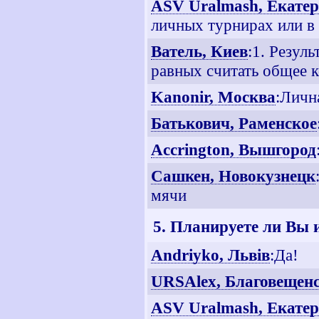
ASV Uralmash, Екате
личных турнирах или в
Ватель, Киев
:1. Резул
равных считать общее 
Kanonir, Москва
:Личн
Батькович, Раменское
Accrington, Вышгород
Сашкен, Новокузнецк
мячи
5. Планируете ли Вы
Andriyko, Львiв
:Да!
URSAlex, Благовещен
ASV Uralmash, Екате