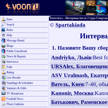
Interviews - Интервью после 2 тура Спарта
Enter
©
Spartakiada
Search
Rules
Интервь
Help
Message Board
Blogs
1. Назовите Вашу сбо
Public Guestbook
Andriyko, Львiв
:Best 
News & Reports
Interviews
URSAlex, Благовещен
Polls
Rating
ASV Uralmash, Екате
Live Results
Ватель, Киев
:7-40, об
Standings & Schedules
Statistics & Odds
Kanonir, Москва
:Kano
TV Broadcasts
Football News
Батькович, Раменское
Photo Galleries