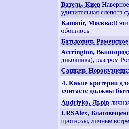
Ватель, Киев
:Наверное
удивительная слепота 
Kanonir, Москва
:В эт
обошлось
Батькович, Раменское
Accrington, Вышгород
диковинка), разгром Ро
Сашкен, Новокузнецк
4. Какие критерии дл
считаете должны быт
Andriyko, Львiв
:лична
URSAlex, Благовещен
прогнозы, личные встр