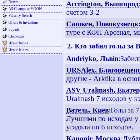
Draws
Accrington, Вышгород
All Champs at VOON
счетом 3-2
Vacancy Search
Сашкен, Новокузнецк
Offers & Invitations
Squads
туре с КФП Арсенал, м
Challenges
Игры: Козёл
2. Кто забил голы за
Игры: Кинга
Andriyko, Львiв
:Забил
URSAlex, Благовещен
другие - Arktika в основ
ASV Uralmash, Екате
Uralmash 7 исходов у 
Ватель, Киев
:Голы за 7
Лучшими по исходам у 
угадали по 6 исходов.
Kanonir, Москва
:Дубли