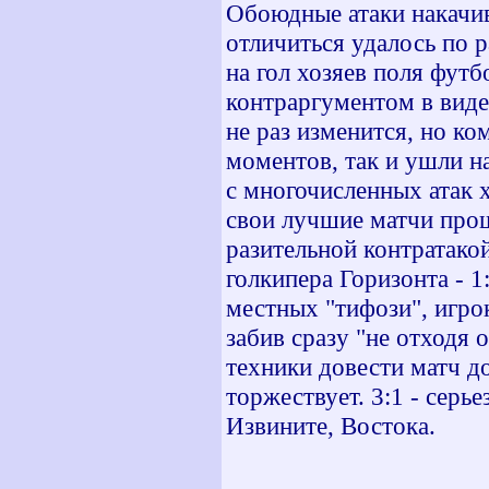
Обоюдные атаки накачив
отличиться удалось по р
на гол хозяев поля фут
контраргументом в виде 
не раз изменится, но к
моментов, так и ушли на
с многочисленных атак х
свои лучшие матчи прош
разительной контратакой
голкипера Горизонта - 1
местных "тифози", игро
забив сразу "не отходя 
техники довести матч д
торжествует. 3:1 - серь
Извините, Востока.