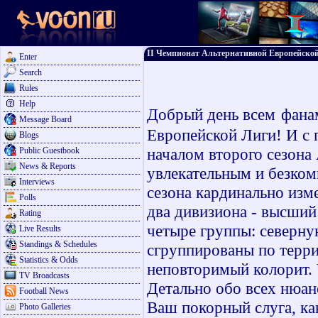
II Чемпионат Альтернативной Европейской
Enter
Search
Rules
Help
Добрый день всем
фана
Message Board
Европейской Лиги! И с 
Blogs
началом второго сезона
Public Guestbook
News & Reports
увлекательным и безко
Interviews
сезона кардинально изм
Polls
два дивизиона - высший
Rating
четыре группы: северн
Live Results
Standings & Schedules
сгруппированы по терри
Statistics & Odds
неповторимый колорит. 
TV Broadcasts
Детально обо всех нюан
Football News
Ваш покорный слуга, ка
Photo Galleries