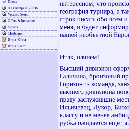
Draws
интересном, что происх
All Champs at VOON
география турнира, а т
Vacancy Search
строк писать обо всем и
Offers & Invitations
меня, и будет информир
Squads
нашей необъятной Европ
Challenges
Игры: Козёл
Игры: Кинга
Итак, начнем!
Высший дивизион сформ
Галичина, бронзовый при
Горизонт - команда, за
высшего дивизиона поп
праву заслужившие мест
Ильичевец, Лукор, Био
классу и не менее амби
рубка ожидается еще та