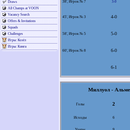
38
', Игрок № 7
3-0
Draws
All Champs at VOON
Vacancy Search
4-0
45
', Игрок № 3
Offers & Invitations
Squads
5-0
58
', Игрок № 5
Challenges
Игры: Козёл
Игры: Кинга
6-0
60
', Игрок № 8
6-1
Миллуол - Альм
2
Голы
Исходы
6
Удары
9