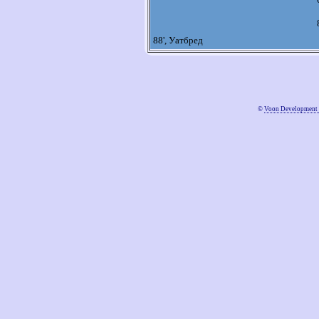
88', Уатбред
©
Voon Development