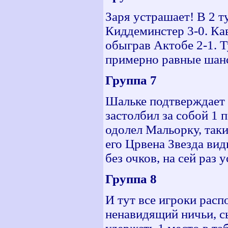
Заря устрашает! В 2 т
Киддеминстер 3-0. Кав
обыграв Актобе 2-1. 
примерно равные шанс
Группа 7
Шальке подтверждает 
застолбил за собой 1 п
одолел Мальорку, так
его Црвена Звезда вид
без очков, на сей раз 
Группа 8
И тут все игроки распо
ненавидящий ничьи, с