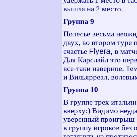
удержать 1 место в та
вышла на 2 место.
Группа 9
Полесье весьма неожи
двух, во втором туре 
Flyera,
счастье
в матч
Для Карслайл это перв
все-таки наверное. Те
и Вильярреал, волевы
Группа 10
В группе трех италья
вверху:) Видимо неуда
уверенный проигрыш 0
в группу игроков без 
взглянуть на противо