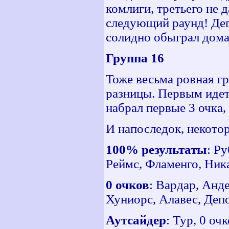
комлиги, третьего не 
следующий раунд! Деп
солидно обыграл дома
Группа 16
Тоже весьма ровная гру
разницы. Первым идет
набрал первые 3 очка,
И напоследок, некото
100% результаты
: Р
Реймс, Фламенго, Ник
0 очков
: Вардар, Анд
Хуниорс, Алавес, Деп
Аутсайдер
: Тур, 0 оч