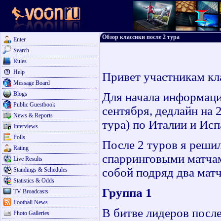
Обзор классики после 2 тура
Enter
Search
Rules
Help
Привет участникам кл
Message Board
Blogs
Для начала информация
Public Guestbook
сентября, дедлайн на
News & Reports
тура) по Италии и Исп
Interviews
Polls
После 2 туров я решил
Rating
спарринговыми матчам
Live Results
собой подряд два матч
Standings & Schedules
Statistics & Odds
Группа 1
TV Broadcasts
Football News
В битве лидеров после
Photo Galleries