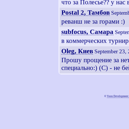
что за Полесье?? у нас
Postal 2, Тамбов
Septemb
реванш не за горами :)
subfocus, Самара
Septe
в коммерческих турнира
Oleg, Киев
September 23,
Прошу прощение за нето
специально:) (С) - не б
©
Voon Development