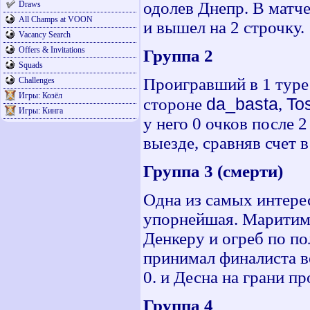
одолев Днепр. В матч
Draws
All Champs at VOON
и вышел на 2 строчку.
Vacancy Search
Offers & Invitations
Группа 2
Squads
Проигравший в 1 туре
Challenges
Игры: Козёл
da_basta
To
стороне
,
Игры: Кинга
у него 0 очков после
выезде, сравняв счет 
Группа 3 (смерти)
Одна из самых интерес
упорнейшая. Маритимо
Денкеру и огреб по по
принимал финалиста ве
0. и Десна на грани пр
Группа 4