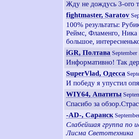
Жду не дождусь 3-ого т
fightmaster, Saratov
Sep
100% результаты: Руби
Реймс, Фламенго, Ника 
большое, интересненьк
iGR, Полтава
September 
Информативно! Так дер
SuperVlad, Одесса
Sept
И победу я упустил опя
WIY64, Апатиты
Septe
Спасибо за обзор.Стра
-AD-, Саранск
September
Слабейшая группа по и
Лисма Светотехника