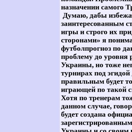
назначении самого Тре
Думаю, дабы избежат
заинтересованным с
игры и строго их пр
сторонами» я поним
футболпрогноз по да
проблему до уровня 
Украины, но тоже н
турнирах под эгидой
правильным будет то
играющей по такой с
Хотя по тренерам то
данном случае, гово
будет создана офици
зарегистрированным 
Украины и со своим р