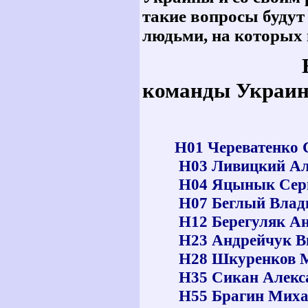
такие вопросы будут
людьми, на которых 
В заключен
команды Украин
H01 Череватенко 
H03 Ливицкий Ал
H04 Яцынык Серг
H07 Беглый Влад
H12 Берегуляк А
H23 Андрейчук В
H28 Шкуренков М
H35 Сикан Алекс
H55 Брагин Миха