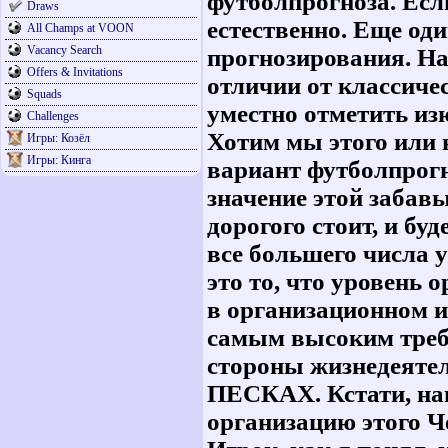
футболпрогноза. Есл
Draws
естественно. Еще од
All Champs at VOON
Vacancy Search
прогнозирования. На
Offers & Invitations
отличии от классичес
Squads
уместно отметить из
Challenges
Хотим мы этого или н
Игры: Козёл
Игры: Кинга
вариант футболпрогн
значение этой забав
дорогого стоит, и бу
все большего числа 
это то, что уровень
в организационном и
самым высоким требо
стороны жизнедеятел
ПЕСКАХ. Кстати, нав
организацию этого Че