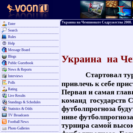
Украина на Чемпионате Содружества 2008.
Enter
Search
Rules
Help
Message Board
Украина на Че
Blogs
Public Guestbook
News & Reports
Стартовал тур
Interviews
привлечь к себе при
Polls
Rating
Первая и самая глав
Live Results
команд государств С
Standings & Schedules
футболпрогноза буду
Statistics & Odds
ниве футболпрогноза
TV Broadcasts
Football News
турнира самой высок
Photo Galleries