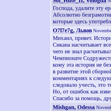
Sol_Hute_II, Vologda
N
Господа, удалите эту е
Абсолютно безграмотны
которые здесь употребл
O7l7e7g, Львов
November
Михаил, привет. Истор
Сикана насчитывает все
чего не знал расчитыва
Чемпионате Содружеств
кому эта история не бе
в развитие этой сборно
комментариях к следую
следовало учесть, это т
Но, от ошибок как изве
Спасибо за помощь, д
Mishgan, Odessa
Novemb