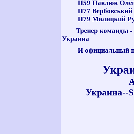
H59 Павлюк Олег
H77 Вербовський
H79 Малицкий Ру
Тренер команды 
Украина
И официальный п
Украин
А
Украина--Se