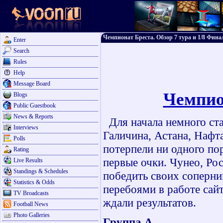
Чемпионат Бреста. Обзор 7 тура и 1/8 Фина
Enter
Search
Rules
Help
Message Board
Чемпион
Blogs
Public Guestbook
News & Reports
Для начала немного ста
Interviews
Галичина, Астана, Нафт
Polls
потерпели ни одного по
Rating
первые очки. Чунео, Ро
Live Results
Standings & Schedules
победить своих соперни
Statistics & Odds
перебоями в работе сайт
TV Broadcasts
ждали результатов.
Football News
Photo Galleries
Группа А.