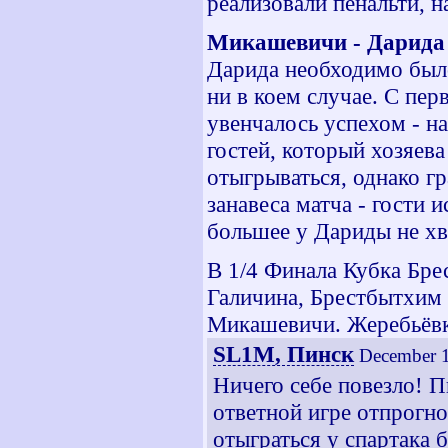
реализовали пенальти, н
Микашевичи - Дарид
Дарида необходимо было
ни в коем случае. С пе
увенчалось успехом - на
гостей, который хозяев
отыгрываться, однако г
занавеса матча - гости 
большее у Дариды не хв
В 1/4 Финала Кубка Бре
Галичина, Брестбытхим 
Микашевичи. Жеребьёвка
SL1M, Пинск
December 1
Ничего себе повезло! 
ответной игре отпрогно
отыграться у спартака