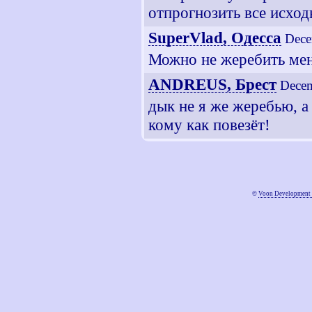
отпрогнозить все исход
SuperVlad, Одесса
Dece
Можно не жеребить ме
ANDREUS, Брест
Decem
дык не я же жеребью, а
кому как повезёт!
©
Voon Development