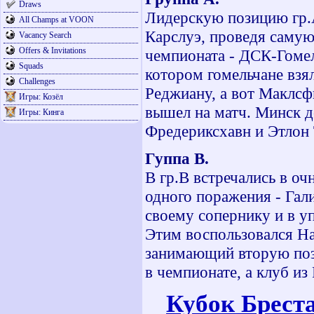
Draws
Лидерскую позицию гр.А
All Champs at VOON
Карслуэ, проведя саму
Vacancy Search
Offers & Invitations
чемпионата - ДСК-Гомел
Squads
котором гомельчане взя
Challenges
Реджиану, а вот Маклсфи
Игры: Козёл
вышел на матч. Минск д
Игры: Кинга
Фредериксхавн и Этлон 
Гуппа В.
В гр.В встречались в о
одного поражения - Гали
своему сопернику и в 
Этим воспользовался На
занимающий вторую поз
в чемпионате, а клуб из
Кубок Бреста