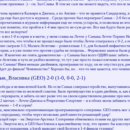
оме призовых :) – см. Зал Славы. В том же сале вы можете видеть, что после ма
ень нравится Кальяри и Дженоа, а по Англии – что не нравится Сандерленд, я л
огда еще был доступ к журналу... Среди прочих был переигран Санык – 2-0 без 
о прочитанная в журнале информация еще не очень устарела, и позволила во вт
тало понятно, что пройти в 1-4 мне просто не-суж-де-но. Все как будто было 
то все испортил!
 я вел 1-0 в серии и в матче, у меня ставка на Лечче у Саныка Лечче-Торино Н
считать, что чтобы я не прошел надо было чтобы Лечче отыгралось с 0-2, а п
рино сыграли 3-3, Малага-Атлетико – ровнехенько 1-1, для большей инфактнос
 серии, а я уже понял что против судьбы не попрешь... Формально шансы были 
че. И конечно же опять драматически – у Саныка был всего ОДИН шанс забить –
га-Атлетико я чуть не разбил монитор, то тут уже просто пожал плечами и пони
о Саныка! Имея меньше двойников, проигрывая по ходу, он не опустил рук, рис
дет до финала! Чемпионство? Хорошо бы, но... что-то мне кажется, что чемпи
ык_Власивка (GEO) 2-0 (1-0, 0-0, 2-1)
победы и великолепной ksesh. Но если Санык совершал геройство, выпутавшись и
и не выпустив из железной схватки. Было преимущество в один двойник, и, как 
перекрыти, и забить он мог разве что на своем единственном двонике при нич
 2 матчах – Лечче-Дженоа и Рекреативо-Спортинг – и в обоих могла забивать т
чено – 1-0 в серии!
а, максимально ограничивающая проигрывающего соперника. GEO опять мог заби
зяла передышку, чтобы через несколько дней нанести решающий удар!
дущей паре – на Эвертон-Арсенал. Соперники обменялись голами на других матч
ю. Эвертон вел, и GEO был близок к красивейшему голу, что принес бы классную 
ется от поражения, а ksesh выводит свой Болтон в 1-4 финала турнира!