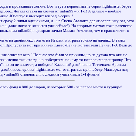
ды и проваливает легкие. Вот и тут в первом матче серии fightmaster берет
ро... Четкая ставка на хозяев от milan99 – и 1-1! А дальше – вообще
Лацио-Ювентус и выходит вперед в серии!!
 сразу 2 ничьи одиночками, и... на Сиена-Аталанта дарит сопернику гол, зато
очень даже могло закончится уже сейчас!). На спорных матчах тоже равенство
спользовал milan99, перекрыв ничью Малага-Атлетико, чем и сравнял счет в
ко на двойниках, только на Италии, и играли только на ничьих. В таких
мог. Пропустить мог при ничьей Кьево-Лечче, но там вели Лечче, 1-0. Вели до
ения описал в асю.” Не знаю что были за причины, но не думаю что они не
я именно так и тогда, но победитель почему-то попросил переигровку. Что
оты”, но он не вылетел, а победил! Классный двойник на Тоттенхем-Арсенал
й двойник соперника! fightmaster мог отыграться при победе Мальорки над
ад - milan99 становится последним участником 1-4 финала!
вой фонд в 800 долларов, из которых 500 - за первое место в турнире!