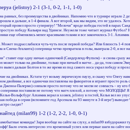
а (jelistoy) 2-1 (3-1, 0-2, 1-1, 1-0)
 на равных, без преимущества в двойниках. Напомню что в турнире играло 2 де
рошла и дальше, в 1-4 финала. А вот второй, как мы видим, это не удалось. Хот
торый провел просто суперигру! “Мелочи” вроде победы гостей в парах Санд
простую победу Кальяри над Удинезе. Неужели тоже читает журнал Футбол? Н
ники еще обменялись менее красивыми голами и все закончилось 3-1. Алхимик п
... Может подрасслабился чуть-чуть после первой победы? Или близость 1-4 по
и Сиена-Аталанта) соперница четко превратила в голы, выиграла 2-0, и все на
и” ставит еще одну ничью одиночкой (Сандерленд-Фулхем) – и снова сразу же с
н может только на двойнике, только при ничьей в матче... да-да, том самом Эв
то вывел дальше Болтон в то же время из под самого носа украл победу и прох
е на двойниках. Кстати тут возьму лирическую паузу, и скажу что Олегу наве
ом двойнике, а все одиночки поставлены на фаворитов и играют просто роль ст
на Дженоа-Палермо) совпали просто потому что не могли не совпасть – ну кто 
соперники поставили не потому что матч плохой, а потому что МОЛОДЦЫ! Я са
Кельн-Вольфсбург Алхимик верил в хозяев, jelistoy в гостей, Кельн вел но уп
ая победа в серии (вспомните год Арсенала на 93 минуте в 3-й игре!) выводит 
быстро сьедят?
айтед (milan99) 1-2 (1-2, 2-2, 1-0, 0-1)
амобытные команды! Заря вообще на сайте на слуху, а milan99 взбудоражил ту
-офф! Было очень интересно это временный успех или первые шаги на сайте но