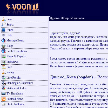
Друзья. Обзор 1-8 финала.
Enter
Search
Rules
Здравствуйте, друзья!
Help
Надеюсь, вы меня уже заждались :) Кто не
Message Board
каждый раунд. Так что я с вами еще не зак
досмотрим, чем же все закончилось. Прав
Blogs
Таким образом, в первом обзре года мы п
Public Guestbook
News & Reports
Здесь самое время анпомнить регламент, а 
Interviews
своих соперников в 1-4 финала, а чемпион
Пары были тоже сформированы по местам в 
Polls
Rating
Динамо_Киев (bogdan) – Волынь
Live Results
Standings & Schedules
Сначала о самом грустном, то есть о себе.
все вплоть до международной олимпиады,
Statistics & Odds
который был приз 1000 рублей... назначен
TV Broadcasts
призами все то же – и в комлиге, и второй 
Football News
Нет, конечно, проиграть такому сопернику
1-4 напрямую, но в последних турах случи
Photo Galleries
Хотя вроде бы все было хорошо – лишние дв