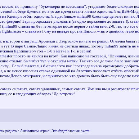
 весело, по принципу “букмекеры не всесильны”, угадывает более сложные исхо
стевой победе Дженоа, но в то же время ставит ничью одиночкой на ВБА-Миддсб
 на Кальяри отбит одиночкой, а двойником milan99 блестяще цепляет ничью 
о феерию! Заря продолжает рисковать (за одно поражение до вылета!!), ставит
 (milan99 ставил на Лечче которые после первого тайма вели 2-0, так что все 
 fightmaster – ставка на Рому на выезде против Наполи – зато двойник четко и
, в которой отыгрыш Арсенала с Эвертоном ничего не решил. Отличия были толь
 и тут. В паре Сампа-Лацио ничья не светила никак, потому milan99 забить не 
ужный fightmaster-у гол – 1-0 в матче и 1-1 в серии!
tmaster просто не явился на игру!! Как написано на гостевой, “Причины, извин
но столько был вбит тур и открыты матчи. Так что все должно было закончитс
л силу... Если б вылетел, я б описал это как “пострадал из-за чрезмерной добр
, а не менее классная ставка одиночкой на Атлетико позволяет отбить опасны
 потом Депор отыгрался, и случилось то что должно было быть еще неделю наз
о самых сильных, самых удачливых, самых-самых! Именно вы и разыграете призо
пишу ее в следующих обзорах! До встречи!
так рад что с Алхимиком играю! Это будет славная охота!