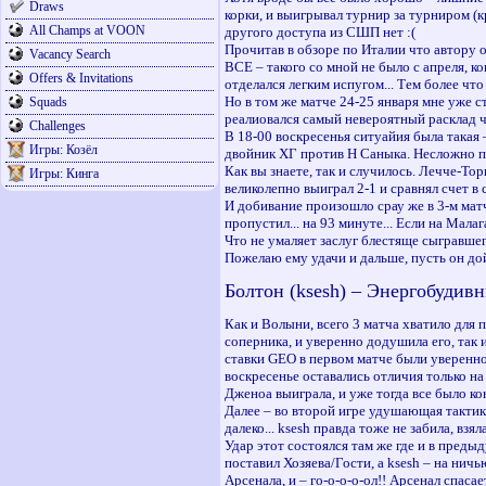
Draws
корки, и выигрывал турнир за турниром (кр
All Champs at VOON
другого доступа из СШП нет :(
Прочитав в обзоре по Италии что автору оч
Vacancy Search
ВСЕ – такого со мной не было с апреля, к
Offers & Invitations
отделался легким испугом... Тем более чт
Но в том же матче 24-25 января мне уже с
Squads
реалиовался самый невероятный расклад ч
Challenges
В 18-00 воскресенья ситуайия была такая –
Игры: Козёл
двойник ХГ против Н Саныка. Несложно по
Как вы знаете, так и случилось. Лечче-То
Игры: Кинга
великолепно выиграл 2-1 и сравнял счет в
И добивание произошло срау же в 3-м мат
пропустил... на 93 минуте... Если на Мала
Что не умаляет заслуг блестяще сыгравшег
Пожелаю ему удачи и дальше, пусть он дой
Болтон (ksesh) – Энергобудивн
Как и Волыни, всего 3 матча хватило для 
соперника, и уверенно додушила его, так 
ставки GEO в первом матче были уверенно 
воскресенье оставались отличия только на
Дженоа выиграла, и уже тогда все было кон
Далее – во второй игре удушающая тактик
далеко... ksesh правда тоже не забила, в
Удар этот состоялся там же где и в преды
поставил Хозяева/Гости, а ksesh – на ничь
Арсенала, и – го-о-о-о-ол!! Арсенал спаса