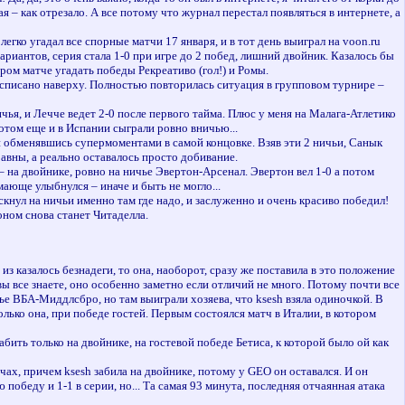
я – как отрезало. А все потому что журнал перестал появляться в интернете, а
егко угадал все спорные матчи 17 января, и в тот день выиграл на voon.ru
вариантов, серия стала 1-0 при игре до 2 побед, лишний двойник. Казалось бы
ором матче угадать победы Рекреативо (гол!) и Ромы.
расписано наверху. Полностью повторилась ситуация в групповом турнире –
ичья, и Лечче ведет 2-0 после первого тайма. Плюс у меня на Малага-Атлетико
отом еще и в Испании сыграли ровно вничью...
ти обменявшись супермоментами в самой концовке. Взяв эти 2 ничьи, Санык
равны, а реально оставалось просто добивание.
 на двойнике, ровно на ничье Эвертон-Арсенал. Эвертон вел 1-0 а потом
мающе улыбнулся – иначе и быть не могло...
кнул на ничьи именно там где надо, и заслуженно и очень красиво победил!
оном снова станет Читаделла.
з казалось безнадеги, то она, наоборот, сразу же поставила в это положение
вы все знаете, оно особенно заметно если отличий не много. Потому почти все
ье ВБА-Миддлсбро, но там выиграли хозяева, что ksesh взяла одиночкой. В
олько она, при победе гостей. Первым состоялся матч в Италии, в котором
ть только на двойнике, на гостевой победе Бетиса, к которой было ой как
ах, причем ksesh забила на двойнике, потому у GEO он оставался. И он
победу и 1-1 в серии, но... Та самая 93 минута, последняя отчаянная атака