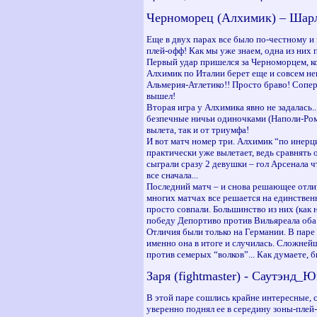
Черноморец (Алхимик) – Шарлеру
Еще в двух парах все было по-честному и
плей-офф! Как мы уже знаем, одна из них п
Первый удар пришелся за Черноморцем, ко
Алхимик по Италии берет еще и совсем не
Альмерия-Атлетико!! Просто браво! Сопер
вышел!
Вторая игра у Алхимика явно не задалась
безпечные ничьи одиночками (Наполи-Рома 
вылета, так и от триумфа!
И вот матч номер три. Алхимик “по инерци
практически уже вылетает, ведь сравнять о
сыграли сразу 2 девушки – гол Арсенала ч
все сначала...
Последний матч – и снова решающее отличи
многих матчах все решается на единственн
просто совпали. Большинство из них (как 
победу Депортиво против Вильяреала оба 
Отличия были только на Германии. В паре 
именно она в итоге и случилась. Сложнейш
против семерых “волков”... Как думаете, 
Заря (fightmaster) - Саутэнд_Юн
В этой паре сошлись крайне интересные, с
уверенно поднял ее в середину зоны-плей