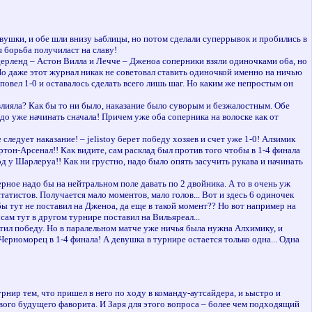
вушки, и обе шли внизу ьаблицы, но потом сделали суперрывок и пробились в
я борьба получиласт на славу!
ерленд – Астон Вилла и Лечче – Дженоа соперники взяли одиночками оба, но
о даже этот журнал никак не советовал ставить одиночкой именно на ничью
овел 1-0 и оставалось сделать всего лишь шаг. Но каким же непростым он
влияла? Как бы то ни было, наказание было суворым и безжалостным. Обе
до уже начинать сначала! Причем уже оба соперника на волоске как от
ледует наказание! – jelistoy берет победу хозяев и счет уже 1-0! Алзимик
ертон-Арсенал!! Как видите, сам расклад был против того чтобы в 1-4 финала
од у Шарлеруа!! Как ни грустно, надо было опять засучить рукава и начинать
рное надо бы на нейтральном поле давать по 2 двойника. А то в очень уж
атистов. Получается мало моментов, мало голов... Вот и здесь 6 одиночек
бы тут не поставил на Дженоа, да еще в такой момент?? Но вот например на
м тут в другом турнире поставил на Вильяреал...
устил победу. Но в паралельном матче уже ничья была нужна Алхимику, и
Черноморец в 1-4 финала! А девушка в турнире остается только одна... Одна
рнир тем, что пришел в него по ходу в команду-аутсайдера, и ьыстро и
вого будущего фаворита. И Заря для этого вопроса – более чем подходящий