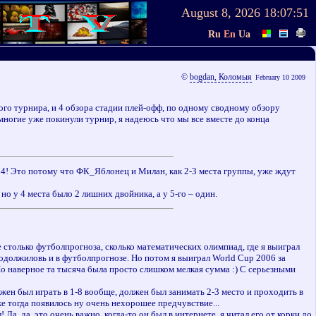
August 8, 2026
18:07:51
Ru
En
Ua
©
bogdan, Коломыя
February 10 2009
вого турнира, и 4 обзора стадии плей-офф, по одному сводному обзору
я многие уже покинули турнир, я надеюсь что мы все вместе до конца
его 4! Это потому что ФК_Яблонец и Милан, как 2-3 места группы, уже ждут
но у 4 места было 2 лишних двойника, а у 5-го – один.
не столько футболпрогноза, сколько математических олимпиад, где я выиграл
должиловь и в футболпрогнозе. Но потом я выиграл World Cup 2006 за
Но наверное та тысяча была просто слишком мелкая сумма :) С серьезными
лжен был играть в 1-8 вообще, должен был занимать 2-3 место и проходить в
е тогда появилось ну очень нехорошее предчувствие...
а, да, это очень важно, когда-то он был в интернете, я читал его от корки до