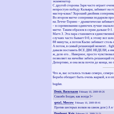
экзаменатор.
С другой стороны Заря часто играет очень
непростую победу Кальяри, забивает на го
мастер-клаас! Хороший двойник соперника
Во втором матче соперники подарили прост
на Лечче-Торино – драматически забивает!
– в соревновании одиночек лучше оказался
матче. Таким образом в серии дальше 0-1.
Матч 3. Эта пара становится единственной
случаях часто бывает 0-0, к этому все шло
88 минуты, а потом Кьево забивает столь н
А потом, в самый решающий момент... figh
давали поставить ВСЕ ДВЕ НЕДЕЛИ, а имен
ж, дело его... Наверное, просто чувствова
позволяет на ничейке забить решающий гол
Депортиво, и она вела почти до конца, но
Что ж, вас осталось только семеро, семер
Борьба обещает быть очень жаркой, и я о
bogdan.
Denis, Васильков
February 10, 2009 09:26
Спасибо Богдан, как всегда 5+
qota1, Moscow
February 10, 2009 09:41
Против шестерых волков на самом деле:) А я 
Drednout, Kyiv
February 11, 2009 21:51