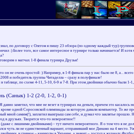
 знал, по договору с Олегом я пишу 23 обзора (по одному каждый тур) группо
ончил :) Более того, все самое интересное в турнире только начинается! И хот
да?
оговорим о матчах 1-8 финала турнира Друзья!
то он не очень простой :) Например, в 1-8 финала пар у нас было не 8, а... вс
-2008 и победитель группы Читаделла – сразу в полуфинале!
таблице, по схеме 4-11, 5-10, 6-9 и 7-8. При этом двойники обычно были 1-1, 
 (Санык) 1-2 (2-0, 1-2, 0-1)
 Я давно заметил, что мне не везет в турнирах на деньги, причем это касалось 
 кроме одной Соросовской олимпиады за которую давали компьютер. То же про
ный мной самим(!), заплатил выигрыш сам себе, и думал что заклятье прошло. 
год в друзьях. Творится что-то невероятное!!
 (даже с лишними двойниками) – тут ничего невероятного. Я о том что я не до
лся чуть ли не единственный вариант, отправивший мое Динамо на 4 место. Уж
ойники, и главное – каникулы в Украине, а значит – доступ к журналу Футбол! Д