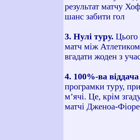
результат матчу Хо
шанс забити гол
3. Нулі туру.
Цього 
матч між Атлетиком 
вгадати жоден з уча
4. 100%-ва віддача
програмки туру, при
м’ячі. Це, крім зга
матчі Дженоа-Фіоре