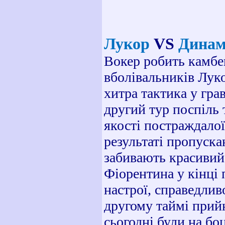
Лукор
VS
Динам
Вокер робить камбек
вболівальників Луко
хитра тактика у гра
другий тур поспіль 
якості постраждалої
результаті пропуска
забивають красивий 
Фіорентина у кінці 
настрої, справедлив
другому таймі прийн
сьогодні були на боц