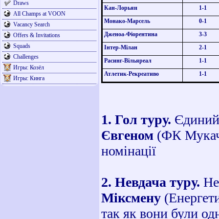
Draws
Кан-Лорьян
1-1
All Champs at VOON
Монако-Марсель
0-1
Vacancy Search
Дженоа-Фіорентина
3-3
Offers & Invitations
Squads
Інтер-Мілан
2-1
Challenges
Расинг-Вільяреал
1-1
Игры: Козёл
Атлетик-Рекреативо
1-1
Игры: Кинга
1. Гол туру.
Єдиний 
Євгеном
(ФК Мукаче
номінації
2. Невдача туру.
Не
Міксмену
(Енергет
так як вони були од