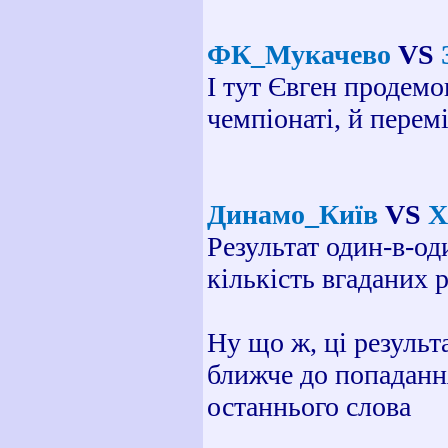
ФК_Мукачево
VS
І тут Євген продемо
чемпіонаті, й перем
Динамо_Київ
VS
Х
Результат один-в-од
кількість вгаданих 
Ну що ж, ці результ
ближче до попадання
останнього слова