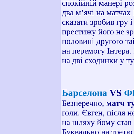
спокійній манері ро
два м’ячі на матчах
сказати зробив гру 
престижу його не зр
половині другого та
на перемогу Інтера.
на дві сходинки у т
Барселона
VS
Ф
Безперечно,
матч т
голи. Євген, після н
на шляху йому став 
Буквально на третю 