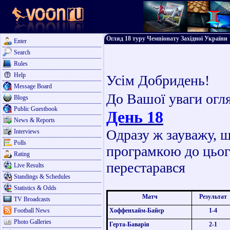
Огляд 18 туру Чемпіонату Західної України
Enter
Search
Rules
Help
Усім Добридень!
Message Board
До Вашої уваги огл
Blogs
Public Guestbook
День 1
8
News & Reports
Одразу ж зауважу, щ
Interviews
Polls
програмкою до цього 
Rating
перестарався
Live Results
Standings & Schedules
Statistics & Odds
Матч
Результат
TV Broadcasts
Football News
Хоффенхайм-Байєр
1-4
Photo Galleries
Герта-Баварія
2-1