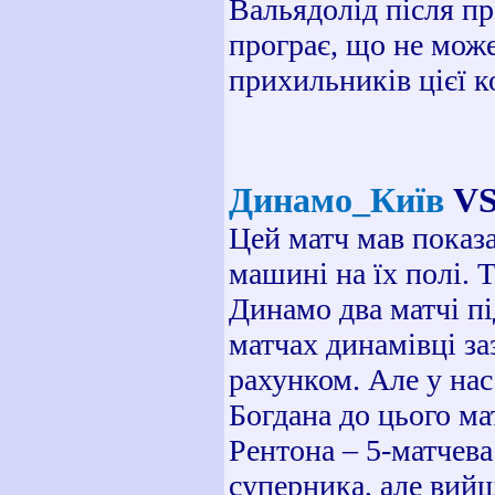
Вальядолід після пр
програє, що не може
прихильників цієї 
Динамо_Київ
V
Цей матч мав показа
машині на їх полі. 
Динамо два матчі під
матчах динамівці за
рахунком. Але у на
Богдана до цього ма
Рентона – 5-матчева
суперника, але вийш