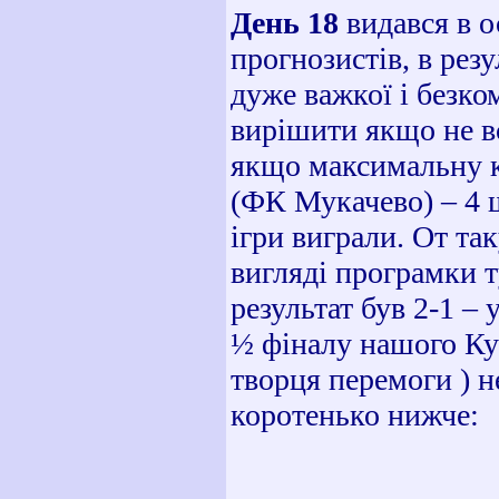
День 18
видався в 
прогнозистів, в рез
дуже важкої і безко
вирішити якщо не вс
якщо максимальну к
(ФК Мукачево) – 4 ш
ігри виграли. От та
вигляді програмки 
результат був 2-1 –
½ фіналу нашого Куб
творця перемоги
) 
коротенько нижче: