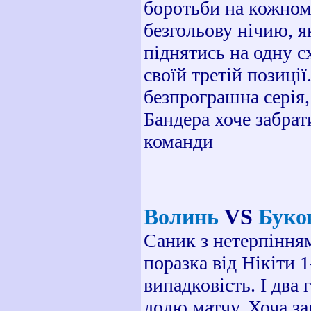
боротьби на кожному
безгольову нічию, я
піднятись на одну с
своїй третій позиції
безпрограшна серія, 
Бандера хоче забра
команди
Волинь
VS
Буко
Саник з нетерпінням
поразка від Нікіти 
випадковість. І два
долю матчу. Хоча за