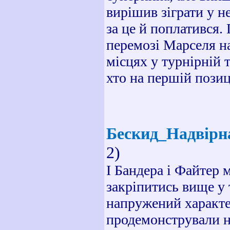
вирішив зіграти у не
за це й поплатився.
перемозі Марселя н
місцях у турнірній 
хто на першій позиці
Бескид_Надвір
2)
І Бандера і Файтер
закріпитись вище у 
напружений характер
продемонстрували не