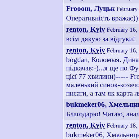
Frooom, Луцьк
February
Оперативність вражає))
renton, Kyiv
February 16,
всім дякую за відгуки!
renton, Kyiv
February 16,
bogdan, Коломыя. Дина
підкачав:-)...я ще по Ф
цієї 77 хвилини)----- F
маленький синок-козачо
писати, а там як карта 
bukmeker06, Хмельни
Благодарю! Читаю, анал
renton, Kyiv
February 18,
bukmeker06, Хмельницки