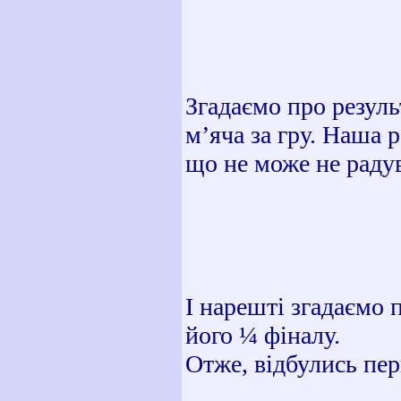
Згадаємо про результ
м’яча за гру. Наша 
що не може не раду
І нарешті згадаємо 
його ¼ фіналу.
Отже, відбулись пе