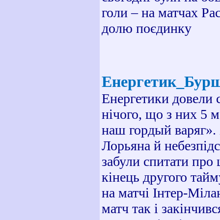
голи – на матчах Ра
долю поєдинку
Енергетик_Бур
Енергетики довели с
нічого, що з них 5 
наш горд
ы
й варяг».
Лорьяна й небезпідс
забули спитати про 
кінець другого тайм
на матчі Інтер-Міла
матч так і закінчив