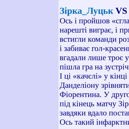
Зірка_Луцьк
VS
Ось і пройшов «сгла
нарешті виграє, і п
встигли команди роз
і забиває гол-красе
вгадали лише троє у
пішла гра на зустріч
І ці «качєлі» у кін
Данделіону зрівнят
Фіорентина. У друго
під кінець матчу Зі
завдяки вдало поста
Ось такий інфарктн