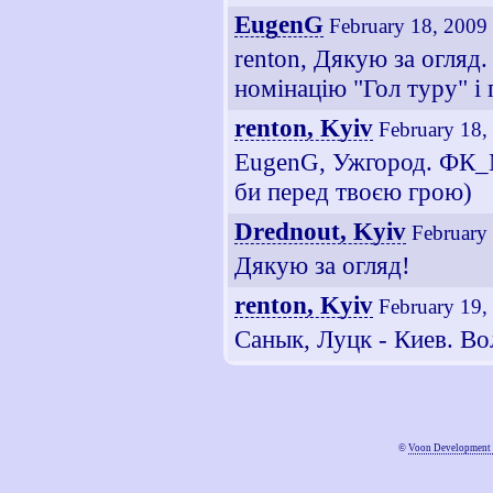
EugenG
February 18, 2009
renton, Дякую за огляд
номінацію "Гол туру" і 
renton, Kyiv
February 18,
EugenG, Ужгород. ФК_Му
би перед твоєю грою)
Drednout, Kyiv
February
Дякую за огляд!
renton, Kyiv
February 19,
Санык, Луцк - Киев. Вол
©
Voon Development