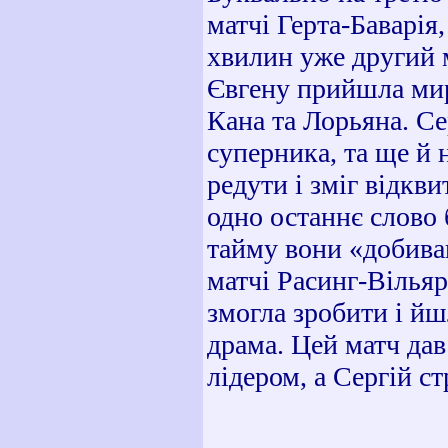
матчі Герта-Баварія
хвилин уже другий м
Євгену прийшла мир
Кана та Лорьяна. Сер
суперника, та ще й 
редути і зміг відкв
одно останнє слово 
тайму вони «добива
матчі Расинг-Вільяр
змогла зробити і йш
драма. Цей матч дав
лідером, а Сергій с