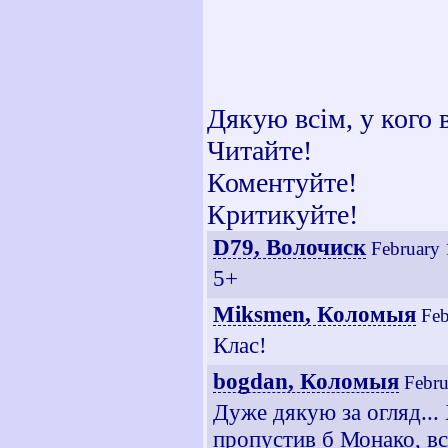
Дякую всім, у кого 
Читайте!
Коментуйте!
Критикуйте!
D79, Волочиск
February 
5+
Miksmen, Коломыя
Feb
Клас!
bogdan, Коломыя
Febru
Дуже дякую за огляд... 
пропустив б Монако, вс