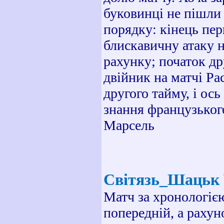
буковинці не пішли 
порядку: кінець пер
блискавичну атаку н
рахунку; початок др
двійник на матчі Ра
другого тайму, і ос
знання французького
Марсель
Світязь_Шацьк
Матч за хронологіє
попередній, а рахун