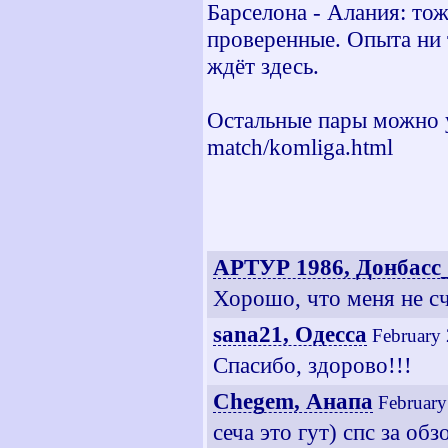
Барселона - Алания: то
проверенные. Опыта ни 
ждёт здесь.
Остальные пары можно ув
match/komliga.html
АРТУР 1986, Донбасс
Хорошо, что меня не с
sana21, Одесса
February 
Спасибо, здорово!!!
Chegem, Анапа
February
сеча это гут) спс за обз