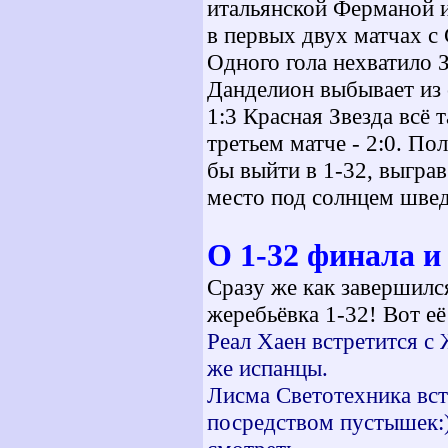
итальянской Ферманой и
в первых двух матчах с
Одного гола нехватило З
Данделион выбывает из 
1:3 Красная Звезда всё 
третьем матче - 2:0. По
бы выйти в 1-32, выграв
место под солнцем швед
О 1-32 финала и
Сразу же как завершилс
жеребьёвка 1-32! Вот её
Реал Хаен встретится с
же испанцы.
Лисма Светотехника вст
посредством пустышек:)