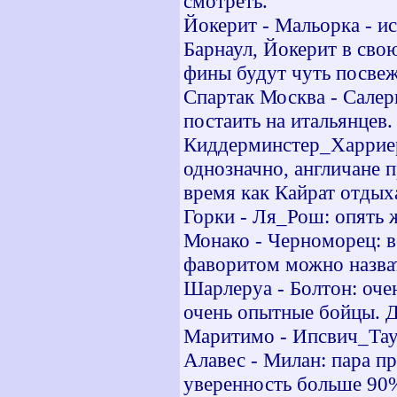
смотреть.
Йокерит - Мальорка - 
Барнаул, Йокерит в сво
фины будут чуть посвеж
Спартак Москва - Салер
постаить на итальянцев.
Киддерминстер_Харриерс
однозначно, англичане 
время как Кайрат отдых
Горки - Ля_Рош: опять ж
Монако - Черноморец: в
фаворитом можно назва
Шарлеруа - Болтон: оче
очень опытные бойцы. Д
Маритимо - Ипсвич_Таун
Алавес - Милан: пара п
уверенность больше 90%,