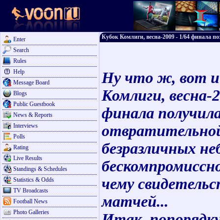
Кубок Комлиги, весна-2009 - 1/64 финала по
Enter
Search
Rules
Help
Ну что ж, вот и
Message Board
Комлиги, весна-2
Blogs
Public Guestbook
финала получила
News & Reports
Interviews
отвратительной,
Polls
безразличных не
Rating
Live Results
бескомпромиссно
Standings & Schedules
чему свидетель
Statistics & Odds
TV Broadcasts
матчей...
Football News
Photo Galleries
Итак, попорядку