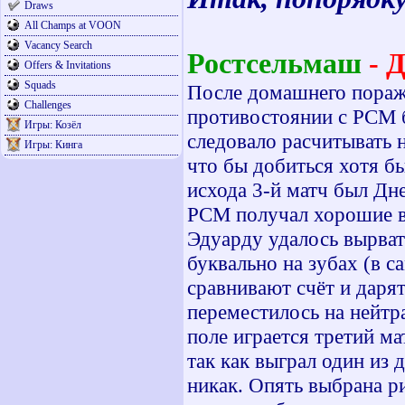
Draws
All Champs at VOON
Vacancy Search
Ростсельмаш
- 
Offers & Invitations
Squads
После домашнего пораж
Challenges
противостоянии с РСМ 
Игры: Козёл
следовало расчитывать 
Игры: Кинга
что бы добиться хотя б
исхода 3-й матч был Дне
РСМ получал хорошие во
Эдуарду удалось вырват
буквально на зубах (в с
сравнивают счёт и даря
переместилось на нейтр
поле играется третий м
так как выграл один из
никак. Опять выбрана ри