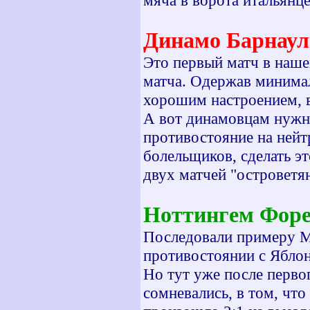
мяча в ворота итальянц
Динамо Барнаул
Это первый матч в наше
матча. Одержав минимал
хорошим настроением, в
А вот динамовцам нужно
противостояние на нейтр
болельщиков, сделать э
двух матчей "островетя
Ноттингем Форе
Последовали примеру Ма
противостоянии с Яблон
Но тут уже после первог
сомневались, в том, что