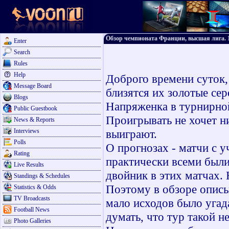
Обзор чемпионата Франции, высшая лига. 
Enter
Search
Rules
Help
Доброго времени суток,
Message Board
близятся их золотые се
Blogs
Напряженка в турнирной
Public Guestbook
Проигрывать не хочет н
News & Reports
Interviews
выиграют.
Polls
О прогнозах - матчи с 
Rating
практически всеми были
Live Results
двойник в этих матчах.
Standings & Schedules
Поэтому в обзоре описы
Statistics & Odds
TV Broadcasts
мало исходов было угад
Football News
думать, что тур такой н
Photo Galleries