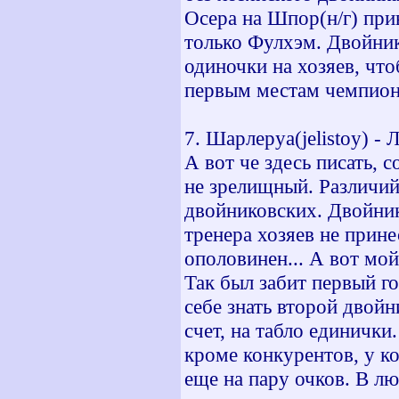
Осера на Шпор(н/г) прив
только Фулхэм. Двойник
одиночки на хозяев, чт
первым местам чемпион
7. Шарлеруа(jelistoy) - 
А вот че здесь писать, 
не зрелищный. Различий 
двойниковских. Двойник
тренера хозяев не прине
ополовинен... А вот мой
Так был забит первый го
себе знать второй двой
счет, на табло единички
кроме конкурентов, у к
еще на пару очков. В лю