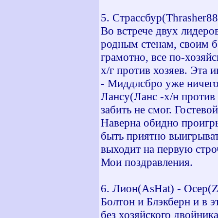
5. Страссбур(Thrasher88)
Во встрече двух лидеров
родным стенам, своим б
грамотно, все по-хозяй
х/г против хозяев. Эта 
- Миддлсбро уже ничего
Лансу(Ланс -х/н против 
забить не смог. Гостево
Наверна обидно проигры
быть приятно выигрыват
выходит на первую стро
Мои поздравления.
6. Лион(AsHat) - Осер(Zi
Болтон и Блэкберн и в э
без хозяйского двойник