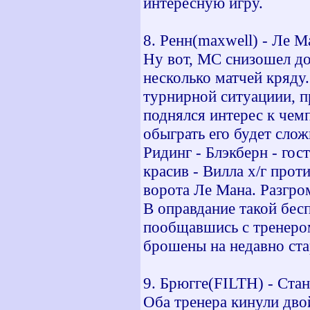
интересную игру.
8. Ренн(maxwell) - Ле М
Ну вот, MC снизошел до 
несколько матчей кряду.
турнирной ситуациии, пр
поднялся интерес к чемп
обыграть его будет сло
Ридинг - Блэкберн - гос
красив - Вилла х/г прот
ворота Ле Мана. Разгром
В оправдание такой бес
пообщавшись с тренером
брошены на недавно стар
9. Брюгге(FILTH) - Стан
Оба тренера кинули двой