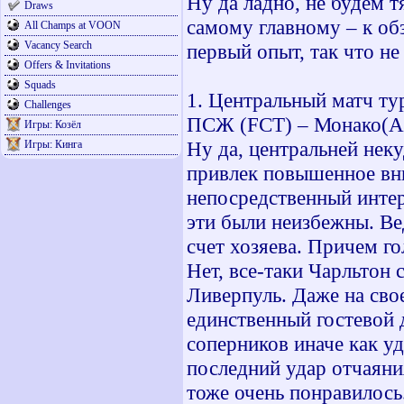
Ну да ладно, не будем 
Draws
самому главному – к об
All Champs at VOON
Vacancy Search
первый опыт, так что не
Offers & Invitations
Squads
1. Центральный матч ту
Challenges
ПСЖ (FCT) – Монако(And
Игры: Козёл
Ну да, центральней неку
Игры: Кинга
привлек повышенное вни
непосредственный интер
эти были неизбежны. Ве
счет хозяева. Причем г
Нет, все-таки Чарльтон 
Ливерпуль. Даже на сво
единственный гостевой 
соперников иначе как у
последний удар отчаяни
тоже очень понравилось