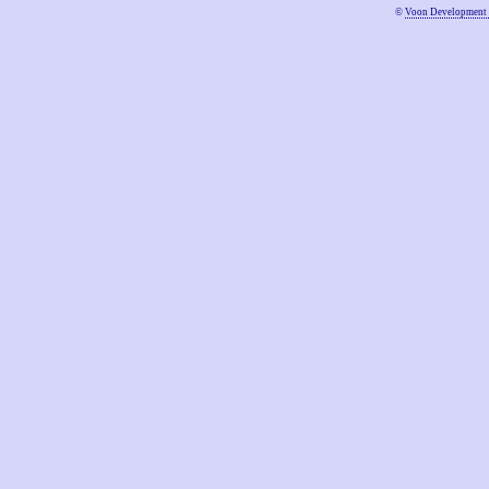
©
Voon Development