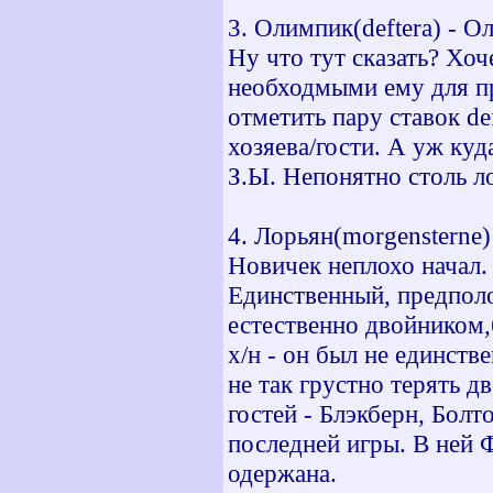
3. Олимпик(deftera) - О
Ну что тут сказать? Хо
необходмыми ему для пр
отметить пару ставок de
хозяева/гости. А уж куда
З.Ы. Непонятно столь 
4. Лорьян(morgensterne)
Новичек неплохо начал. 
Единственный, предпол
естественно двойником,
х/н - он был не единств
не так грустно терять д
гостей - Блэкберн, Болт
последней игры. В ней 
одержана.