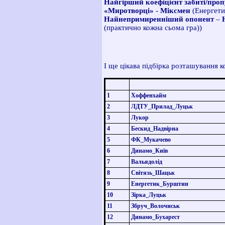
Найгірший коефіцієнт забиті/проп
«Миротворці»
-
Міксмен
(Енергети
Найнепримиренніший опонент
–
(практично кожна сьома гра))
І ще цікава підбірка розташування к
1
Хоффенхайм
2
ЛДТУ_Прилад_Луцьк
3
Лукор
4
Бескид_Надвірна
5
ФК_Мукачево
6
Динамо_Київ
7
Вальядолід
8
Світязь_Шацьк
9
Енергетик_Бурштин
10
Зірка_Луцьк
11
Збруч_Волочиськ
12
Динамо_Бухарест