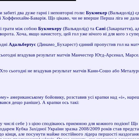
 забиті два дуже гарні і неповторні голи:
Букмекер
(Вальядолід) 
 Хоффенхайм-Баварія. Що цікаво, чи не вперше Перша ліга не дала
і грати між собою
Букмекеру
(Вальядолід) та
Сані
(Закарпаття), ад
ворота. Хоча, якщо начистоту, цей гол уже нічого ні для кого з суп
одні
Адальбертус
(Динамо_Бухарест) єдиний пропустив гол на мат
сьогодні вгадував результат матчів Манчестер Ютд-Арсенал, Марсе
Хто сьогодні не вгадував результат матчів Канн-Сошо або Металург
рному» американському бойовику, розставив усі крапки над «і», нар
вався дещо раніше). А крапки ось такі:
му числі себе
) з цією сподіваюсь приємною для кожного подією! Що 
одарем Кубка Західної України зразка 2008/2009 років став предста
до кінця, але посунути майже постійного лідера першості наздоганя