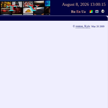
August 8, 2026
13:00:16
Ru
En
Ua
©
renton, Kyiv
May 20 2009