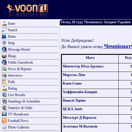
Огляд 30 туру Чемпіонату Західної України
Enter
Search
Rules
Усім Добридень!
Help
Чемпіонату
До Вашої уваги огляд
Message Board
Blogs
Матч
Резу
Public Guestbook
Манчестер Ютд-Арсенал
News & Reports
Марсель-Ліон
Interviews
Polls
Канн-Сошо
Rating
Хоффенхайм-Баварія
Live Results
Наполі-Торіно
Standings & Schedules
Statistics & Odds
ЦСКА-Зеніт
TV Broadcasts
Металург Д-Ворскла
Football News
Атлетико М-Валенсія
Photo Galleries