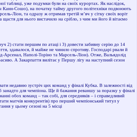
ої таблиці, уже подумки були на своїх курортах. Як наслідок,
тч Канн-Сошо), на початку тайму другого політехніки подвоюють
ель-Ліон, та одразу ж отримав третій м’яч у сітку своїх воріт
а щастя для нього вистачило на срібло, з чим ми його й вітаємо
уч 2) стати першим по атаці і 3) довести забивну серію до 14
аття, здавалося, й майже не чинило спротиву. Господарі рвали й
тд-Арсенал, Наполі-Торіно та Марсель-Ліон). Отже, Вальядолід
красиво. А Закарпаття вилітає у Першу лігу на наступний сезон
вати недавню зустріч цих команд у фіналі Кубка. В залежності від
 б занадто для чемпіона. Ще й бажання реваншу за поразку у фіналі
анні обох команд – так собі, для середняків – і справедливий
льтати матчів конкурентів) про перший чемпіонський титул у
ання у цьому сезоні на 5 місці