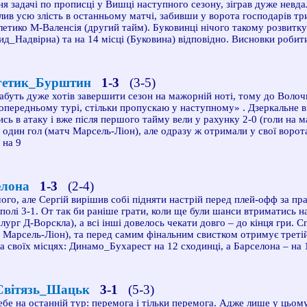
ня задачі по прописці у Вишці наступного сезону, зіграв дуже невд
лив усю злість в останньому матчі, забивши у ворота господарів тр
етико М-Валенсія (другий тайм). Буковинці нічого такому розвитку 
кид_Надвірна) та на 14 місці (Буковина) відповідно. Висновки робит
гетик_Бурштин
1-3
(3-5)
буть дуже хотів завершити сезон на мажорній ноті, тому до Волоч
попередньому турі, стільки пропускаю у наступному»
. Дзеркальне 
сь в атаку і вже після першого тайму вели у рахунку 2-0 (голи на
 один гол (матч Марсель-Ліон), але одразу ж отримали у свої ворот
 на 9
елона
1-3
(2-4)
ого, але Сергій вирішив собі підняти настрій перед плей-офф за пр
полі 3-1. От так би раніше грати, коли ще були шанси втриматись н
лург Д-Ворскла), а всі інші довелось чекати довго – до кінця гри.
ч Марсель-Ліон), та перед самим фінальним свистком отримує третій 
а своїх місцях: Динамо_Бухарест на 12 сходинці, а Барселона – на 
вітязь_Шацьк
3-1
(5-3)
бе на останній тур: перемога і тільки перемога. Адже лише у цьому