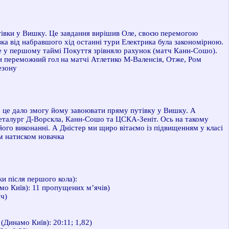
утівки у Вишку. Це завдання вирішив Оле, своєю перемогою
зка від набравшого хід останні тури Електрика була закономірною.
е у першому таймі Покуття зрівняло рахунок (матч Канн-Сошо).
ши переможний гол на матчі Атлетико М-Валенсія, Отже, Ром
езону
чу, це дало змогу йому завоювати пряму путівку у Вишку. А
 Металург Д-Ворскла, Канн-Сошо та ЦСКА-Зеніт. Ось на такому
його виконанні. А Дністер ми щиро вітаємо із підвищенням у класі
им натиском новачка
ики
після першого кола):
мо Київ): 11 пропущених м’ячів)
ч)
Динамо Київ): 20:11; 1,82)