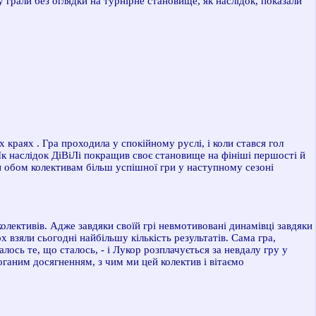
 грали без оглядки на турнірне становище, як наслідок, показали
их краях
. Гра проходила у спокійному руслі, і коли стався гол
 Як наслідок ДіВіЛі покращив своє становище на фініші першості й
ти обом колективам більш успішної гри у наступному сезоні
х колективів. Адже завдяки своїй грі невмотивовані динамівці завдяки
х взяли сьогодні найбільшу кількість результатів. Сама гра,
лось те, що сталось, - і Лукор розплачується за невдалу гру у
оганим досягненням, з чим ми цей колектив і вітаємо