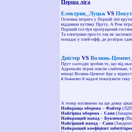
Перша ліга
Електрик_Луцьк
VS
Покут
Основна інтрига у Першій лізі крут
віддавши путівку Пруту. А Ром зігра
Перший гол був пропущений гостями
Та електрики просто так не заспоко
попадає у плей-офф, де розіграє єди
Дністер
VS
Волинь-Цемент_
Прут сьогодні зробив те, що від ньо
Адреналін зіграв зовсім слабенько,
мінорі Волинь-Цемент йде у відпустк
й бажаємо й надалі показувати таку
А тепер поглянемо на ще деяку цікав
Найкраща оборона
–
Файтер
(ЛДТ
Найгірша оборона
–
Саня
(Закарпа
Найкращий напад
–
Букмекер
(Ва
Найгірший напад
–
Саня
(Закарпат
Найкращий коефіцієнт забиті/про