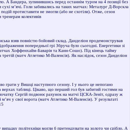
ало. А Бандера, зупинившись перед останнім туром на 4 позиції без
и сухі м’ячі. Голи забивались на таких матчах: Металург Д-Ворскла
подій протиставити не змогли (або не схотіли). Отже, сезон
и тренерам колективів
иська взяв повністю бойовий склад. Данделіон продемонстрував
відображення попередньої грі Збруча було сьогодні. Енергетики зі
 матчах Хоффенхайм-Баварія та Канн-Сошо). Під кінець тайму
а третій (матч Атлетико М-Валенсія). Як наслідок, сезон Данделіон
аво грати у Вишці наступного сезону.
І
у нього це непогано
а верхах таблиці. Цікаво, що перший гол був забитий гостями на
 Спочатку Сергій подвоює рахунок на матчі ЦСКА-Зеніт, одразу ж
м’яч у свої ворота (матч Атлетико М-Валенсія). У результаті
15
 випадку політехніки могли б претендувати на золото чи срібло. А