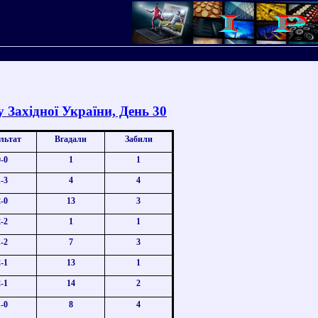
 Західної України, День
30
льтат
Вгадали
Забили
0-0
1
1
1-3
4
4
2-0
13
3
2-2
1
1
1-2
7
3
2-1
13
1
2-1
14
2
1-0
8
4