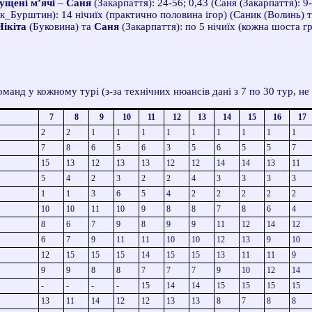
ущені м’ячі
–
Саня
(Закарпаття): 24-56; 0,43 (Саня (Закарпаття): 9-
к_Бурштин): 14 нічиїх (практично половина ігор) (Саник (Волинь) 
Нікіта
(Буковина) та
Саня
(Закарпаття): по 5 нічиїх (кожна шоста г
оманд у кожному турі (з-за технічних нюансів дані з 7 по 30 тур, не
7
8
9
10
11
12
13
14
15
16
17
2
2
1
1
1
1
1
1
1
1
1
7
8
6
5
6
3
5
6
5
5
7
15
13
12
13
13
12
12
14
14
13
11
5
4
2
3
2
2
4
3
3
3
3
1
1
3
6
5
4
2
2
2
2
2
10
10
11
10
9
8
8
7
8
6
4
8
6
7
9
8
9
9
11
12
14
12
6
7
9
11
11
10
10
12
13
9
10
12
15
15
15
14
15
15
13
11
11
9
9
9
8
8
7
7
7
9
10
12
14
-
-
-
-
15
14
14
15
15
15
15
13
11
14
12
12
13
13
8
7
8
8