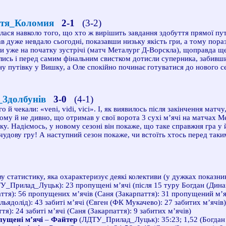
тя_Коломия
2-1
(3-2)
илася навколо того, що хто ж вирішить завдання здобуття прямої п
в дуже невдало сьогодні, показавши низьку якість гри, а тому пора
 уже на початку зустрічі (матч Металург Д-Ворскла), щоправда щ
їлись і перед самим фінальним свистком дотисли суперника, забив
ну путівку у Вишку, а Оле спокійно починає готуватися до нового с
Здолбунів
3-0
(4-1)
го й чекали: «
veni
,
vidi
,
vici
». І, як виявилось після закінчення мат
 тому й не дивно, що отримав у свої ворота 3 сухі м’ячі на матчах
у. Надіємось, у новому сезоні він покаже, що таке справжня гра у 
 чудову гру! А наступний сезон покаже, чи встоїть хтось перед так
у статистику, яка охарактеризує деякі колективи
(у дужках показн
У_Прилад_Луцьк): 23 пропущені м’ячі (після 15 туру Богдан (Дина
ття): 56 пропущених м’ячів (Саня (Закарпаття): 31 пропущений м’я
льядолід): 43 забиті м’ячі (Євген (ФК Мукачево): 27 забитих м’ячів)
тя): 24 забиті м’ячі (Саня (Закарпаття): 9 забитих м’ячів)
пущені м’ячі
–
Файтер
(ЛДТУ_Прилад_Луцьк): 35:23; 1,52 (Богдан (