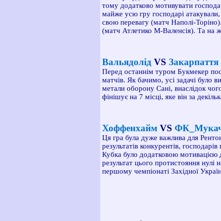
тому додатково мотивувати господар
майже усю гру господарі атакували,
свою перевагу (матч Наполі-Торіно).
(матч Атлетико М-Валенсія). Та на ж
Вальядолід
VS
Закарпатт
Перед останнім туром Букмекер поста
матчів. Як бачимо, усі задачі було 
метали оборону Сані, внаслідок чог
фінішує на 7 місці, яке він за декіл
Хоффенхайм
VS
ФК_Мука
Ця гра була дуже важлива для Рентон
результатів конкурентів, господарів
Кубка було додатковою мотивацією дл
результат цього протистояння нулі н
першому чемпіонаті Західної України