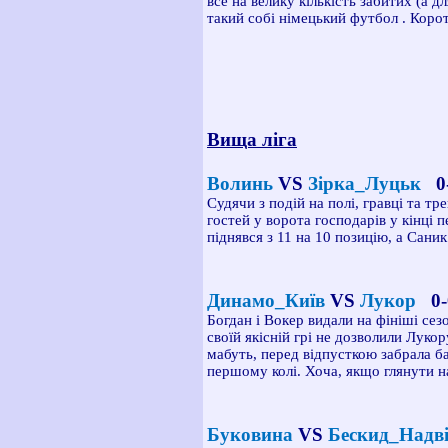
все на велику кількість забитих (а 
такий собі німецький футбол
. Коро
Вища ліга
Волинь
VS
Зірка_Луцьк
Судячи з подій на полі, гравці та т
гостей у ворота господарів у кінці 
піднявся з 11 на 10 позицію, а Сани
Динамо_Київ
VS
Лукор
0
Богдан і Вокер видали на фініші се
своїй якісній грі не дозволили Лукор
мабуть, перед відпусткою забрала ба
першому колі. Хоча, якщо глянути на
Буковина
VS
Бескид_Над