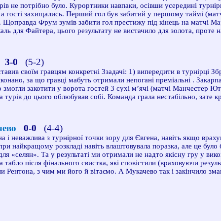
ів не потрібно було. Курортники навпаки, осівши усередині турнірн
 а гості захищались. Перший гол був забитий у першому таймі (ма
 Щоправда Фрум зумів забити гол престижу під кінець на матчі Марс
аль для Файтера, цього результату не вистачило для золота, проте н
я
3-0
(5-2)
вив своїм гравцям конкретні 3задачі: 1) випередити в турнірці Збр
виконано, за що гравці мабуть отримали непогані преміальні
. Закарп
о змогли закотити у ворота гостей 3 сухі м’ячі (матчі Манчестер Ю
ька турів до цього облюбував собі. Команда грала нестабільно, зате 
чево
0-0
(4-4)
а і неважлива з турнірної точки зору для Євгена, навіть якщо враху
 при найкращому розкладі навіть влаштовувала поразка, але це було
я «селян». Та у результаті ми отримали не надто якісну гру у викон
а табло після фінального свистка, які сповістили (враховуючи резу
 Рентона, з чим ми його й вітаємо. А Мукачево так і закінчило змаг