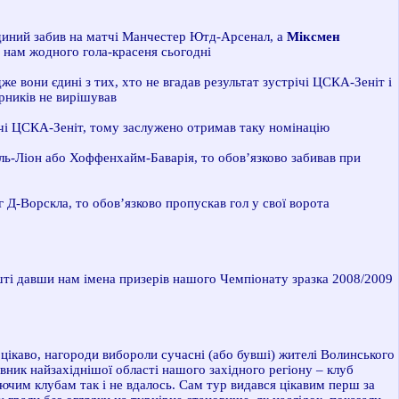
єдиний забив на матчі Манчестер Ютд-Арсенал, а
Міксмен
 нам жодного гола-красеня сьогодні
же вони єдині з тих, хто не вгадав результат зустрічі ЦСКА-Зеніт і
ерників не вирішував
чі ЦСКА-Зеніт, тому заслужено отримав таку номінацію
ль-Ліон або Хоффенхайм-Баварія, то обов’язково забивав при
 Д-Ворскла, то обов’язково пропускав гол у свої ворота
ешті давши нам імена призерів нашого Чемпіонату зразка 2008/2009
цікаво, нагороди вибороли сучасні (або бувші) жителі Волинського
вник найзахіднішої області нашого західного регіону – клуб
ючим клубам так і не вдалось. Сам тур видався цікавим перш за