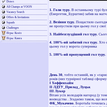
Draws
All Champs at VOON
1. Голи туру.
В останньому турі були
Vacancy Search
(Енергетик_Бурштин) забив на матчі
Offers & Invitations
2. Везіння туру.
Пощастило сьогодн
Squads
не пропустили при цьому гол у свої 
Challenges
Игры: Козёл
3. Найбезглуздіший гол туру.
Сьог
Игры: Кинга
4. 100%-ий забитий гол туру.
Хто 
цьому гол у ворота суперника
5. 100%-ий пропущений гол туру.
День 30
, тобто останній, як у «га
років (низ турнірної таблиці сформу
І Хоффенхайм
ІІ ЛДТУ_Прилад_Луцьк
ІІІ Лукор
Вітаю усіх володарів нагород (у то
воєводства
. Згадаємо також, що вол
ФК_Мукачево
. Боротьба точилась 