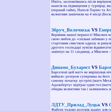
Нікіта, заспокоївшись після вирішен
шансів на підвищення у турнірці, ви
(перший тайм), Наполі-Торіно та Атл
колективи закінчили на 4 місці (Бес
Збруч_Волочиськ
VS
Енер
Керівник нашої першості Міксмен ма
свою любов до «скільки забиваю у 
стартовим свистком одразу ж ринули
другого господарі зуміли відквитати
закінчує на 11 сходинці, а Міксмен –
Динамо_Бухарест
VS
Барс
Барселоні цей матч не вирішував ніч
вийшло: розгром суперника на його 
самому початку зустрічі (матч Мета
Адальбертус відіграє один гол (мат
обидва колективи так і залишились н
ЛДТУ_Прилад_Луцьк
VS
С
Файтер чудово розумів задачу для се