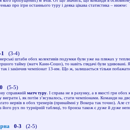
для кого пропущених) м’ячів. От що значить, що команди в основному
тенько про ігри останнього туру і деяка цікава статистика – нижче:
0-1
(3-4)
ренерські штаби обох колективів подумки були уже на пляжах у тепл
першого тайму (матч Канн-Сошо), то навіть глядачі були здивовані.
к так і закінчив чемпіонат 13-им. Що ж, залишається тільки побажа
-0
(5-5)
зону справжній
матч туру
. І справа не в рахунку, а в якості гри обо
у виграти і, як потім з’ясувалось, стати чемпіонами. Команди на дво
гато нервів в обох тренерів (принаймні у Вокера так точно). Але ста
 його рух по турнірній таблиці, то бронза також є дуже й дуже неп
вірна
0-3
(2-5)