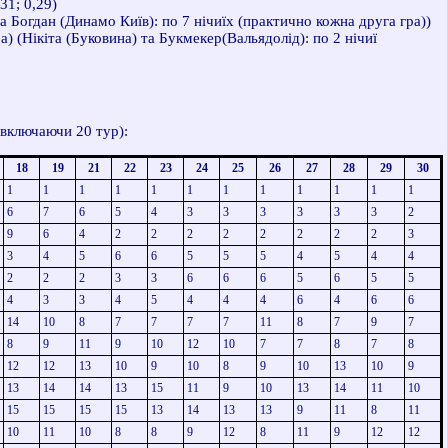
31; 0,29)
та Богдан
(Динамо Київ): по 7 нічиїх (практично кожна друга гра))
ра) (Нікіта (Буковина) та Букмекер
(Вальядолід): по 2 нічиї
 включаючи 20 тур):
18
19
21
22
23
24
25
26
27
28
29
30
1
1
1
1
1
1
1
1
1
1
1
1
6
7
6
5
4
3
3
3
3
3
3
2
9
6
4
2
2
2
2
2
2
2
2
3
3
4
5
6
6
5
5
5
4
5
4
4
2
2
2
3
3
6
6
6
5
6
5
5
4
3
3
4
5
4
4
4
6
4
6
6
14
10
8
7
7
7
7
11
8
7
9
7
8
9
11
9
10
12
10
7
7
8
7
8
12
12
13
10
9
10
8
9
10
13
10
9
13
14
14
13
15
11
9
10
13
14
11
10
15
15
15
15
13
14
13
13
9
11
8
11
10
11
10
8
8
9
12
8
11
9
12
12