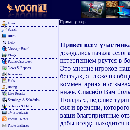
Превью турнира
Enter
Search
Rules
Help
Привет всем участник
Message Board
дождались начала сезон
Blogs
нетерпением рвутся в бо
Public Guestbook
Это мнение игроков наш
News & Reports
Interviews
беседах, а также из общ
Polls
комментариях и отзывах
Rating
ниже. Спасибо Вам боль
Live Results
Поверьте, ведение турн
Standings & Schedules
сил и времени, которого
Statistics & Odds
TV Broadcasts
ваши благоприятные отз
Football News
дабы всегда находится в
Photo Galleries