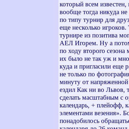
который всем известен,
вообще тогда никуда не 
по типу турнир для дру
еще несколько игроков. 
турнире из позитива мо
АЕЛ Игорем. Ну а пото
по ходу второго сезона
их было не так уж и мно
куда и пригласили еще р
не только по фотография
минуту от напряженной 
ездил Как ни во Львов,
сделать масштабным с о
календарь, + плейофф, к
элементами везения». Б
понадобилось обращать
календаря до 26 команд