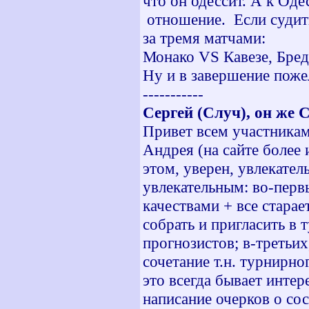
что он одессит. А к Оде
отношение. Если судить
за тремя матчами:
Монако VS Кавезе, Бре
Ну и в завершение поже
-----------
Сергей (Случ), он же 
Привет всем участникам
Андрея (на сайте более 
этом, уверен, увлекате
увлекательным: во-пер
качествами + все старае
собрать и пригласить в
прогнозистов; в-третьи
сочетание т.н. турнирно
это всегда бывает интер
написание очерков о со