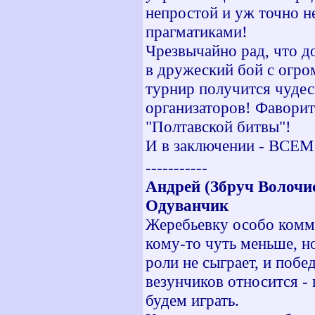
непростой и уж точно не
прагматиками!
Чрезвычайно рад, что д
в дружеский бой с огро
турнир получится чудес
организаторов! Фаворит
"Полтавской битвы"!
И в заключении - В
-----------
Андрей (Збруч Волочис
Одуванчик
Жеребьевку особо комме
кому-то чуть меньше, н
роли не сыграет, и побе
везунчиков относится -
будем играть.