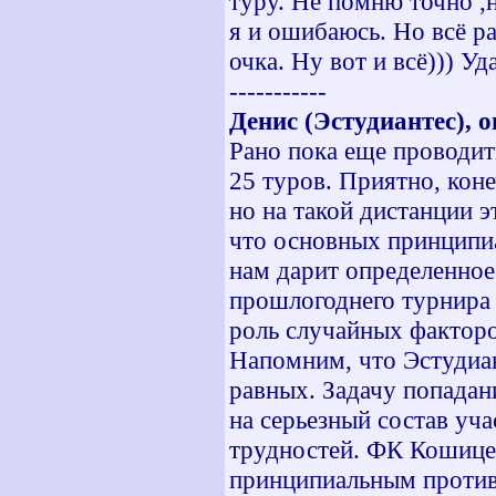
туру. Не помню точно ,
я и ошибаюсь. Но всё ра
очка. Ну вот и всё))) Уд
-----------
Денис (Эстудиантес), 
Рано пока еще проводить
25 туров. Приятно, кон
но на такой дистанции 
что основных принципи
нам дарит определенно
прошлогоднего турнира п
роль случайных факторо
Напомним, что Эстудиан
равных. Задачу попадан
на серьезный состав уч
трудностей. ФК Кошице,
принципиальным против