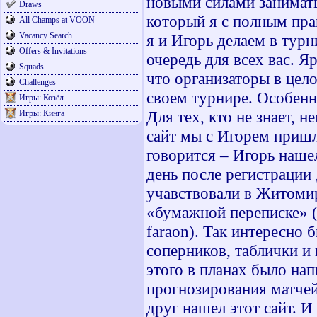
новыми силами занимать
Draws
который я с полным пра
All Champs at VOON
Vacancy Search
я и Игорь делаем в турн
Offers & Invitations
очередь для всех вас. 
Squads
что организаторы в це
Challenges
своем турнире. Особенн
Игры: Козёл
Для тех, кто не знает, 
Игры: Кинга
сайт мы с Игорем пришли
говорится – Игорь наше
день после регистрации 
учавствовали в Житомир
«бумажной переписке» 
faraon
). Так интересно 
соперников, таблички и 
этого в планах было нап
прогнозирования матчей
друг нашел этот сайт. И