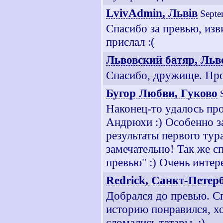
LvivAdmin, Львiв
Septe
Спасибо за превью, изв
прислал :(
Львовский батяр, Льв
Спасибо, дружище. Про
Бугор Любви, Гуково
Наконец-то удалось про
Андрюхи :) Особенно за
результаты первого тур
замечательно! Так же с
превью" :) Очень интер
Redrick, Санкт-Петер
Добрался до превью. Сп
историю понравился, хо
сломались татары. :)