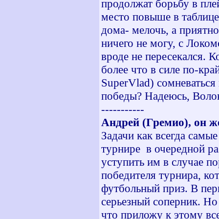
продолжат борьбу в пле
место повыше в таблице
дома- мелочь, а приятно
ничего не могу, с Локо
вроде не пересекался. К
более что в силе по-кр
SuperVlad) сомневаться 
победы? Надеюсь, Волон
-----------
Андрей (Гремио), он ж
Задачи как всегда самые
турнире в очередной р
уступить им в случае по
победителя турнира, ко
футбольный приз. В пер
серьезный соперник. Но 
что приложу к этому вс