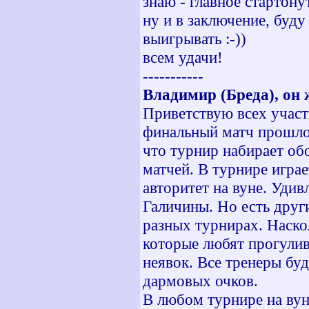
знаю - главное стартону
ну и в заключение, буду
выигрывать :-))
всем удачи!
-----------
Владимир (Бреда), он 
Приветствую всех участ
финальный матч прошлог
что турнир набирает об
матчей. В турнире игра
авторитет на вуне. Удив
Галичины. Но есть друг
разных турнирах. Наскол
которые любят прогулив
неявок. Все тренеры буд
дармовых очков.
В любом турнире на вуне