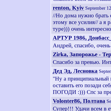
renton, Kyiv
September 12
//Но дома нужно брать 
этому все усилия// а я
туре))) очень интересн
АРТУР 1986, Донбасс
Андрей, спасибо, очень
Zirka, Запорожье - Те
Спасибо за превью. Ин
Дед Эд, Лесновка
Septe
"Ну а принципиальный 
оставить его позади се
ПОГОДИ :))) Спс за пр
Volonter86, Полтава
Se
Супер!!! Удачи всем в е