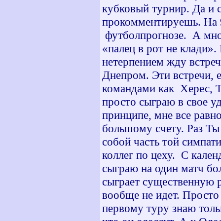
кубковый турнир. Да и с
прокомментируешь. На 
футболпрогнозе. А мног
«палец в рот не клади».
нетерпением жду встреч
Днепром. Эти встречи, е
командами как Херес, Т
просто сыграю в свое уд
принципе, мне все равно
большому счету. Раз Ты 
собой часть той симпати
коллег по цеху. С кален
сыграю на один матч бо
сыграет существенную ро
вообще не идет. Просто
первому туру знаю тольк