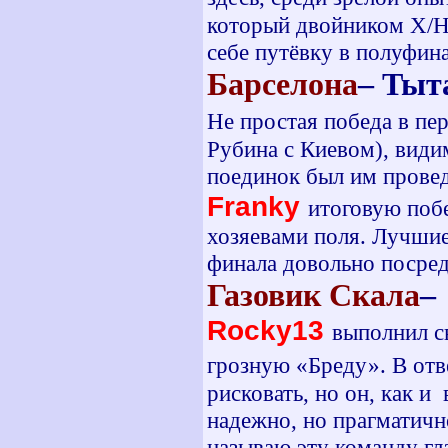
который двойником Х/Н
себе путёвку в полуфина
Барселона
– Тыт
Не простая победа в п
Рубина с Киевом), вид
поединок был им провед
Franky
итоговую поб
хозяевами поля. Лучши
финала довольно посред
Газовик Скала
–
Rocky13
выполнил с
грозную «Бреду». В от
рисковать, но он, как и
надежно, но прагматичн
называю эту команду гл