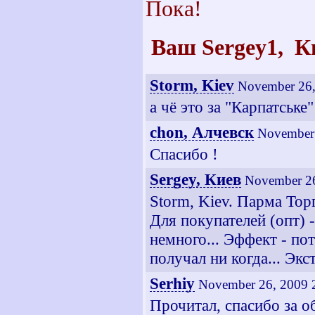
Пока!
Ваш
Sergey
1
,
К
Storm, Kiev
November 26,
а чё это за "Карпатське"
chon, Алчевск
November 
Спасибо !
Sergey, Киев
November 26
Storm, Kiev. Парма Торг
Для покупателей (опт) -
немного... Эффект - по
получал ни когда... Экс
Serhiy
November 26, 2009 
Прочитал, спасибо за о