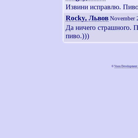
Извини исправлю. Пиво 
Rocky, Львов
November 2
Да ничего страшного. П
пиво.)))
©
Voon Development