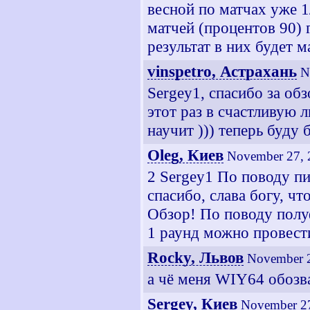
весной по матчах уже 1
матчей (процентов 90) 
результат в них будет 
vinspetro, Астрахань
N
Sergey1, спасибо за обз
этот раз в счастливую 
научит ))) теперь буду 
Oleg, Киев
November 27, 
2 Sergey1 По поводу п
спасибо, слава богу, чт
Обзор! По поводу полу
1 раунд можно провести
Rocky, Львов
November 2
а чё меня WIY64 обозв
Sergey, Киев
November 27