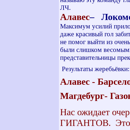
ЛЧ.
Алавес
– Локо
Максимум усилий прило
даже красивый гол заби
не помог выйти из очен
были слишком весомыми
представительницы пре
Результаты жеребьёвки:
Алавес - Барсел
Магдебург- Газо
Нас ожидает очер
ГИГАНТОВ. Это б