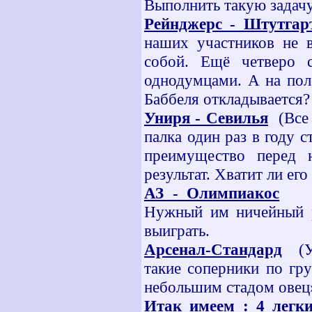
Выполнить такую задачу,
Рейнджерс - Штутгар
наших участников не 
собой. Ещё четверо 
однодумцами. А на пол
Баббеля откладывается?
Униря - Севилья
(Все 
палка один раз в году 
преимущество перед 
результат. Хватит ли ег
АЗ - Олимпиакос
Нужный им ничейный ре
выиграть.
Арсенал-Стандард
(
такие соперники по гру
небольшим стадом овец
Итак имеем : 4 легк