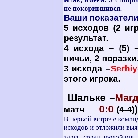
Итак, имеем: 3 стопро
не покорившився.
Ваши показатели
5 исходов (2 иг
результат.
4 исхода – (5) 
ничьи, 2 поразки.
3 исхода –
Serhiy
этого игрока.
Шальке –
Магд
0:0
)
матч
(4-4)
В первой встрече коман
исходов и отложили выя
здесь, среди зрелой опы