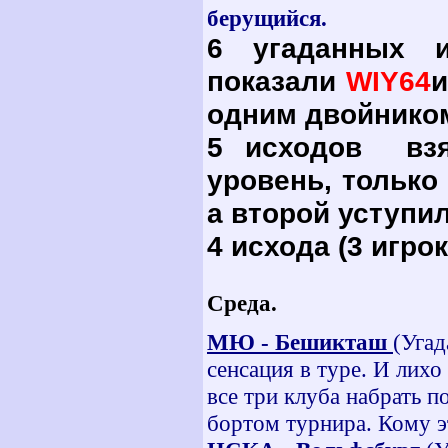
берущийся.
6 угаданных и
показали
WIY
64
одним двойником
5 исходов в
уровень, только
а второй уступи
4 исхода (3 игрок
Среда.
МЮ - Бешикташ
(Угад
сенсация в туре. И лихо
все три клуба набрать п
бортом турнира. Кому э