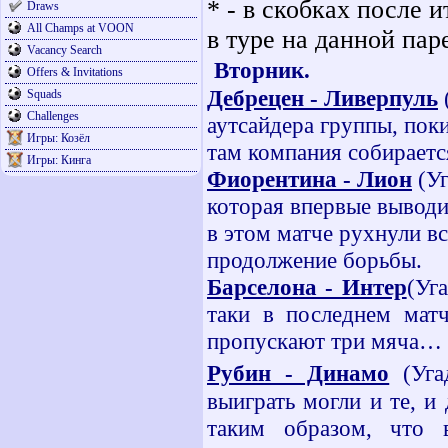
* - в скобках после и
Draws
All Champs at VOON
в туре на данной пар
Vacancy Search
Вторник.
Offers & Invitations
Дебрецен - Ливерпуль
Squads
Challenges
аутсайдера группы, пок
Игры: Козёл
там компания собирает
Игры: Кинга
Фиорентина - Лион
(Уг
которая впервые вывод
в этом матче рухнули в
продолжение борьбы.
Барселона - Интер
(
Уга
таки в последнем мат
пропускают три мяча… и
Рубин - Динамо
(Уга
выиграть могли и те, и
таким образом, что 