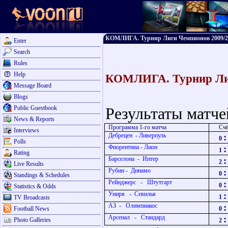
КОМЛИГА. Турнир Лиги Чемпионов 2009/201
Enter
Search
Rules
Help
КОМЛИГА. Турнир Лиги
Message Board
Blogs
Public Guestbook
Результаты матче
News & Reports
Программа 1-го матча
Счё
Interviews
Дебрецен - Ливерпуль
:
0
Polls
Фиорентина - Лион
:
1
Rating
Барселона - Интер
:
2
Live Results
Рубин - Динамо
:
0
Standings & Schedules
Рейнджерс - Штутгарт
:
0
Statistics & Odds
Униря - Севилья
:
1
TV Broadcasts
АЗ - Олимпиакос
:
Football News
0
Арсенал - Стандард
:
Photo Galleries
2