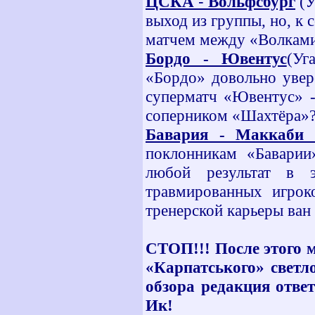
ЦСКА
-
Вольфсбург
(У
выход из группы, но, к 
матчем между «Волками
Бордо - Ювентус
(Уг
«Бордо» довольно увер
суперматч «Ювентус» -
соперником «Шахтёра
Бавария - Маккаби
поклонникам «Баварии
любой результат в 
травмированных игрок
тренерской карьеры ван 
СТОП!!! После этого 
«Карпатського» светл
обзора редакция отве
Ик!