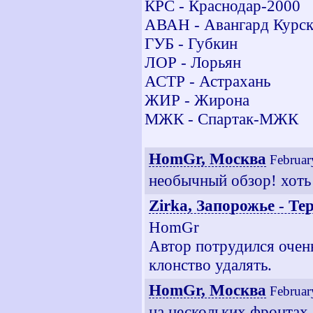
КРС - Краснодар-2000
АВАН - Авангард Курс
ГУБ - Губкин
ЛОР - Лорьян
АСТР - Астрахань
ЖИР - Жирона
МЖК - Спартак-МЖК
HomGr, Москва
Februar
необычный обзор! хоть 
Zirka, Запорожье - Те
HomGr
Автор потрудился очень
клонство удалять.
HomGr, Москва
Februar
на нескольких фронтах, 