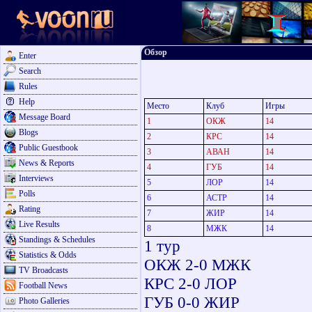
Обзор
Enter
Search
Rules
Help
Место
Клуб
Игры
Message Board
1
ОКЖ
14
Blogs
2
КРС
14
Public Guestbook
3
АВАН
14
News & Reports
4
ГУБ
14
Interviews
5
ЛОР
14
Polls
6
АСТР
14
Rating
7
ЖИР
14
Live Results
8
МЖК
14
Standings & Schedules
1 тур 8 
Statistics & Odds
ОКЖ 2-0 МЖК О
TV Broadcasts
КРС 2-0 ЛОР К
Football News
ГУБ 0-0 ЖИР Ж
Photo Galleries