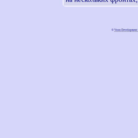
©
Voon Development