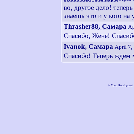
во, другое дело! теперь
знаешь что и у кого на 
Thrasher88, Самара
Ap
Спасибо, Жене! Спасибо
Ivanok, Самара
April 7
Спасибо! Теперь ждем м
©
Voon Development