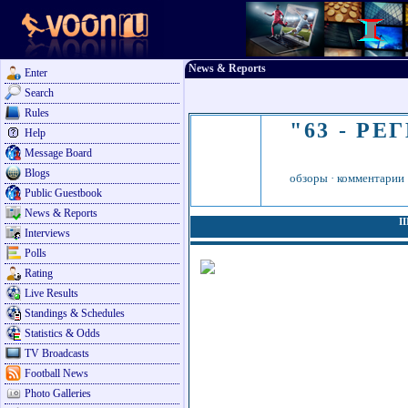
News & Reports
Enter
Search
Rules
"63 - РЕ
Help
Message Board
Blogs
обзоры
·
комментарии
Public Guestbook
News & Reports
I
Interviews
Polls
Rating
Live Results
Standings & Schedules
Statistics & Odds
TV Broadcasts
Football News
Photo Galleries