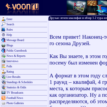
Друзья: итоги квалифая и обзор 1-2 тура о
Enter
Search
Rules
Help
Всем привет! Наконец-т
Message Board
го сезона Друзей.
Blogs
Public Guestbook
Как Вы знаете, в этом 
News & Reports
Interviews
посему был изменен фо
Polls
Rating
А формат в этом году 
Live Results
1 раунд – квалифай, 4 г
Standings & Schedules
места, к которым прис
Statistics & Odds
TV Broadcasts
как организатор. Ну а 
Football News
распределяются, об этом
Photo Galleries