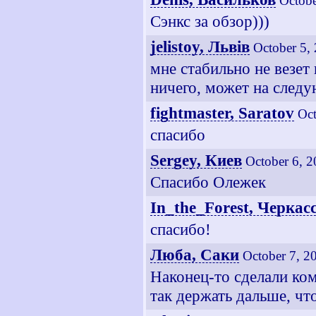
Octobe
Сэнкс за обзор)))
jelistoy, Львiв
October 5,
мне стабильно не везет
ничего, может на след
fightmaster, Saratov
Oct
спасибо
Sergey, Киев
October 6, 
Спасибо Олежек
In_the_Forest, Черкас
спасибо!
Люба, Саки
October 7, 2
Наконец-то сделали ком
так держать дальше, чт