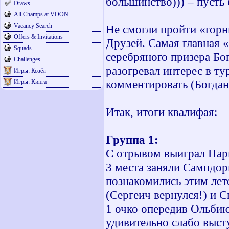
большинство))) – пусть
Draws
All Champs at VOON
Vacancy Search
Не смогли пройти «горн
Offers & Invitations
Друзей. Самая главная «
Squads
серебряного призера Бо
Challenges
разогревал интерес в ту
Игры: Козёл
комментировать (Богдан,
Игры: Кинга
Итак, итоги квалифая:
Группа 1:
С отрывом выиграл Парм
3 места заняли Сампдор
познакомились этим лет
(Сергеич вернулся!) и С
1 очко опередив Ольбию
удивительно слабо выст