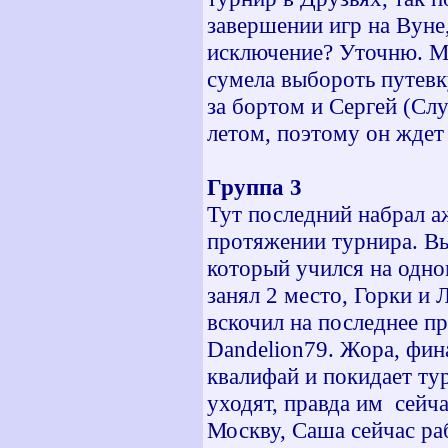
завершении игр на Вуне,
исключение? Уточню. Мо
сумела выбороть путевку
за бортом и Сергей (Сл
летом, поэтому он ждет
Группа 3
Тут последний набрал а
протяжении турнира. Вы
который учился на одном
занял 2 место, Горки и 
вскочил на последнее пр
Dandelion79. Жора, фина
квалифай и покидает ту
уходят, правда им сейча
Москву, Саша сейчас раб