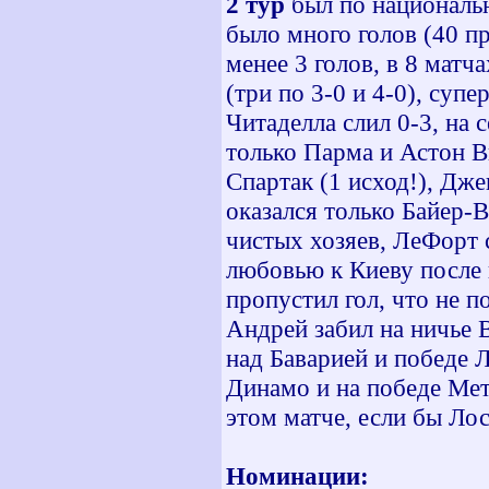
2 тур
был по националь
было много голов (40 пр
менее 3 голов, в 8 матч
(три по 3-0 и 4-0), су
Читаделла слил 0-3, на 
только Парма и Астон В
Спартак (1 исход!), Дж
оказался только Байер-
чистых хозяев, ЛеФорт 
любовью к Киеву после 
пропустил гол, что не п
Андрей забил на ничье 
над Баварией и победе 
Динамо и на победе Мета
этом матче, если бы Ло
Номинации: