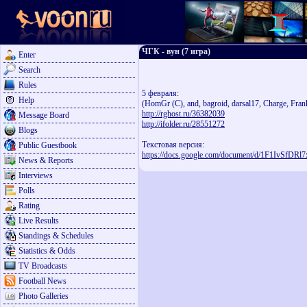
ЧГК - вун (7 игра)
Enter
Search
Rules
5 февраля:
Help
(HomGr (C), and, bagroid, darsal17, Charge, Fran
http://rghost.ru/36382039
Message Board
http://ifolder.ru/28551272
Blogs
Текстовая версия:
Public Guestbook
https://docs.google.com/document/d/1F1IvSf
News & Reports
Interviews
Polls
Rating
Live Results
Standings & Schedules
Statistics & Odds
TV Broadcasts
Football News
Photo Galleries