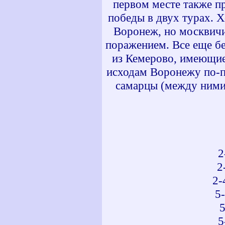
первом месте также пр
победы в двух турах. 
Воронеж, но москвичи
поражением. Все еще бе
из Кемерово, имеющие 
исходам Воронежу по-п
самарцы (между ними 
2
2
2-
5
5
5