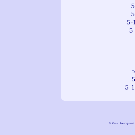
5
5
5-
5
5
5-
©
Voon Development