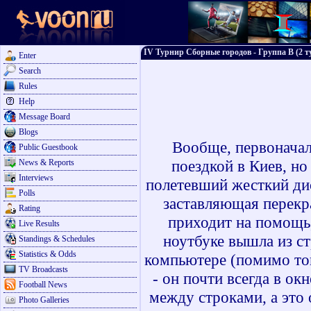
IV Турнир Сборные городов - Группа В (2 т
Enter
Search
Rules
Help
Message Board
Blogs
Вообще, первоначал
Public Guestbook
поездкой в Киев, но
News & Reports
Interviews
полетевший жесткий дис
Polls
заставляющая перекра
Rating
приходит на помощь,
Live Results
ноутбуке вышла из ст
Standings & Schedules
Statistics & Odds
компьютере (помимо тог
TV Broadcasts
- он почти всегда в ок
Football News
между строками, а это 
Photo Galleries