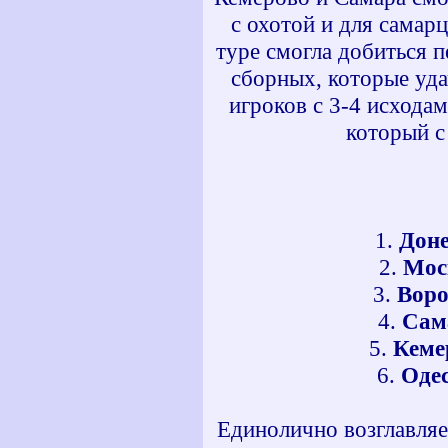
с охотой и для самар
туре смогла добиться 
сборных, которые уда
игроков с 3-4 исхода
который с
1.
Дон
2.
Мос
3.
Вор
4.
Сам
5.
Кеме
6.
Оде
Единолично возглавляе