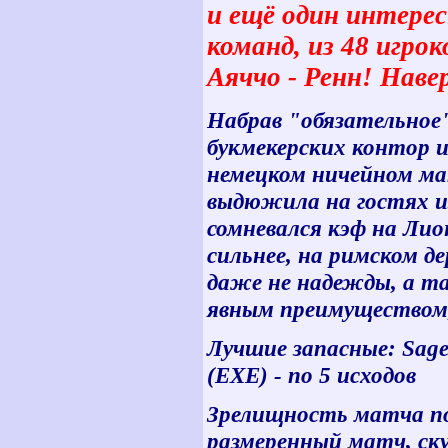
и ещё один интерес
команд, из 48 игро
Аяччо - Ренн! Наве
Набрав "обязательное
букмекерских контор и
немецком ничейном мат
выдюжила на гостях из
сомневался кэф на Лио
сильнее, на римском де
даже не надежды, а та
явным преимуществом,
Лучшие запасные: SageSp
(ЕХЕ) - по 5 исходов
Зрелищность матча по 
размеренный матч, ск