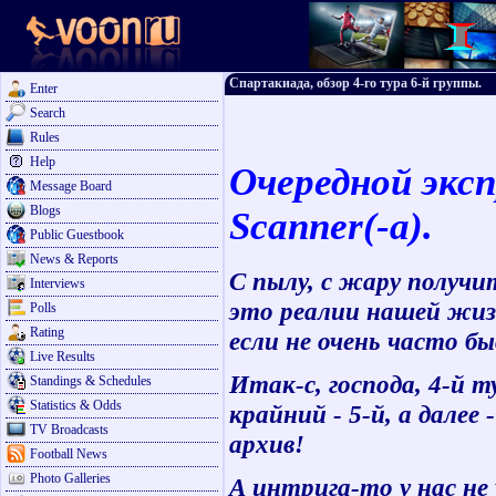
Спартакиада, обзор 4-го тура 6-й группы.
Enter
Search
Rules
Help
Очередной эксп
Message Board
Blogs
Scanner(-a).
Public Guestbook
News & Reports
С пылу, с жару получи
Interviews
это реалии нашей жизн
Polls
Rating
если не очень часто б
Live Results
Итак-с, господа, 4-й т
Standings & Schedules
Statistics & Odds
крайний - 5-й, а далее
TV Broadcasts
архив!
Football News
Photo Galleries
А интрига-то у нас не 