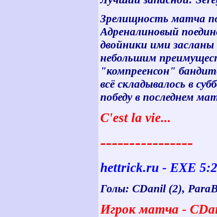
Зрелищность матча по 
Адреналиновый поедино
двойники ими засланы
небольшим преимущест
"компреенсон" бандито
всё складывалось в суб
победу в последнем ма
C'est la vie...
----------------
hettrick.ru - EXE 5:
Голы: CDanil (2), ParaB
Игрок матча - CDanil