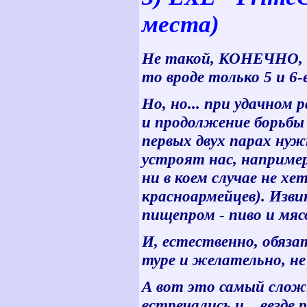
места)
Не такой, КОНЕЧНО, и
то вроде только 5 и 6-
Но, но... при удачном 
и продолжение борьбы 
первых двух парах нуж
устроят нас, например
ни в коем случае не хе
красноармейцев). Изви
пищепром - пиво и мяс
И, естественно, обяза
туре и желательно, н
А вот это самый слож
встречались и... везд