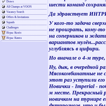
Draws
шести команд сохраня
All Champs at VOON
Vacancy Search
Да здравствует ИНТР
Offers & Invitations
У кого-то задача сверх
Squads
Challenges
не проиграть, кому-то
Игры: Козёл
на соперников и ждать
Игры: Кинга
вариантов мулён...ра
углубляясь в цифири.
Но вначале о 4-м туре
Ну, дык, в очередной р
Мясокомбинатные не с
этот раз уступили его
Новички - Imperial - п
м месте. Прекрасный р
новичком на турнире 
футпрогнозе, что и бы