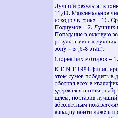
Лучший результат в гонк
11,40. Максимальное чи
исходов в гонке – 16. С
Подиумов – 2. Лучших к
Попадание в очковую зон
результативных лучших 
зону – 3 (6-8 этап).
Сгоревших моторов – 1.
K
E
N
T
1984 финиширов
этом сумев победить в 
обогнал всех в квалифик
удержался в гонке, наб
шлем, поставив лучший 
абсолютным показателям
канадцу войти даже в п