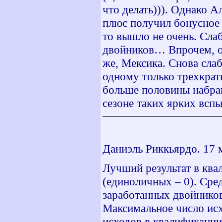
что делать))). Однако А
плюс получил бонусное о
то вышло не очень. Слаб
двойников… Впрочем, од
же, Мексика. Снова сла
одному только трехкра
больше половины набран
сезоне таких ярких всп
Даниэль Риккьярдо. 17 м
Лучший результат в ква
(единоличных – 0). Сре
заработанных двойников 
Максимальное число ис
исходов в квалификации