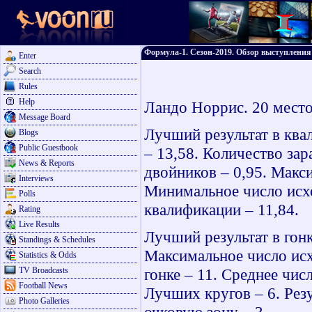
Формула-1. Сезон-2019. Обзор выступления
Enter
Search
Rules
Help
Ландо Норрис. 20 место.
Message Board
Лучший результат в ква
Blogs
Public Guestbook
– 13,58. Количество за
News & Reports
двойников – 0,95. Макс
Interviews
Минимальное число исхо
Polls
квалификации – 11,84.
Rating
Live Results
Лучший результат в гонк
Standings & Schedules
Максимальное число исх
Statistics & Odds
TV Broadcasts
гонке – 11. Среднее чис
Football News
Лучших кругов – 6. Рез
Photo Galleries