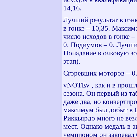
14,16.
Лучший результат в гон
в гонке – 10,35. Максим
число исходов в гонке –
0. Подиумов – 0. Лучши
Попадание в очковую зон
этап).
Сгоревших моторов – 0.
vNOTEv
, как и в прош
сезона. Он первый из таб
даже два, но конвертир
максимум был добыт в Б
Риккьярдо много не вез
мест. Однако медаль в а
чемпионом он завоевал 