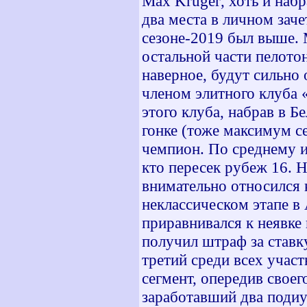
Max
Kruger
, хоть и наб
два места в личном заче
сезоне-2019 был выше. 
остальной части пелотон
наверное, будут сильно 
членом элитного клуба 
этого клуба, набрав в Б
гонке (тоже максимум с
чемпион. По среднему и
кто пересек рубеж 16. 
внимательно относился 
неклассическом этапе в
приравнивался к неявке 
получил штраф за ставку
третий среди всех учас
сегмент, опередив своег
заработавший два поди