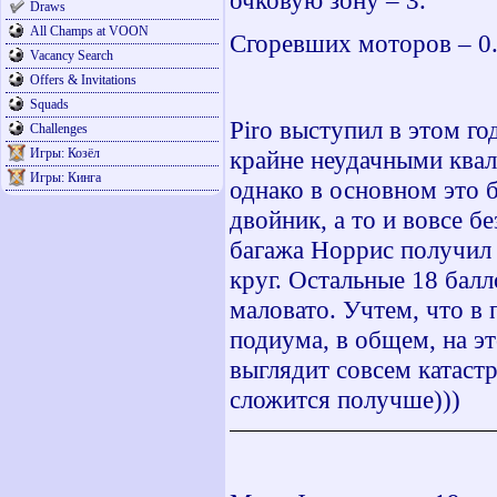
очковую зону – 3.
Draws
All Champs at VOON
Сгоревших моторов – 0.
Vacancy Search
Offers & Invitations
Squads
Piro
выступил в этом го
Challenges
Игры: Козёл
крайне неудачными квал
Игры: Кинга
однако в основном это б
двойник, а то и вовсе б
багажа Норрис получил 
круг. Остальные 18 балл
маловато. Учтем, что в
подиума, в общем, на э
выглядит совсем катаст
сложится получше)))