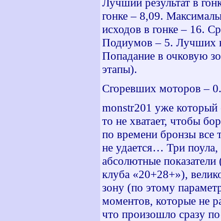
Лучший результат в гонк
гонке – 8,09. Максималь
исходов в гонке – 16. С
Подиумов – 5. Лучших к
Попадание в очковую зо
этапы).
Сгоревших моторов – 0.
monstr
201 уже который с
то не хватает, чтобы бо
по времени бронзы все 
не удается… Три поула, 
абсолютные показатели 
клуба «20+28+»), велик
зону (по этому параметр
моментов, которые не р
что произошло сразу пос