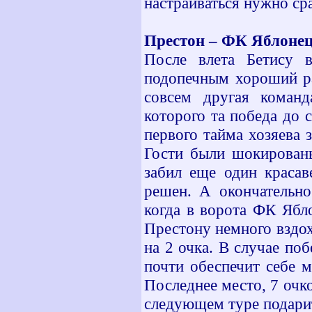
настраиваться нужно сра
Престон – ФК Яблонец
После влета Бетису 
подопечным хороший ра
совсем другая команд
которого та победа до 
первого тайма хозяева з
Гости были шокированы
забил еще один красав
решен. А окончательно
когда в ворота ФК Ябло
Престону немного вздох
на 2 очка. В случае п
почти обеспечит себе м
Последнее место, 7 очк
следующем туре подари