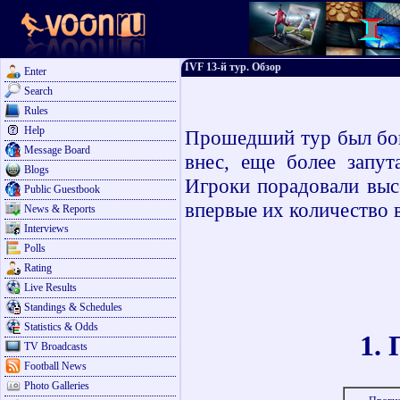
IVF 13-й тур. Обзор
Enter
Search
Rules
Help
Прошедший тур был бог
Message Board
внес, еще более запут
Blogs
Игроки порадовали выс
Public Guestbook
впервые их количество 
News & Reports
Interviews
Polls
Rating
Live Results
Standings & Schedules
Statistics & Odds
1.
TV Broadcasts
Football News
Photo Galleries