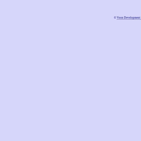
©
Voon Development