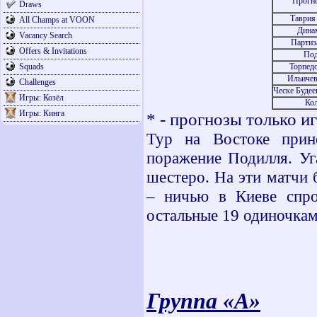
Прогн
Draws
Таврия
All Champs at VOON
Дина
Vacancy Search
Партиз
Offers & Invitations
Под
Squads
Торпедо
Ильичев
Challenges
Ческе Будее
Игры: Козёл
Кол
Игры: Кинга
* - прогнозы только и
Тур на Востоке прин
поражение Подилля. Уг
шестеро. На эти матчи
– ничью в Киеве спро
остальные 19 одиночкам
Группа «A»