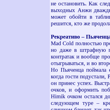
не остановить. Как сле
выходных Анжи дважды 
может обойти в табли
решится, кто же продол
Рекреативо – Пьяченца
Mad Cold полностью про
но даже в штрафную п
контратак и вообще про
отыгрываться, и во вто
Но Пьяченца поймала с
когда гости подустали,
он принес успех. Выстр
очков, и оформить поб
Himik очком остался д
следующем туре – кре
слишком блещет, так чт