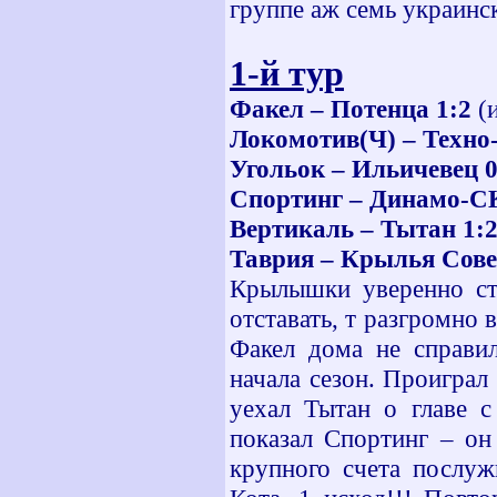
группе аж семь украинс
1-й тур
Факел – Потенца 1:2
(и
Локомотив(Ч) – Техно
Угольок – Ильичевец 0
Спортинг – Динамо-С
Вертикаль – Тытан 1:
Таврия – Крылья Сове
Крылышки уверенно ст
отставать, т разгромно 
Факел дома не справил
начала сезон. Проигра
уехал Тытан о главе с
показал Спортинг – он
крупного счета послуж