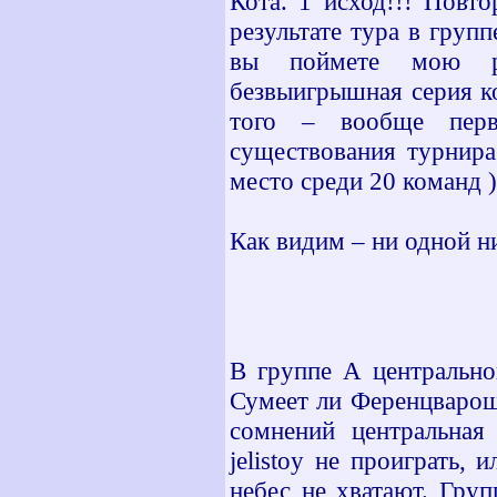
Кота. 1 исход!!! Повт
результате тура в груп
вы поймете мою рад
безвыигрышная серия ко
того – вообще перв
существования турнира
место среди 20 команд )
Как видим – ни одной н
В группе А центрально
Сумеет ли Ференцварош
сомнений центральная
jelistoy не проиграть,
небес не хватают. Гру