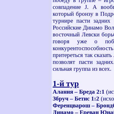
победу в группе – игр
совпадение J. А вооб
который бронзу в Подр
турнире пасти задних 
Российские Динамо Воло
восточный Левски борьб
говоря уже о поб
конкурентоспособность
притереться так сказать
позволят пасти задни
сильная группа из всех.
1-й тур
Алания – Бреда 2:1
(ис
Збруч – Бетис 1:2
(исхо
Ференцварош – Бронд
Динамо – Ереван Юнай