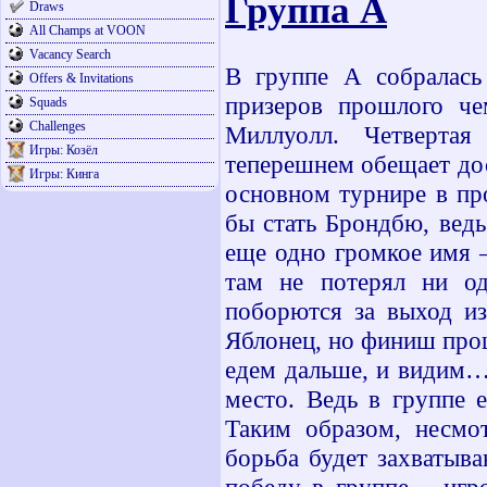
Группа А
Draws
All Champs at VOON
Vacancy Search
В группе А собралась
Offers & Invitations
призеров прошлого че
Squads
Challenges
Миллуолл. Четверта
Игры: Козёл
теперешнем обещает до
Игры: Кинга
основном турнире в пр
бы стать Брондбю, ведь
еще одно громкое имя 
там не потерял ни од
поборются за выход и
Яблонец, но финиш про
едем дальше, и видим…
место. Ведь в группе 
Таким образом, несмот
борьба будет захватыва