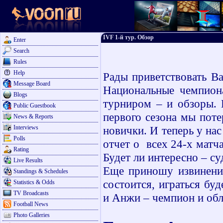
IVF 1-й тур. Обзор
Enter
Search
Rules
Help
Рады приветствовать Ва
Message Board
Национальные чемпиона
Blogs
турниром – и обзоры. 
Public Guestbook
первого сезона мы поте
News & Reports
Interviews
новички. И теперь у на
Polls
отчет о всех 24-х матч
Rating
Будет ли интересно – с
Live Results
Еще приношу извинения
Standings & Schedules
состоится, играться бу
Statistics & Odds
TV Broadcasts
и Анжи – чемпион и обл
Football News
Photo Galleries