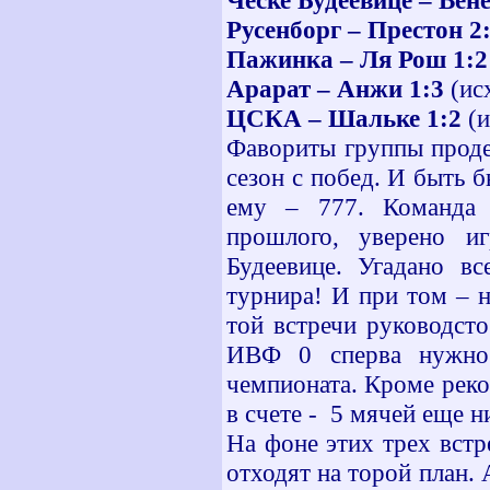
Ческе Будеевице – Вен
Русенборг – Престон 2
Пажинка – Ля Рош 1:2
Арарат – Анжи 1:3
(ис
ЦСКА – Шальке 1:2
(и
Фавориты группы проде
сезон с побед. И быть 
ему – 777. Команда 
прошлого, уверено и
Будеевице. Угадано вс
турнира! И при том – н
той встречи руководст
ИВФ 0 сперва нужно 
чемпионата. Кроме реко
в счете - 5 мячей еще н
На фоне этих трех вст
отходят на торой план. 