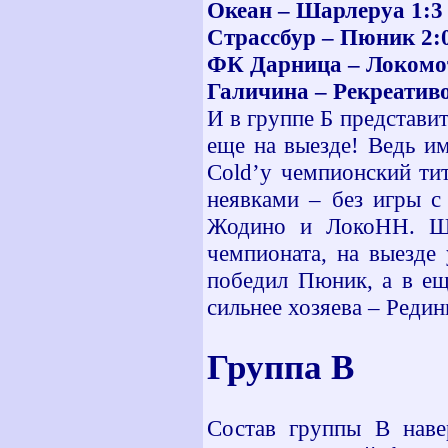
Океан – Шарлеруа 1:3
Страссбур – Пюник 2:
ФК Дарница – Локомо
Галичина – Рекреативо
И в группе Б представи
еще на выезде! Ведь и
Cold’y чемпионский ти
неявками – без игры 
Жодино и ЛокоНН. Шар
чемпионата, на выезде
победил Пюник, а в ещ
сильнее хозяева – Редин
Группа В
Состав группы В наве