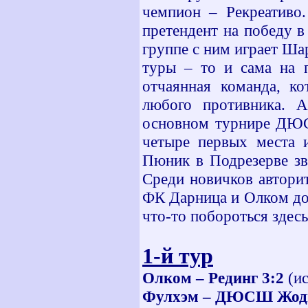
чемпион – Рекреативо.
претендент на победу в 
группе с ним играет Шар
туры – то и сама на 
отчаянная команда, ко
любого противника. 
основном турнире ДЮСШ
четыре первых места и
Пюник в Подрезерве зве
Среди новичков авторит
ФК Дарница и Олком дол
что-то побороться здесь
1-й тур
Олком – Рединг 3:2
(ис
Фулхэм – ДЮСШ Жоди