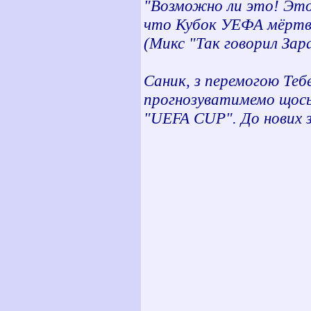
"Возможно ли это! Этот
что Кубок УЕФА мёртв
(Микс "Так говорил За
Саник, з перемогою Теб
прогнозуватимемо щось
"UEFA CUP". До нових з