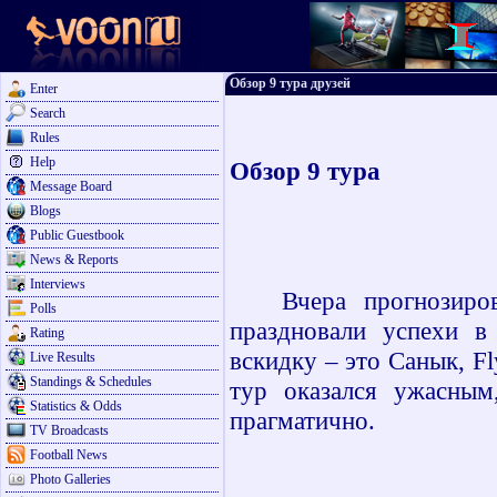
Обзор 9 тура друзей
Enter
Search
Rules
Help
Обзор
9
тура
Message Board
Blogs
Public Guestbook
News & Reports
Interviews
Вчера прогнозир
Polls
праздновали успехи в
Rating
вскидку – это Санык,
Fl
Live Results
Standings & Schedules
тур оказался ужасным
Statistics & Odds
прагматично.
TV Broadcasts
Football News
Photo Galleries