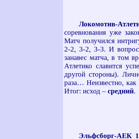
Локомотив-Атлети
соревнования уже зако
Матч получился интригу
2-2, 3-2, 3-3. И вопро
занавес матча, в том в
Атлетико славится усп
другой стороны). Личн
раза… Неизвестно, как 
Итог: исход –
средний
.
Эльфсборг-АЕК 1