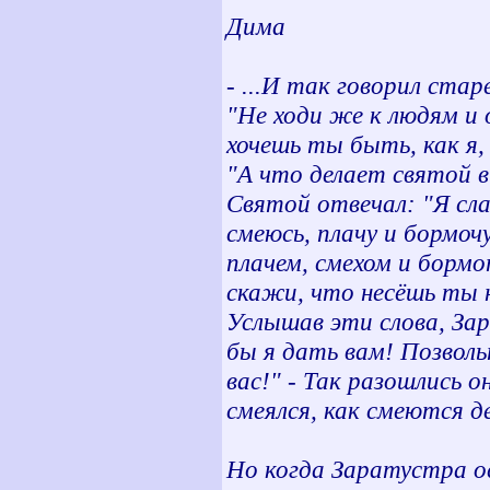
Дима
- ...И так говорил ста
"Не ходи же к людям и 
хочешь ты быть, как я,
"А что делает святой в
Святой отвечал: "Я слаг
смеюсь, плачу и бормоч
плачем, смехом и борм
скажи, что несёшь ты 
Услышав эти слова, За
бы я дать вам! Позвольт
вас!" - Так разошлись 
смеялся, как смеются д
Но когда Заратустра ос