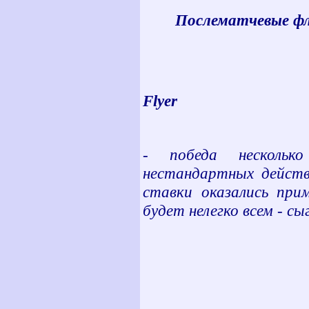
Послематчевые ф
Flyer
-
поб
ед
а нескольк
нестандартных действи
ставки оказались при
будет нелегко всем - с