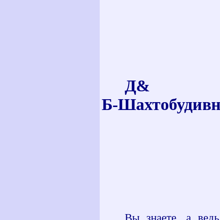
Д
&
Б-Шахтобудивны
Вы знаете, а вед