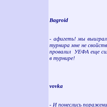
Bagroid
- афигеть! мы выиграл
турнира мне не свойстве
провалил УЕФА еще сил
в турнире!
vovka
- И понеслись поражен