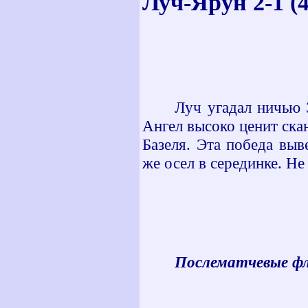
Луч-Ярун 2-1 (4
Луч угадал ничью 
Ангел высоко ценит ска
Базеля. Эта победа выв
же осел в серединке. Н
Послематчевые ф