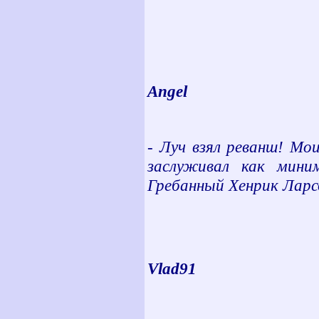
Angel
- Луч взял реванш! Мо
заслуживал как мини
Гребанный Хенрик Ларсон
Vlad91