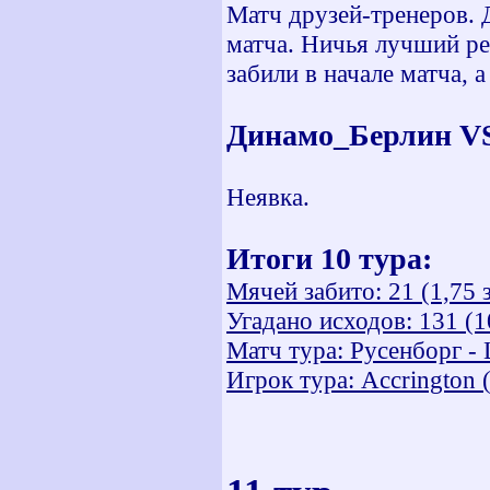
Матч друзей-тренеров. 
матча. Ничья лучший ре
забили в начале матча, 
Динамо_Берлин VS
Неявка.
Итоги 10 тура:
Мячей забито: 21 (1,75 
Угадано исходов: 131 (1
Матч тура: Русенборг -
Игрок тура: Accrington 