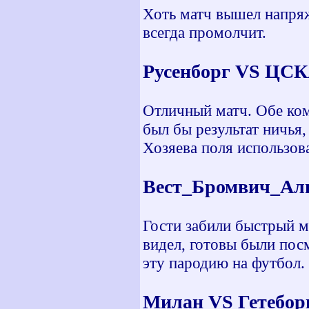
Хоть матч вышел напряж
всегда промолчит.
Русенборг VS ЦСК
Отличный матч. Обе ко
был бы результат ничья
Хозяева поля использо
Вест_Бромвич_Аль
Гости забили быстрый мя
видел, готовы были пос
эту пародию на футбол.
Милан VS Гетеборг