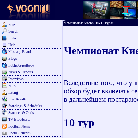
Чемпионат Киева. 10-11 туры
Enter
Search
Rules
Help
Чемпионат Кие
Message Board
Blogs
Public Guestbook
News & Reports
Interviews
Вследствие того, что у 
Polls
обзор будет включать себ
Rating
в дальнейшем постараюс
Live Results
Standings & Schedules
Statistics & Odds
10 тур
TV Broadcasts
Football News
Photo Galleries