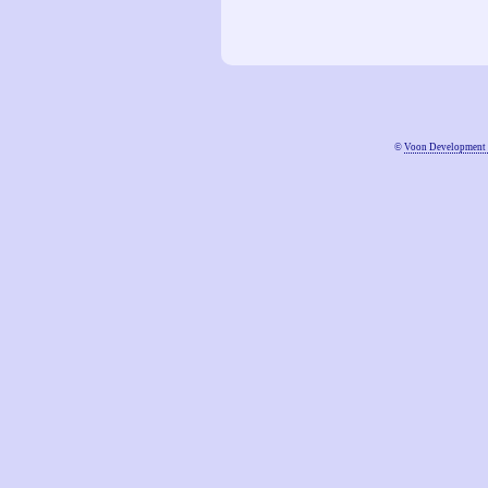
©
Voon Development