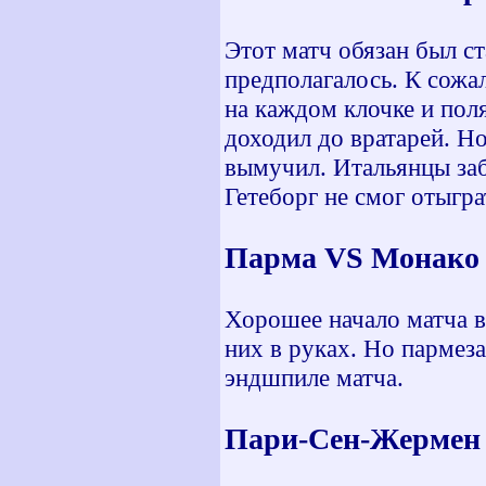
Этот матч обязан был ст
предполагалось. К сожа
на каждом клочке и пол
доходил до вратарей. Н
вымучил. Итальянцы заб
Гетеборг не смог отыгра
Парма VS Монако 
Хорошее начало матча в
них в руках. Но пармез
эндшпиле матча.
Пари-Сен-Жермен 