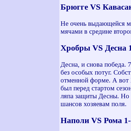
Брюгге VS Каваса
Не очень выдающейся ма
мячами в средине второ
Хробры VS Десна 1
Десна, и снова победа.
без особых потуг. Собст
отменной форме. А вот 
был перед стартом сезо
ляпа защиты Десны. Но 
шансов хозяевам поля.
Наполи VS Рома 1-