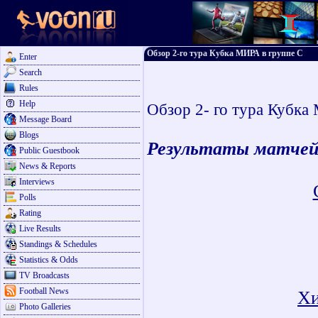
Обзор 2-го тура Кубка МИРА в группе С
Enter
Search
Rules
Help
Обзор 2- го тура Кубка
Message Board
Blogs
Результаты матчей 
Public Guestbook
News & Reports
Interviews
Polls
Rating
Live Results
Standings & Schedules
Statistics & Odds
TV Broadcasts
Football News
Хи
Photo Galleries