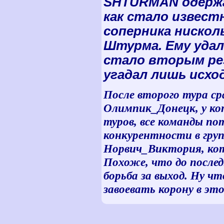
SHTURMAN
одерж
как стало извест
соперника нискол
Штурма. Ему удал
стало вторым ре
угадал лишь исход
После второго тура ср
Олимпик_Донецк, у кот
туров, все команды по
конкурентности в гру
Норвич_Виктория, кото
Похоже, что до послед
борьба за выход. Ну ч
завоевать корону в это