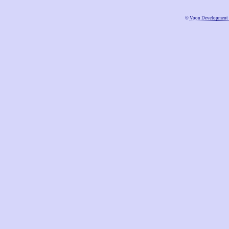
©
Voon Development