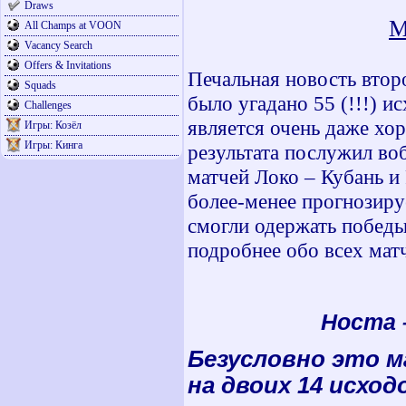
Draws
М
All Champs at VOON
Vacancy Search
Offers & Invitations
Печальная новость втор
Squads
было угадано 55 (!!!) и
Challenges
является очень даже хо
Игры: Козёл
Игры: Кинга
результата послужил во
матчей Локо – Кубань и
более-менее прогнозиру
смогли одержать победы
подробнее обо всех мат
Носта –
Безусловно это м
на двоих 14 исход