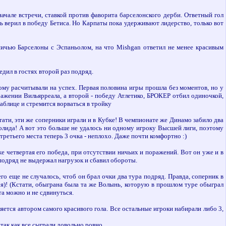
чале встречи, ставкой против фаворита барселонского дерби. Ответный гол
ь верил в победу Бетиса. Но Карпаты пока удерживают лидерство, только вот
 ничью Барселоны с Эспаньолом, на что Mishgan ответил не менее красивым
едил в гостях второй раз подряд.
ому расчитывали на успех. Первая половина игры прошла без моментов, но у
ражении Вильярреала, а второй - победу Атлетико, БРОКЕР отбил одиночкой,
аблице и стремится ворваться в тройку
тати, эти же соперники играли и в Кубке! В чемпионате же Динамо забило два
ядолида! А вот это больше не удалось ни одному игроку Высшей лиги, поэтому
третьего места теперь 3 очка - неплохо. Даже почти комфортно :)
е четвертая его победа, при отсутствии ничьих и поражений. Вот он уже и в
 подряд не выдержал нагрузок и сбавил обороты.
го еще не случалось, чтоб он брал очки два тура подряд. Правда, соперник в
бря)! (Кстати, обыграна была та же Волынь, которую в прошлом туре обыграл
та можно и не сдвинуться.
яется автором самого красивого гола. Все остальные игроки набирали либо 3,
так как все сыграли довольно ровно.