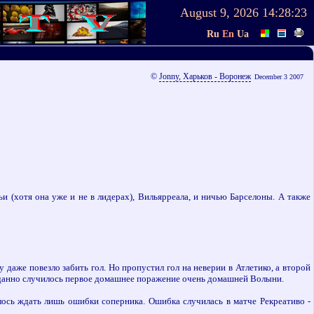
August 9, 2026
14:28:23
Ru
En
Ua
©
Jonny, Харьков - Воронеж
December 3 2007
и (хотя она уже и не в лидерах), Вильярреала, и ничью Барселоны. А также
даже повезло забить гол. Но пропустил гол на неверии в Атлетико, а второй
жиданно случилось первое домашнее поражение очень домашней Волыни.
валось ждать лишь ошибки соперника. Ошибка случилась в матче Рекреативо -