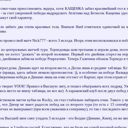
 смог-таки приостановить лидера, хотя КАЩЕНКА забил красивейший гол в на
 - за счет уверенной победы мадридского Атлетико над Бетисом. Кащенка здес
ажут свой характер.
ло забито два очень красивых гола. Вначале Hard отметился одиночкой на
иво.
о провел свой матч Nick777 - всего 3 исхода. Игорь этим воспользовался и поб
 из центральных матчей тура. Торпедовцы шли третьими и играли дома, поэт
ому он хотел "дожать" во второй половине. Первый его двойник сгорел на по
у, двойником забив на победе Рекреативо. Теперь Галичина обошла Торпедо в т
грал дома. Динамо идет на втором месте, а Десна лишь в средине таблицы. Кс
е (правда, здесь забило немало прогнозистов :)), и особенно на победе Валь
веренная победа и Динамо лишь на очко отстает от Карпат, при этом отрыв от 
то творит YOUK! Пришел в Высшую лигу, и пошел обыгрывать всех подряд. Уж
лось место не внизу таблицы, но все же). А харьковский клуб после двух побед
твовали матчи кубка на Rocky, он стал стабильно набирать очки. Такого у не
, что Днепр не знает радости побед аж со второго тура (то есть с 15 сентя
тчах не выигрывает (при всем уважении к сопернику), то так с последнего мес
ок Высшей лиги смог угадать 5 исходов - это Богдан (Динамо_Киев), он же явл
ничьи, и 3 победы гостей. Естественно, что не было ни одной крупной победы, 