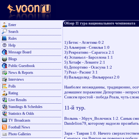
Обзор 11 тура национального чемпионата
Enter
Search
Rules
1) Бетис - Атлетико 0:2
Help
2) Альмерия - Севилья 1:0
Message Board
3) Рекреативо - Сарагоса 2:1
4) Эспаньол - Барселона 1:1
Blogs
5) Хетафе - Леванте 2:1
Public Guestbook
6) Депортиво - Осасуна 1:2
7) Реал - Расинг 3:1
News & Reports
8) Вальядолид - Вильярреал 2:0
Interviews
Polls
Наиболее неожиданны, традиционно, осеч
домашнее поражение Депортиво - непрост
Rating
Совсем простой - победа Реала, чуть слож
Live Results
Standings & Schedules
11-й тур.
Statistics & Odds
Волынь - Збруч_Волочиск 1:2. Санык смог
TV Broadcasts
Dandelion79, которому надоело прозябат
Football News
Заря - Таврия 1:0. Ничего сверхестестве
Photo Galleries
Сарагоса, где Виктор не поверил в победу 