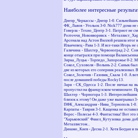
Наиболее интересные результа
Днепр_Черкассы - Днепр 1-0. Сильнейшим 
ФК_Львов - Угольок 3-0. Nick777 дома не
Говерла - Техно_Центр 3-1. Патриот не с
Розточчя_Новояворивск - Металлист_Хар
Арсенала над Астон Виллой решила итог в 
Ильичевец - Рава 1-3. И все-таки Игорь н
Галичина - Шахтер_Червоноград 2-2. Совс
конце отыгрался при помощи Валансьенна.
Зирка_Луцьк - Торпедо_Запорожье 0-2. Ma
Сокол_Суховоля - Волынь 2-2. Санык был 
две из которых его соперник реализовал. В
Сокол_Золочив - Газовик_Скала 1-0. А вот 
после домашней победы Rocky13.
Заря - СК_Одесса 1-2. После ничьи на в
пропустил на французском чемпионате. Про
Шахтер - Чорногора 1-3. Интереснейшим 
близок к этому! Он даже уже выигрывал 3
ПФК_Александрия - Нива_Тернополь 1-0. Э
Карпаты - Таврия 3-1. Кащенка не оставил
Верес - Полесье 4-3. Фантастика! Вот это
"Харьковский" Факел_Кутузовка дома доб
Металлистом...
Динамо_Киев - Десна 2-1. Хотя Богдан и пе