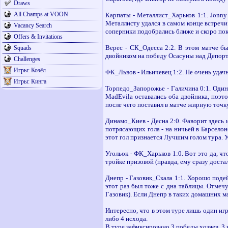
Draws
All Champs at VOON
Карпаты - Металлист_Харьков 1:1. Jonny
Металлисту удался в самом конце встречи
Vacancy Search
соперники подобрались ближе и скоро пок
Offers & Invitations
Верес - СК_Одесса 2:2. В этом матче бы
Squads
двойником на победу Осасуны над Депорт
Challenges
Игры: Козёл
ФК_Львов - Ильичевец 1:2. Не очень удачн
Игры: Кинга
Торпедо_Запорожье - Галичина 0:1. Один
MadEvila оставались оба двойника, поэт
после чего поставил в матче жирную точк
Динамо_Киев - Десна 2:0. Фаворит здесь и
потрясающих гола - на ничьей в Барселон
этот гол признается Лучшим голом тура. У
Угольок - ФК_Харьков 1:0. Вот это да, ч
тройке призовой (правда, ему сразу доста
Днепр - Газовик_Скала 1:1. Хорошо подейс
этот раз был тоже с дна таблицы. Отмечу
Газовик). Если Днепр в таких домашних ма
Интересно, что в этом туре лишь один игр
либо 4 исхода.
В туре зафиксировано 3 победы хозяев, 3 