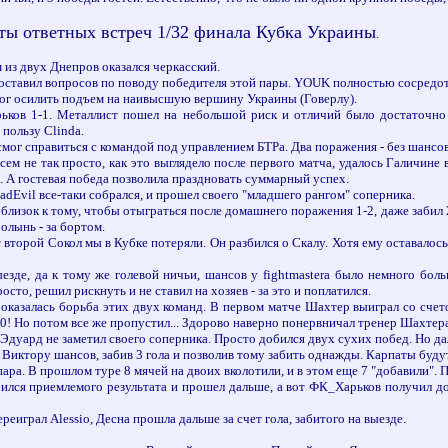
ты ответных встреч 1/32 финала Кубка Украины
.
из двух Днепров оказался черкасский.
 оставил вопросов по поводу победителя этой пары. YOUK полностью сосредо
мог осилить подъем на наивысшую вершину Украины (Говерлу).
ьков 1-1. Металлист пошел на небольшой риск и отличий было достаточно д
пользу Clinda.
е смог справиться с командой под управлением БТРа. Два поражения - без шансов
ем не так просто, как это выглядело после первого матча, удалось Галичине
 А гостевая победа позволила праздновать суммарный успех.
dEvil все-таки собрался, и прошел своего "младшего рангом" соперника.
близок к тому, чтобы отыграться после домашнего поражения 1-2, даже забил
олынь - за бортом.
второй Сокол мы в Кубке потеряли. Он разбился о Скалу. Хотя ему оставалось з
ыезде, да к тому же голевой ничьи, шансов у fightmastera было немного бо
сто, решил рискнуть и не ставил на хозяев - за это и поплатился.
оказалась борьба этих двух команд. В первом матче Шахтер выиграл со счето
-0! Но потом все же пропустил... Здорово наверно понервничал тренер Шахтера
дуард не заметил своего соперника. Просто добился двух сухих побед. Но д
 Виктору шансов, забив 3 гола и позволив тому забить однажды. Карпаты буду
 пара. В прошлом туре 8 мячей на двоих вколотили, и в этом еще 7 "добавили".
ился приемлемого результата и прошел дальше, а вот ФК_Харьков получил до
реиграл Alessio, Десна прошла дальше за счет гола, забитого на выезде.