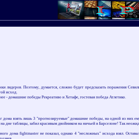
ки лидеров. Поэтому, думается, сложно будет предсказать поражения Севиль
ой исход.
нее - домашние победы Рекреативо и Хетафе, гостевая победа Атлетико.
 дома взять лишь 3 "прогнозируемые" домашние победы, на одной из них ему 
ь на дне таблицы, забил красивым двойником на ничьей в Барселоне! Так нео
нного дома fightmaster не показал, однако 4 "несложных" исхода взял. Оста
хозяев.