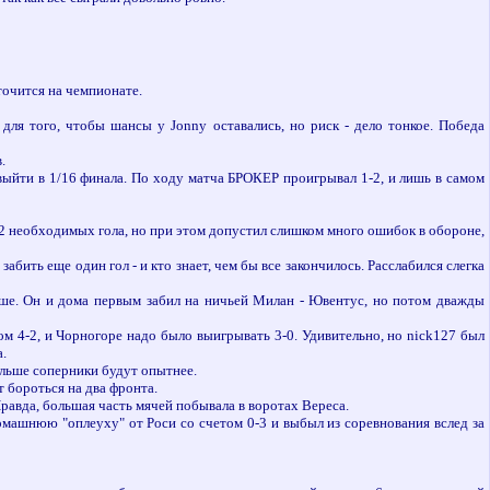
точится на чемпионате.
ля того, чтобы шансы у Jonny оставались, но риск - дело тонкое. Победа
.
 выйти в 1/16 финала. По ходу матча БРОКЕР проигрывал 1-2, и лишь в самом
 2 необходимых гола, но при этом допустил слишком много ошибок в обороне,
абить еще один гол - и кто знает, чем бы все закончилось. Расслабился слегка
льше. Он и дома первым забил на ничьей Милан - Ювентус, но потом дважды
м 4-2, и Чорногоре надо было выигрывать 3-0. Удивительно, но nick127 был
.
альше соперники будут опытнее.
т бороться на два фронта.
 Правда, большая часть мячей побывала в воротах Вереса.
машнюю "оплеуху" от Роси со счетом 0-3 и выбыл из соревнования вслед за