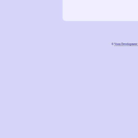
©
Voon Development