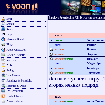
Barclays Premiership XP. 16 тур (продолжени
Enter
Search
Rules
Help
Челси
Message Board
-
ничья
Астон Вилла
Blogs
-
гости
Рединг
хозяева
Болтон
Public Guestbook
хозяева
Эвертон
News & Reports
хозяева
/
ничья
Ньюкасл
Interviews
-
гости
Миддлсбро
Polls
-
хозяева
Блэкберн
Rating
хозяева
/
ничья
Тоттенхэм
Live Results
Десна вступает в игру. 
Standings & Schedules
вторая неявка подряд.
Statistics & Odds
TV Broadcasts
Football News
Томь
Photo Galleries
-
хозяева
/
ничья
Астон Вилла