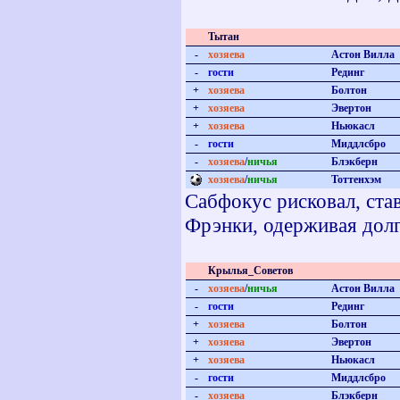
Тытан
-
хозяева
Астон Вилла
-
гости
Рединг
+
хозяева
Болтон
+
хозяева
Эвертон
+
хозяева
Ньюкасл
-
гости
Миддлсбро
-
хозяева
/
ничья
Блэкберн
хозяева
/
ничья
Тоттенхэм
Сабфокус рисковал, став
Фрэнки, одерживая долг
Крылья_Советов
-
хозяева
/
ничья
Астон Вилла
-
гости
Рединг
+
хозяева
Болтон
+
хозяева
Эвертон
+
хозяева
Ньюкасл
-
гости
Миддлсбро
-
хозяева
Блэкберн