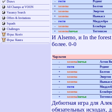
-
гости
Рединг
Draws
+
хозяева
Болтон
All Champs at VOON
+
хозяева
Эвертон
Vacancy Search
+
хозяева
Ньюкасл
Offers & Invitations
-
гости
Миддлсбро
Squads
-
хозяева
Блэкберн
Challenges
+
хозяева
/
ничья
Тоттенхэм
Игры: Козёл
И Alsemo, и In the fore
Игры: Кинга
более. 0-0
Чарльтон
-
хозяева
/
ничья
Астон В
-
гости
Рединг
+
хозяева
Болтон
+
хозяева
Эвертон
+
хозяева
Ньюкасл
-
гости
Миддлсб
-
хозяева
Блэкбер
+
хозяева
/
ничья
Тоттенх
Дебютная игра для Алек
обязательных исходах, д