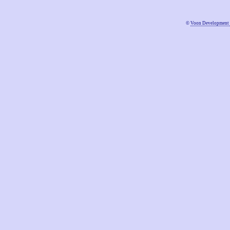
©
Voon Development