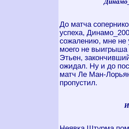
Динамо_
До матча соперников
успеха, Динамо_200
сожалению, мне не 
моего не выигрыша 
Этьен, закончивший
ожидал. Ну и до по
матч Ле Ман-Лорьян,
пропустил.
И
Неявка Штурма помо