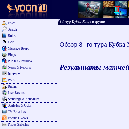
8-й тур Кубка Мира в группе
Enter
Search
Rules
Help
Обзор 8- го тура Кубка
Message Board
Blogs
Public Guestbook
Результаты матчей 
News & Reports
Interviews
Polls
Rating
Live Results
Standings & Schedules
Statistics & Odds
TV Broadcasts
Football News
Photo Galleries