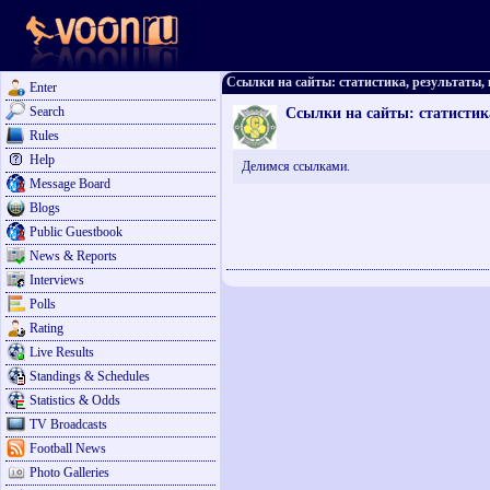
Ссылки на сайты: статистика, результаты, 
Enter
Search
Ссылки на сайты: статистик
Rules
Help
Делимся ссылками.
Message Board
Blogs
Public Guestbook
News & Reports
Interviews
Polls
Rating
Live Results
Standings & Schedules
Statistics & Odds
TV Broadcasts
Football News
Photo Galleries