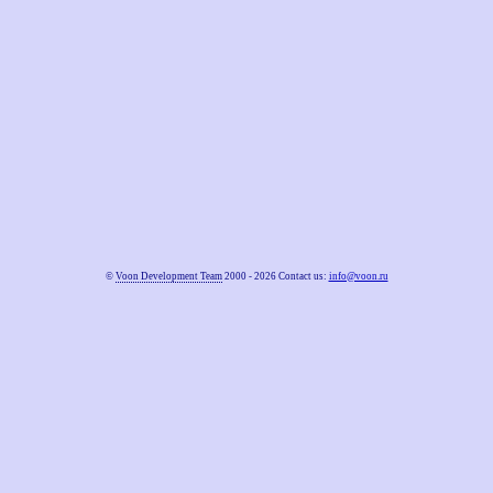
©
Voon Development Team
2000 - 2026 Contact us:
info@voon.ru