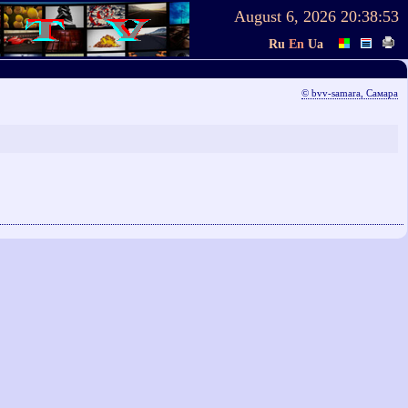
August 6, 2026
20:38:53
Ru
En
Ua
© bvv-samara, Самара