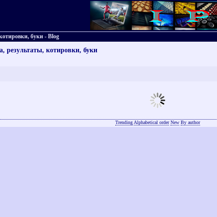
котировки, буки - Blog
а, результаты, котировки, буки
Trending
Alphabetical order
New
By author