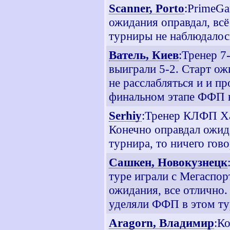
Scanner, Porto
:PrimeGa
ожидания оправдал, всё
турниры не наблюдалос
Ватель, Киев
:Тренер 7-
выиграли 5-2. Старт ож
не расслабляться и и пр
финальном этапе ФФП н
Serhiy
:Тренер КЛФП Ха
Конечно оправдал ожид
турнира, то ничего гово
Сашкен, Новокузнецк
туре играли с Мегаспор
ожидания, все отлично.
уделяли ФФП в этом ту
Aragorn, Владимир
:Ко