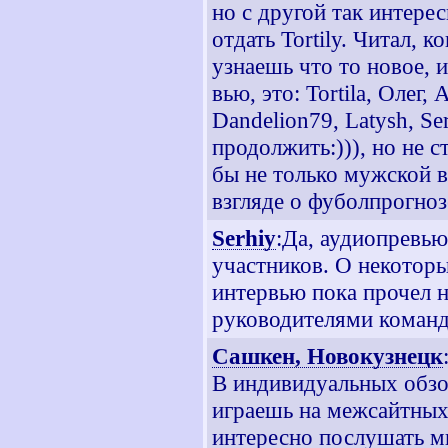
но с другой так интерес
отдать Tortilу. Читал, 
узнаешь что то новое, 
вью, это: Tortila, Олег,
Dandelion79, Latysh, Se
продолжить:))), но не 
бы не только мужской в
взгляде о фуболпрогноз
Serhiy
:Да, аудиопревью
участников. О некотор
интервью пока прочел н
руководителями команд
Сашкен, Новокузнецк
В индивидуальных обзор
играешь на межсайтных 
интересно послушать мн