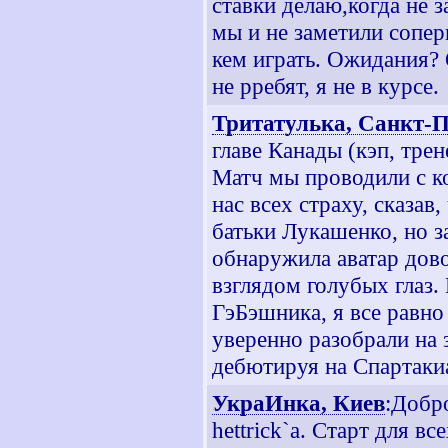
ставки делаю,когда не з
мы и не заметили сопер
кем играть. Ожидания?
не рребят, я не в курсе.
Тритатулька, Санкт-П
главе Канады (кэп, трен
Матч мы проводили с ко
нас всех страху, сказав
батьки Лукашенко, но з
обнаружила аватар дов
взглядом голубых глаз. 
ГэБэшника, я все равно
уверенно разобрали на з
дебютируя на Спартакиа
УкраИнка, Киев
:Добр
hettrick`а. Старт для в