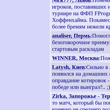
Nick777, Львов
:Понемн
игроков, поставивших н
турнире на ФФП FProgn
Хоффенхайма. Покамест 
более бремям нежели к
analiser, Пермь
:Помогл
безоговорочное преиму
стартовым раскладам
WINNER, Москва
:Пож
Latysh, Киев
:Сильно в
появился на домашних 
оправдание котировок -
победе или выиграл?.. ;
Zirka, Запорожье - Те
то матч, который бы по
конечно не среднего род