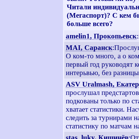
Читали индивидуальны
(Мегаспорт)? С кем б
больше всего?
amelin1, Прокопьевск
MAI, Саранск
:Прослуш
О ком-то много, а о ко
первый год руководят 
интерьвью, без разниц
ASV Uralmash, Екате
прослушал предстартов
подкованы только по с
хватает статистики. Нас
следить за турнирами н
статистику по матчам н
stas_luky, Кишинёв
:От