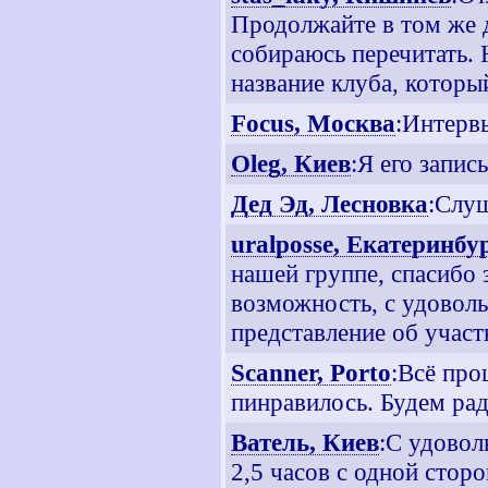
Продолжайте в том же 
собираюсь перечитать. 
название клуба, котор
Focus, Москва
:Интерв
Oleg, Киев
:Я его записы
Дед Эд, Лесновка
:Слуш
uralposse, Екатеринбу
нашей группе, спасибо 
возможность, с удоволь
представление об участ
Scanner, Porto
:Всё про
пинравилось. Будем ра
Ватель, Киев
:С удовол
2,5 часов с одной сторо