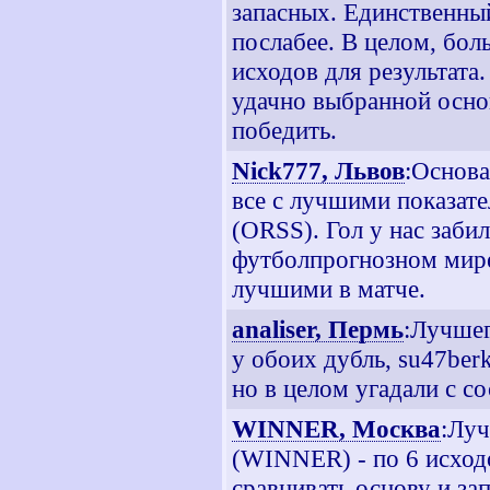
запасных. Единственный
послабее. В целом, бол
исходов для результата
удачно выбранной основ
победить.
Nick777, Львов
:Основа
все с лучшими показате
(ORSS). Гол у нас заби
футболпрогнозном мире 
лучшими в матче.
analiser, Пермь
:Лучшег
у обоих дубль, su47ber
но в целом угадали с с
WINNER, Москва
:Луч
(WINNER) - по 6 исходо
сравнивать основу и зап