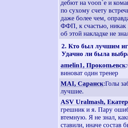
дебют на voon`e и кома
по сухому счету встреч
даже более чем, оправ
ФФП, к счастью, никак 
об этой накладке не зна
2. Кто был лучшим и
Удачно ли была выбр
amelin1, Прокопьевск
виноват один тренер
MAI, Саранск
:Голы за
лучшие.
ASV Uralmash, Екате
грешник и я. Пару ошиб
втемную. Я не знал, ка
ставили, иначе состав 