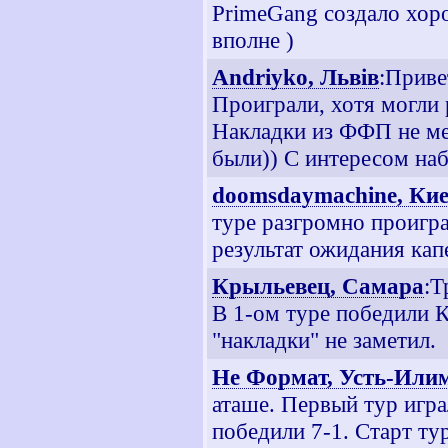
PrimeGang создало хор
вполне )
Andriyko, Львiв
:Привет
Проиграли, хотя могли 
Накладки из ФФП не меш
были)) С интересом на
doomsdaymachine, Ки
туре разгромно проигра
результат ожидания кап
Крыльевец, Самара
:Т
В 1-ом туре победили 
"накладки" не заметил.
Не Формат, Усть-Или
аташе. Первый тур игра
победили 7-1. Старт т