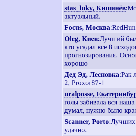
stas_luky, Кишинёв
:Мо
актуальный.
Focus, Москва
:RedHunt
Oleg, Киев
:Лучший был 
кто угадал все 8 исход
прогнозирования. Осно
хорошо
Дед Эд, Лесновка
:Рак 
2, Proxor87-1
uralposse, Екатеринбу
голы забивала вся наша
думал, нужно было кра
Scanner, Porto
:Лучших 
удачно.