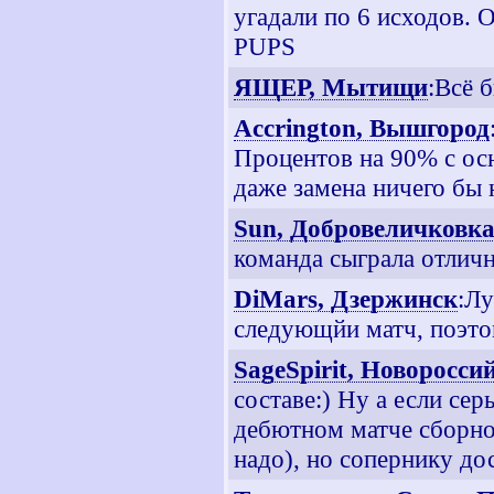
угадали по 6 исходов. 
PUPS
ЯЩЕР, Мытищи
:Всё 
Accrington, Вышгород
Процентов на 90% с осн
даже замена ничего бы 
Sun, Добровеличковк
команда сыграла отличн
DiMars, Дзержинск
:Лу
следующйи матч, поэто
SageSpirit, Новоросси
составе:) Ну а если сер
дебютном матче сборной
надо), но сопернику до