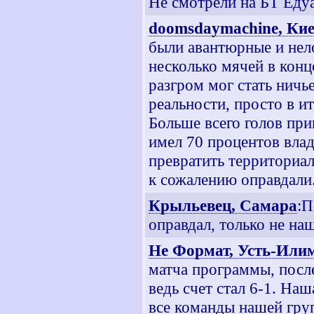
Не смотрели на БТ Еду
doomsdaymachine, Ки
были авантюрные и нел
несколько мячей в конц
разгром мог стать ничь
реальности, просто в и
Больше всего голов при
имел 70 процентов влад
превратить территориа
к сожалению оправдали
Крыльевец, Самара
:П
оправдал, только не на
Не Формат, Усть-Или
матча программы, после
ведь счет стал 6-1. Наш
все команды нашей гру