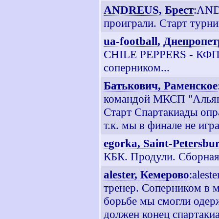
ANDREUS, Брест
:AND
проиграли. Старт турнир
ua-football, Днепропе
CHILE PEPPERS - КФП 
соперником...
Батькович, Раменское
командой МКСП "Альянс
Старт Спартакиады опр
т.к. мы в финале не игр
egorka, Saint-Petersbu
КБК. Продули. Сборная 
alester, Кемерово
:ales
тренер. Соперником в 
борьбе мы смогли одерж
должен конец спартакиа