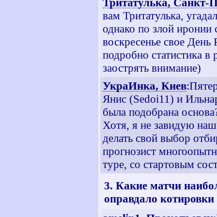
Тритатулька, Санкт-П
вам Тритатулька, угада
однако по злой иронии 
воскресенье свое День Р
подробно статистика в 
заострять внимание)
УкраИнка, Киев
:Пяте
Янис (Sedoi11) и Ильнар
была подобрана основа?
Хотя, я не завидую на
делать свой выбор отбир
прогнозист многоопытны
туре, со стартовым сост
3. Какие матчи наибо
оправдало котировки