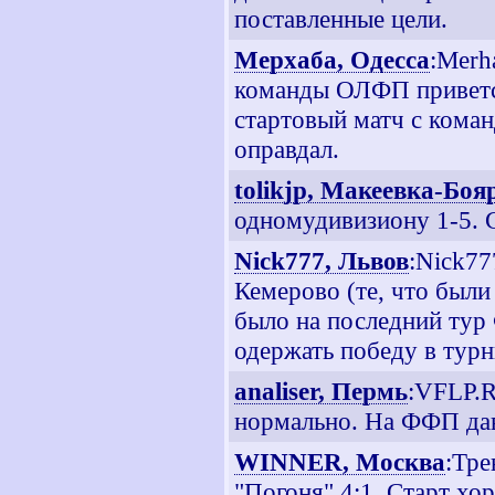
поставленные цели.
Мерхаба, Одесса
:Merh
команды ОЛФП приветств
стартовый матч с кома
оправдал.
tolikjp, Макеевка-Боя
одномудивизиону 1-5. С
Nick777, Львов
:Nick77
Кемерово (те, что были
было на последний тур 
одержать победу в турн
analiser, Пермь
:VFLP.R
нормально. На ФФП дав
WINNER, Москва
:Тре
"Погоня" 4:1. Старт х