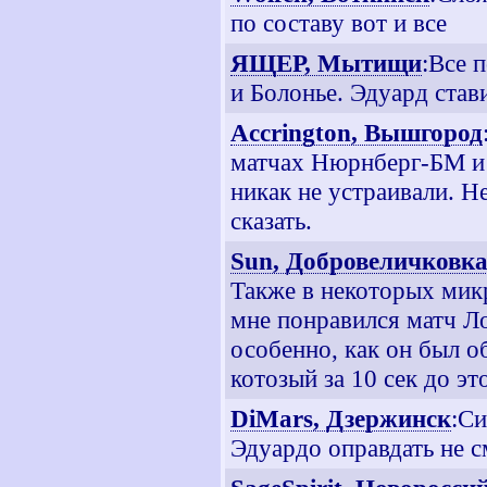
по составу вот и все
ЯЩЕР, Мытищи
:Все 
и Болонье. Эдуард став
Accrington, Вышгород
матчах Нюрнберг-БМ и 
никак не устраивали. Н
сказать.
Sun, Добровеличковк
Также в некоторых мик
мне понравился матч Ло
особенно, как он был о
котозый за 10 сек до эт
DiMars, Дзержинск
:Си
Эдуардо оправдать не с