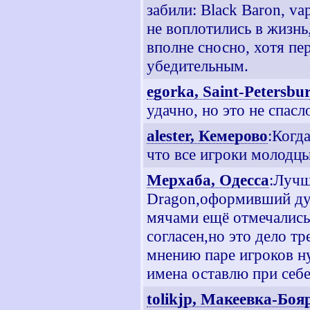
забили: Black Baron, va
не воплотились в жизнь
вполне сносно, хотя пе
убедительным.
egorka, Saint-Petersbu
удачно, но это не спасл
alester, Кемерово
:Когд
что все игроки молодцы
Мерхаба, Одесса
:Лучш
Dragon,оформивший дуб
мячами ещё отмечались
согласен,но это дело т
мнению паре игроков н
имена оставлю при себе
tolikjp, Макеевка-Боя