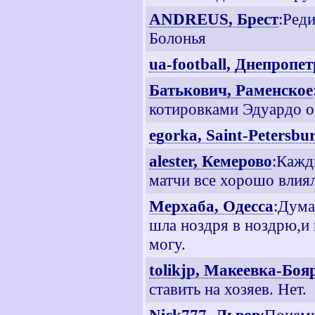
ANDREUS, Брест
:Ред
Болонья
ua-football, Днепропе
Батькович, Раменское
котировками Эдуардо ос
egorka, Saint-Petersbu
alester, Кемерово
:Кажд
матчи все хорошо влиял
Мерхаба, Одесса
:Дума
шла ноздря в ноздрю,и 
могу.
tolikjp, Макеевка-Боя
ставить на хозяев. Нет.