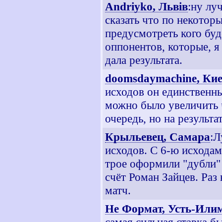
Andriyko, Львiв
:ну лу
сказать что по некотор
предусмотреть кого буд
оппонентов, которые, я 
дала результата.
doomsdaymachine, Ки
исходов он единственны
можно было увеличить 
очередь, но на результа
Крыльевец, Самара
:Л
исходов. С 6-ю исхода
трое оформили "дубли" 
счёт Роман Зайцев. Раз
матч.
Не Формат, Усть-Или