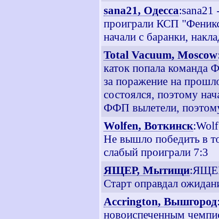
sana21, Одесса
:sana21
проиграли КСП "Феникс
начали с баранки, накла
Total Vacuum, Moscow
каток попала команда Ф
за поражение на прошло
состоялся, поэтому на
ФФП вылетели, поэтому
Wolfen, Воткинск
:Wol
Не вышло победить в то
слабый проиграли 7:3
ЯЩЕР, Мытищи
:ЯЩЕР
Старт оправдал ожидани
Accrington, Вышгород
новоиспеченным чемп