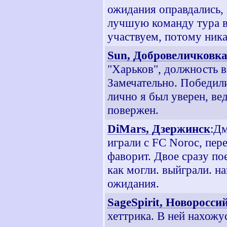
ожидания оправдались, 
лучшую команду тура в
участвуем, потому ника
Sun, Добровеличковк
"Харьков", должность в 
Замечательно. Победили
лично я был уверен, ве
повержен.
DiMars, Дзержинск
:Дм
играли с FC Noroc, пере
фаворит. Двое сразу по
как могли. выйграли. н
ожидания.
SageSpirit, Новоросси
хеттрика. В ней нахожу