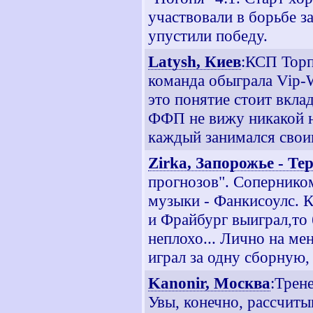
участвовали в борьбе з
упустили победу.
Latysh, Киев
:КСП Торп
команда обыграла Vip-W
это понятие стоит вкла
ФФП не вижу никакой на
каждый занимался своим
Zirka, Запорожье - Те
прогнозов". Соперником
музыки - Фанкисоулс. К
и Фрайбург выиграл,то б
неплохо... Лично на ме
играл за одну сборную, 
Kanonir, Москва
:Трен
Увы, конечно, рассчитыв