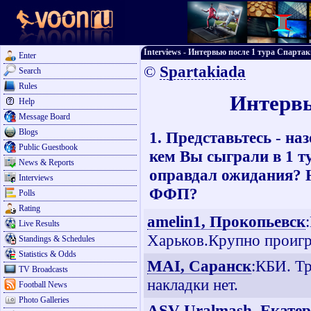
Interviews - Интервью после 1 тура Спарта
Enter
©
Spartakiada
Search
Rules
Интервь
Help
Message Board
Blogs
1. Представьтесь - на
Public Guestbook
кем Вы сыграли в 1 т
News & Reports
оправдал ожидания? 
Interviews
ФФП?
Polls
Rating
amelin1, Прокопьевск
Live Results
Харьков.Крупно проигр
Standings & Schedules
Statistics & Odds
MAI, Саранск
:КБИ. Т
TV Broadcasts
накладки нет.
Football News
Photo Galleries
ASV Uralmash, Екате