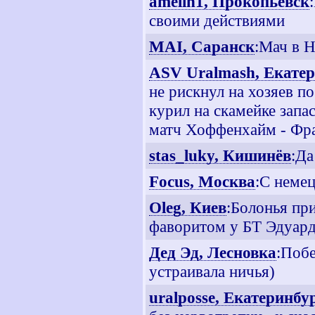
amelin1, Прокопьевск
своими действиями
MAI, Саранск
:Мач в Н
ASV Uralmash, Екате
не рискнул на хозяев по
курил на скамейке запа
матч Хоффенхайм - Фра
stas_luky, Кишинёв
:Да
Focus, Москва
:С неме
Oleg, Киев
:Болонья пр
фаворитом у БТ Эдуард
Дед Эд, Лесновка
:Побе
устраивала ничья)
uralposse, Екатеринбу