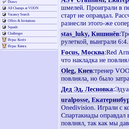
Draws
шмелей. Проиграли в п
All Champs at VOON
старт не оправдал. Расс
Vacancy Search
Offers & Invitations
разнесли этого-же сопе
Squads
stas_luky, Кишинёв
:Тр
Challenges
Игры: Козёл
рулеткой, выиграли 6:4
Игры: Кинга
Focus, Москва
:Red Ar
что накладка не повлия
Oleg, Киев
:тренер VOO
повлияла, но было затр
Дед Эд, Лесновка
:Эдуа
uralposse, Екатеринбу
Onedivision. Играли с 
Спартакиады оправдал 
повлиял, так как мы да