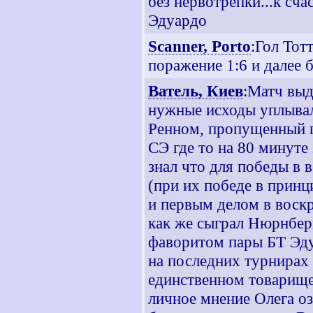
без нервотрепки...к сч
Эдуардо
Scanner, Porto
:Гол Тот
поражение 1:6 и далее 
Ватель, Киев
:Матч выд
нужные исходы уплывали
Ренном, пропущенный г
СЭ где то на 80 минуте
знал что для победы в
(при их победе в принц
и первым делом в воск
как же сыграл Нюрнберг
фаворитом пары БТ Эду
на последних турнирах
единственном товарище
личное мнение Олега оз