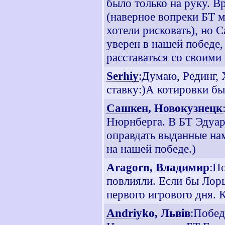
было только на руку. Вр
(наверное вопреки БТ м
хотели рисковать), но 
уверен в нашей победе, 
расставаться со своими
Serhiy
:Думаю, Рединг,
ставку:)А котировки бы
Сашкен, Новокузнецк
Нюрнберга. В БТ Эдуар
оправдать выданные на
на нашей победе.)
Aragorn, Владимир
:П
повлияли. Если бы Лорь
первого игрового дня. 
Andriyko, Львiв
:Побед