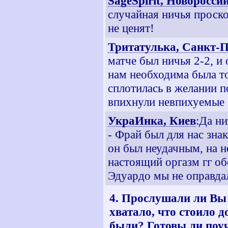
SageSpirit, Новоросси
случайная ничья проско
не ценят!
Тритатулька, Санкт-П
матче был ничья 2-2, и
нам необходима была то
сплотилась в желании п
впихнули невпихуемые 
УкраИнка, Киев
:Да н
- Фрай был для нас зна
он был неудачным, на н
настоящий оргазм гг об
Эдуардо мы не оправдал
4. Прослушали ли Вы 
хватало, что стоило 
были? Готовы ли поуч