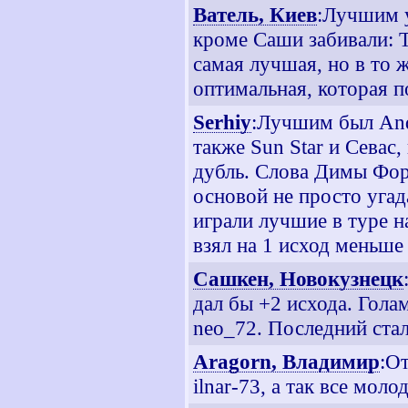
Ватель, Киев
:Лучшим у
кроме Саши забивали: To
самая лучшая, но в то 
оптимальная, которая п
Serhiy
:Лучшим был And
также Sun Star и Севас,
дубль. Слова Димы Форе
основой не просто угада
играли лучшие в туре 
взял на 1 исход меньше
Сашкен, Новокузнецк
дал бы +2 исхода. Голам
neo_72. Последний стал
Aragorn, Владимир
:О
ilnar-73, а так все моло