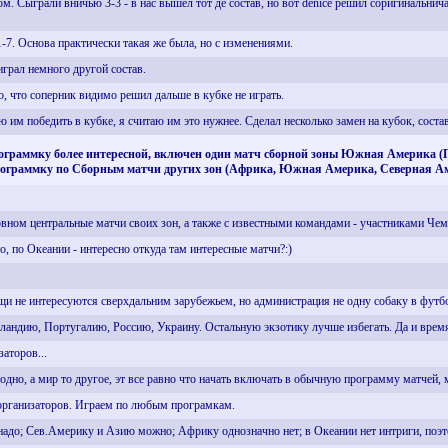
ом. Сыграли вничью 3-3 - в нас вышел тот де состав, но вот denice решил соригинальнич
1-7. Основа практически такая же была, но с изменениями.
играл немного другой состав.
о, что соперник видимо решил дальше в кубке не играть.
 им победить в кубке, я считаю им это нужнее. Сделал несколько замен на кубок, сост
ь программку более интересной, включен один матч сборной зоны Южная Америка (
программку по Сборным матчи других зон (Африка, Южная Америка, Северная А
овном центральные матчи своих зон, а также с известными командами - участниками Че
 по Океании - интересно откуда там интересные матчи?:)
щи не интересуются сверхдальним зарубежьем, но администрация не одну собаку в футбо
лландию, Португалию, Россию, Украину. Остальную экзотику лучше избегать. Да и время
аторов...
то одно, а мир то другое, эт все равно что начать включать в обычную программу матчей,
организаторов. Играем по любым програмкам.
адо; Сев.Америку и Азию можно; Африку однозначно нет; в Океании нет интриги, поэт