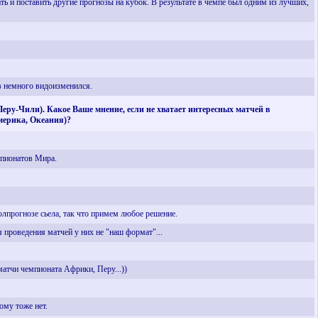
ать и поставить другие прогнозы на кубок. В результате в чемпе был одним из лучших,
ав немного видоизменился.
Перу-Чили). Какое Ваше мнение, если не хватает интересных матчей в
мерика, Океания)?
мпионатов Мира.
лпрогнозе сьела, так что примем любое решение.
 проведения матчей у них не "наш формат"...
 матчи чемпионата Африки, Перу...))
ому тоже нет.