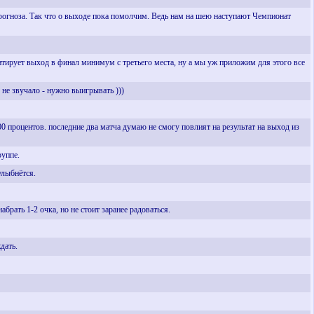
прогноза. Так что о выходе пока помолчим. Ведь нам на шею наступают Чемпионат
антирует выход в финал минимум с третьего места, ну а мы уж приложим для этого все
 не звучало - нужно выигрывать )))
00 процентов. последние два матча думаю не смогу повлият на результат на выход из
руппе.
улыбнётся.
ать 1-2 очка, но не стоит заранее радоваться.
дать.