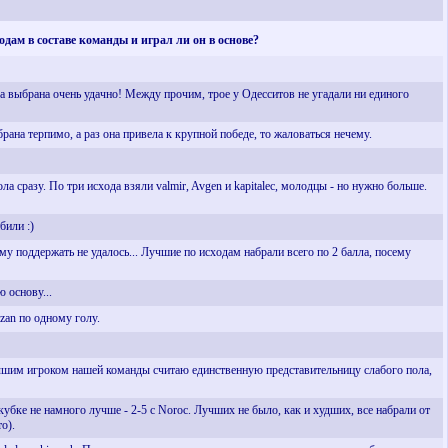
дам в составе команды и играл ли он в основе?
ла выбрана очень удачно! Между прочим, трое у Одесситов не угадали ни единого
брана терпимо, а раз она привела к крупной победе, то жаловаться нечему.
ла сразу. По три исхода взяли valmir, Avgen и kapitalec, молодцы - но нужно больше.
били :)
ому поддержать не удалось... Лучшие по исходам набрали всего по 2 балла, посему
 основу...
zan по одному голу.
 Лучшим игроком нашей команды считаю единственную представительницу слабого пола,
 кубке не намного лучше - 2-5 с Noroc. Лучших не было, как и худших, все набрали от
о).