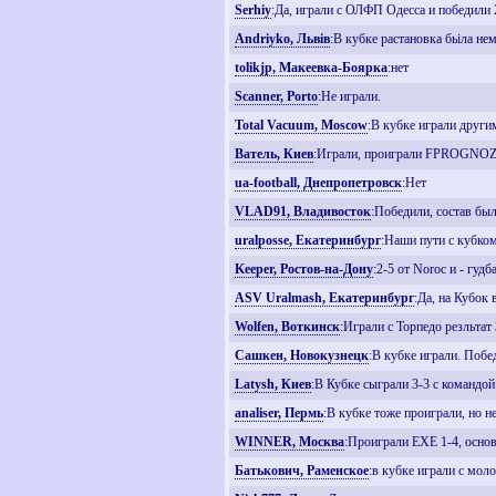
Serhiy
:Да, играли с ОЛФП Одесса и победили 
Andriyko, Львiв
:В кубке растановка бьіла не
tolikjp, Макеевка-Боярка
:нет
Scanner, Porto
:Не играли.
Total Vacuum, Moscow
:В кубке играли другим
Ватель, Киев
:Играли, проиграли FPROGNOZ.C
ua-football, Днепропетровск
:Нет
VLAD91, Владивосток
:Победили, состав бы
uralposse, Екатеринбург
:Наши пути с кубком
Keeper, Ростов-на-Дону
:2-5 от Noroc и - гуд
ASV Uralmash, Екатеринбург
:Да, на Кубок
Wolfen, Воткинск
:Играли с Торпедо резльтат 
Сашкен, Новокузнецк
:В кубке играли. Побе
Latysh, Киев
:В Кубке сыграли 3-3 с командо
analiser, Пермь
:В кубке тоже проиграли, но не
WINNER, Москва
:Проиграли EXE 1-4, основ
Батькович, Раменское
:в кубке играли с мол