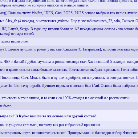
остой, и сыграли все довольно вяло. Много нежданчиков было. Голы забили Грешник, Mvla
выбрана неудачно, но соперник ошибся не меньше нашего.
вал))) Голы на счету: Wolfen, JDEN, Givi, POPS, PUPS основа выбрана как нельзя лучше.
л Alex_fb (4 исхода), он отметился дублем. Еще у нас забивали neo_72, salo, Сашкен. О
, ЯД, Latysh, Sergo. В туре, где игроки брали по 1-2 исхода удачная основа - это основ
ика ещё от пары мячей.
тались на лавочке.
eyvf. Самым лучшим игроком у нас стал Снежана (С.Татаринцев), который оказался един
ь: ЧБР и darsal17 дубль. лучшим игроком команды стал Xavi взявший 5 исходов. наводи
е и в целом основа взяла больше запасных. Тоесть состав выбран нормально. Голы забивал
, Поклонница, Сыч. Можно было и лучше подобрать, но получилось на этот раз вот так. Ir
a_anavrin, falc, icerty и grafit. Лучшим игроком в составе был fAni. Основа была выбран
это свести матч в ничью, и то если я со 100% отгадал и с основой и с расстановкой.
не было.
 сыграли? В Кубке вышла та же основа или другой состав?
в не увидели этот матч, поэтому как раз собралось 8 прогнозов.
ментировать и чуть не поплатились за это! Проигрывали, но благодаря победе Фиорентин