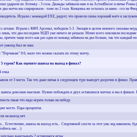
шо ударили по Атлеику - 3 гола. Дважды забивали нам и на АстонВилле и ничье Ромы (
 два матча мы спарировали - тоже по 2 гола. Концовка же осталась за нами - гол на Фи
ководитель. Играли с командой EXE, радует, что провели снова хороший матч и заслуже
есс-атташе. Играли с КФП Арсенал, победили 5-3. Эмоции в целом немного смазаны неу
ю лишь, что два последних МДП уже ничего не решали. Менее всего повлияли последние 
лы, причем чаще всего как раз одна из команд забивала на два больше, так что каждый п
от уикенд был не наш.
"Перчикам" 0:6, мало что можно сказать по этому матчу..
 5 туров? Как оцените шансы на выход в финал?
4 очка
ывом от 3 места. Так что даже ничья в следующем туре выведет досрочно в финал. Прав
 - шансы довольно высокие. Нужно побеждать в двух оставшихся матчах и мы в финале. В
тность такая что надо играть только на победу.
нее место. Пара процентов.
ов на выход нет.
... Естественно, шансы на выход есть... Спортивной злости за этот уик-энд накопили, бу
йтесь нас...:)
бязательно выигрывать 2 оставшиеся игры.