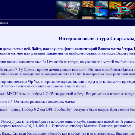
киады
Интервью после 5 тура Спартаки
 и должность в ней. Дайте, пожалуйста, флеш-комментарий Вашего матча 5 тура. К
едним матчам или раньше? Какие матчи наиболее повлияли на исход Вашего ма
ции только положительные. За Live особо не следил, но уже после 4 матчей мы были зам
ыиграли 7-1 у Одессы, причем доминировали весь матч. Но, зная способность Одессы в
сибо Баскам за победу, после которой мы уже в 17 МСК воскресенья выиграли свой мат
против команды Vip-Wap:с первых же мдп мы вышли вперед и до конца матча приемущест
 Атлетик - Валенсия склонили чашу весов в нашу пользу.
ли с МКСП Альянс, победа 1-7. ОЧень рад етой победе. Все решалось в начале и середин
оне 3:4. Опять все решилось в последних матчах.
он - тренер. Победа 6-2 над СФП Football.by - отступать было некуда. Программка был
 Noroc(у) уже в четвёртый раз за историю нашего клуба, статистика невесёлая. A решило
х сыграли вничью - 0:0, 1:1, 0:0, 1:1. Испанские непобеды Малаги и Валенсии решили всё.
 Вася... Сыграли беспомощно и беззубо как в кубке, так и на спартакиаде... Видимо, ра