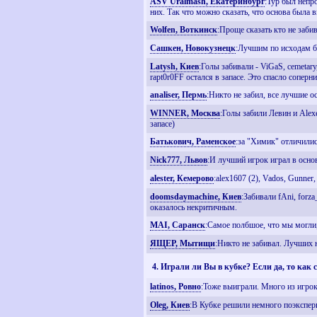
ASV Uralmash, Екатеринбург
:Тур был непр
них. Так что можно сказать, что основа была 
Wolfen, Воткинск
:Проще сказать кто не заби
Сашкен, Новокузнецк
:Лучшим по исходам бы
Latysh, Киев
:Голы забивали - ViGaS, cemetary
rapt0r0FF остался в запасе. Это спасло соперн
analiser, Пермь
:Никто не забил, все лучшие ос
WINNER, Москва
:Голы забили Левин и Alex
запасе)
Батькович, Раменское
:за "Химик" отличилис
Nick777, Львов
:И лучший игрок играл в основ
alester, Кемерово
:alex1607 (2), Vados, Gunner
doomsdaymachine, Киев
:Забивали fAni, forz
оказалось некритичным.
MAI, Саранск
:Самое полбшое, что мы могли, 
ЯЩЕР, Мытищи
:Никто не забивал. Лучших 
4. Играли ли Вы в кубке? Если да, то как
latinos, Ровно
:Тоже выиграли. Много из игроко
Oleg, Киев
:В Кубке решили немного поэкспери