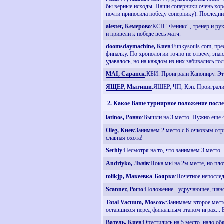
бы верные исходы. Наши соперники очень хоро
почти приносила победу сопернику). Последние
alester, Кемерово
:КСП "Феникс", тренер и ру
и привели к победе весь матч.
doomsdaymachine, Киев
:Funkysouls.com, пр
финалку. По хронологии точно не отвечу, зна
удавалось, но на каждом из них забивались го
MAI, Саранск
:КБИ. Проиграли Канониру. Эт
ЯЩЕР, Мытищи
:ЯЩЕР, ЧП, Кэп. Проиграли 
2. Какое Ваше турнирное положение после
latinos, Ровно
:Вышли на 3 место. Нужно еще 
Oleg, Киев
:Занимаем 2 место с 6-очковым отр
славная охота!
Serhiy
:Несмотря на то, что занимаем 3 место
Andriyko, Львiв
:Пока мьі на 2м месте, но пло
tolikjp, Макеевка-Боярка
:Почетное непослед
Scanner, Porto
:Положение - удручающее, шанс
Total Vacuum, Moscow
:Занимаем второе место
оставшихся перед финальным этапом играх... Бо
Ватель, Киев
:Опустились на 5 место, надо о