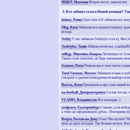
ЯЩЕР, Мытищи
:Второе место, шансов нет.
3. Кто забивал голы в Вашей команде? Уд
latinos, Ровно
:При счете 6-0 забивали все кому
Oleg, Киев
:Забивали все игроки (семеро), кр
исхода.
Serhiy
:У нас забивали Serhiy(то есть я), Фил,
Andriyko, Львiв
:ЗАбили почти все, а tardem9
tolikjp, Макеевка-Боярка
:Легионеры из Алче
Также стоит отметить, не буду показывать пал
Scanner, Porto
:Решили мы в этом матче съэкон
Total Vacuum, Moscow
:Забивали только в куб
говорить о удачности/неудачности выбора осно
Ватель, Киев
:Проиграли и про голы нашей ко
ua-football, Днепропетровск
:Состав тот-же,
VLAD91, Владивосток
:Все молодцы :)
uralposse, Екатеринбург
:Считаю, если побед
к тому же оформившую дубль - Нектаринку))
Keeper, Ростов-на-Дону
:Голы? Вы шутите? Мы 
нуля до двух исходов. Так больше нельзя. Кэп