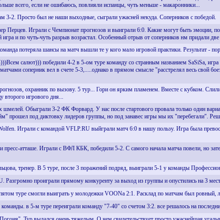
ольше всего, если не ошибаюсь, повлияли испанцы, чуть меньше - макаронники...
м 3-2. Просто был не наши выходные, сыграли ужасней некуда. Соперников с победой.
ренер Перцев. Играли с Чемпионат прогнозов и выиграли 6:0. Какие могут быть эмоции, 
вой игра и по чуть-чуть разрыв возрастал. Особенный отрыв от соперников нм придали две
оманда потеряла шансы на матч вышли те у кого мало игровой практики. Результат - по
n)))Всем салют))) победили 4-2 в 5-ом туре команду со странным названием SaSiSa, игра
матчами соперник вел в счете 5-3,.....однако в прямом смысле "расстрелял весь свой бое
рогнозов, охранник по вызову. 5 тур... Гори он ярким пламенем. Вместе с кубком. Сли
у второго игрового дня...
х шмелей. Обыграли 3-2 ФК Форвард. У нас после стартового провала только один вариа
йм" прошел под диктовку лидеров группы, но под занавес игры мы их "перебегали". Ре
Wolfen. Играли с командой VFLP.RU выйграли матч 6:0 в нашу пользу. Игра была превос
р и пресс-атташе. Играли с ВФЛ КБК, победили 5-2. С самого начала матча повели, но за
ьцова, тренер. В 5 туре, после 3 поражений подряд, выиграли 5-1 у команды Профессио
RU. Разгромно проиграли прямому конкуренту за выход из группы и опустились на 3 место
пятом туре смогли выиграть у молодежки VOONа 2:1. Расклад по матчам был ровный, ли
команды. в 5-м туре переиграли команду "7-40" со счетом 3:2. все решалось на послед
Погоня". Тур выдался очень тяжелым. О чем свидетельствует просто ужаснейшая угадыв