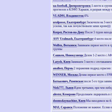
ua-football, Днепропетровск
:1-место в груп
прогнозов и КЛФП Харьков, и разрыв между н
VLAD91, Владивосток
:0%
uralposse, Екатеринбург
:Заскочили на 3-мес
усилия, так как почувствовали запах крови)))
Keeper, Ростов-на-Дону
:После 5 туров находи
ASV Uralmash, Екатеринбург
:4 место посл
Wolfen, Воткинск
:Занимаем первое место в г
группы
Сашкен, Новокузнецк
:Делем 1-2 место с АФ
Latysh, Киев
:Занимаем 5 место с отставанием
analiser, Пермь
:2 поражения подряд серьезно 
WINNER, Москва
:Делим первое место с FP
Батькович, Раменское
:после 5-го тура заним
Nick777, Львов
:Идем третьими, при чем побед
alester, Кемерово
:Продолжаем лидировать в г
doomsdaymachine, Киев
:Мы находимся на 4-
MAI, Саранск
:Положение не важное. Еслии о