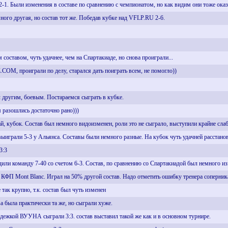
2-1. Были изменения в составе по сравнению с чемпионатом, но как видим они тоже ока
много другая, но состав тот же. Победав кубке над VFLP.RU 2-6.
 составом, чуть удачнее, чем на Спартакиаде, но снова проиграли...
OM, проиграли по делу, старался дать поиграть всем, не помогло))
л другим, боевым. Постараемся сыграть в кубке.
 разошлись достаточно рано)))
бай, кубок. Состав был немного видоизменен, роли это не сыграло, выступили крайне слаб
 выиграли 5-3 у Альянса. Составы были немного разные. На кубок чуть удачней расстано
3:3
дили команду 7-40 со счетом 6-3. Состав, по сравнению со Спартакиадой был немного изм
й КФП Mont Blanc. Играл на 50% другой состав. Надо отметить ошибку тренера соперник
 так крупно, т.к. состав был чуть изменен
а была практически та же, но сыграли хуже.
одежкой ВУУНА сыграли 3:3. состав выставил такой же как и в основном турнире.