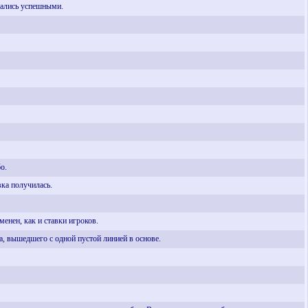
зались успешными.
о.
вка получилась.
енен, как и ставки игроков.
а, вышедшего с одной пустой линией в основе.