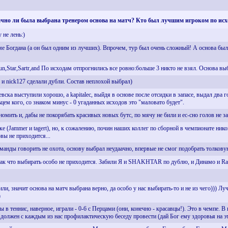
ачно ли была выбрана тренером основа на матч? Кто был лучшим игроком по исхо
 не лень:)
оме Богдана (а он был одним из лучших). Впрочем, тур был очень сложный! А основа бы
Sun,Star,Sartr,and По исходам отпрогнились все ровно:больше 3 никто не взял. Основа вы
1 и nick127 сделали дубли. Состав неплохой вьібрал)
вска выступили хорошо, а kapitalec, выйдя в основе после отсидки в запасе, выдал два го
ьцем кого, со знаком минус - 0 угаданных исходов это "маловато будет".
омить и, дабы не покорябать красивых новых бутс, по мячу не били и ес-сно голов не за
ке (Jammer и tagert), но, к сожалению, почин наших коллег по сборной в чемпионате ник
вы не приходится...
манды говорить не охота, основу выбрал неудаачно, впервые не смог подобрать толковую
 так что выбирать особо не приходится. Забили Я и SHAKHTAR по дублю, и Динамо и Ra
или, значит основа на матч выбрана верно, да особо у нас выбирать-то и не из чего)))
)
в теннис, наверное, играли - 0-6 с Перцами (они, конечно - красавцы!). Это в чемпе. В
 должен с каждым из нас профилактическую беседу провести (дай Бог ему здоровья на эт