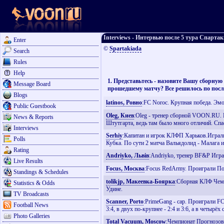
Interviews - Интервью после 5 тура Спарта
Enter
©
Spartakiada
Search
Rules
Help
1. Представьтесь - назовите Вашу сборную
Message Board
прошедшему матчу? Все решилось по посл
Blogs
latinos, Ровно
:FC Noroc. Крупная победа. Эмо
Public Guestbook
Oleg, Киев
:Oleg - тренер сборной VOON.RU. В
News & Reports
Штутгарта, ведь там было много отличий. Спа
Interviews
Serhiy
:Капитан и игрок КЛФП Харьков.Играли 
Polls
Кубка. По сути 2 матча Вальядолид - Малага и
Rating
Andriyko, Львiв
:Andriyko, тренер BF&P Игра
Live Results
Focus, Москва
:Focus RedArmy. Проиграли Пог
Standings & Schedules
tolikjp, Макеевка-Боярка
:Сборная КЛФ Чемпи
Statistics & Odds
Удине.
TV Broadcasts
Scanner, Porto
:PrimeGang - cap. Проиграли FC
Football News
3:4, в двух по-крупнее - 2:4 и 3:6, а в четырё
Photo Galleries
Total Vacuum, Moscow
:Чемпионат Прогнозов,