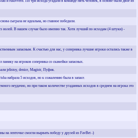
d и rukivverh. По три исхода угадали в команде пять человек, в основе были двое из
снова сыграла не идеальна, но главное победили.
а без нолей. В нашем случае было именно так. Хотя лучший по исходам (4 штуки) -
ственным запасным. К счастью для нас, у соперника лучшие игроки остались также в
л панику на игроков соперника со скамейки запасных.
и jelistoy, denice, Magistr, Пуфик.
isha набрала 5 исходов, но к сожалению была в запасе.
а немного неудачно, но при таком количестве угаданных исходов в среднем на игрока это
ы на ленточке смогли вырвать победу у друзей из FavBet -)