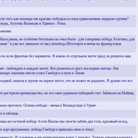
после того как команда так красиво победила и стала единоличным лидером группы?
 игры, Атлетик-Валенсия и Удинезе - Рома.
ражение.
 была равна, но особенно богатыми на очки были - для соперника победа Атлетика, для
запас" и уже все зависило от нас) непобеда Штутгарта и ничья во французском
ли по всем фронтам без вариантов. В каком-то отдельном матче вряд ли решился наш
нт - побеждать в каждом матче. Всё решилось в двух последних матчах. Нас
шающее значение имели успех Гамбурга и нули в Лионе.
ходной, вышли в группе на первое место, что не может не радовать. Я думаю что все
тем растеряли преимущество, но все-таки удержали победный счет. Забивали на Майнце,
налы прогноза. Основа победы - ничьи в Вальядолиде и Удине.
 в таблице...
шь на гостевой победе Астон Виллы мы смогли забить два гола, красивый исход.
них мдп программки. победа Гамбурга пришлась явно в тему)
аемость. В основном у нас примудрялись взять 1 прогноз. Тяжело давались казалось