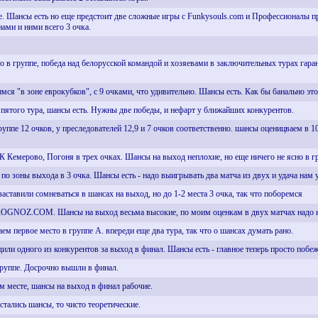
пе. Шансы есть но еще предстоит две сложные игры с Funkysouls.com и Профессионалы 
ами и ними всего 3 очка.
то в группе, победа над белорусской командой и хозяевами в заключительных турах гар
мся "в зоне еврокубков", с 9 очками, что удивительно. Шансы есть. Как бы банально это
е пятого тура, шансы есть. Нужны две победы, и нефарт у ближайших конкурентов.
руппе 12 очков, у преследователей 12,9 и 7 очков соответственно. шансы оценицваем в 1
К Кемерово, Погоня в трех очках. Шансы на выход неплохие, но еще ничего не ясно в г
 по зоны выхода в 3 очка. Шансы есть - надо выигрывать два матча из двух и удача нам 
заставили сомневаться в шансах на выход, но до 1-2 места 3 очка, так что поборемся
ROGNOZ.COM. Шансы на выход весьма высокие, по моим оценкам в двух матчах надо набр
аем первое место в группе А. впереди еще два тура, так что о шансах думать рано.
или одного из конкурентов за выход в финал. Шансы есть - главное теперь просто побеж
руппе. Досрочно вышли в финал.
м месте, шансы на выход в финал рабочие.
стались шансы, то чисто теоретические.