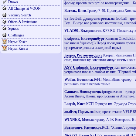
Draws
форму, просим вернуть за вознаграждение... Б
All Champs at VOON
Ватель, Киев
:Тренер 7-40. Проиграли Химика
Vacancy Search
ua-football, Днепропетровск
:ua-football - т
Offers & Invitations
Вау... В игре все решалось постепенно, с пер
Squads
VLAD91, Владивосток
:KFP.RU. Поскольку к
Challenges
uralposse, Екатеринбург
:Капитан Onedivisio
Игры: Козёл
нас ничья Удинезе))) Перед последними тремя 
суперматче решила исход всей игры)
Игры: Кинга
Keeper, Ростов-на-Дону
:Keeper, Чемпионат П
слив, потихоньку накопили минус шесть к конц
ASV Uralmash, Екатеринбург
:Кэп полосаты
устраивала ничья в любом из них. "Первый та
Wolfen, Воткинск
:КФП Mont Blanc, тренер - 
решилось еще в первом тайме.
Сашкен, Новокузнецк
:fprognoz.com - трене
Астон Вилле, Лионе, пропустили на Атлетике.
Latysh, Киев
:КСП Торпедо им. Эдуарда Стрел
analiser, Пермь
:analiser, пресс-атташе VFLP.
WINNER, Москва
:тренер АФК-Кемерово. В 
Батькович, Раменское
:КСП "Химик", тренер 
Nick777, Львов
:Nick777, руководитель АСП "