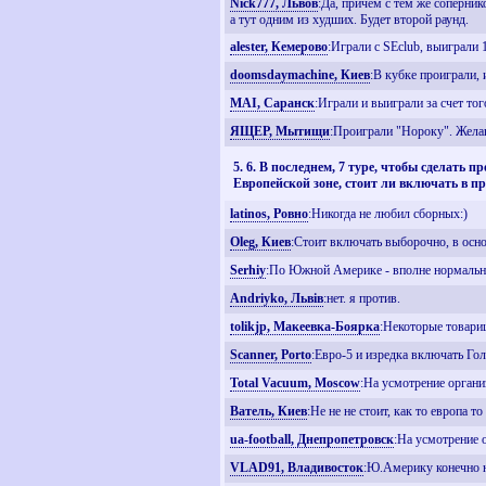
Nick777, Львов
:Да, причем с тем же соперник
а тут одним из худших. Будет второй раунд.
alester, Кемерово
:Играли с SEclub, выиграли 
doomsdaymachine, Киев
:В кубке проиграли, 
MAI, Саранск
:Играли и выиграли за счет тог
ЯЩЕР, Мытищи
:Проиграли "Нороку". Желаю
5. 6. В последнем, 7 туре, чтобы сделат
Европейской зоне, стоит ли включать в 
latinos, Ровно
:Никогда не любил сборных:)
Oleg, Киев
:Стоит включать выборочно, в осн
Serhiy
:По Южной Америке - вполне нормально,
Andriyko, Львiв
:нет. я против.
tolikjp, Макеевка-Боярка
:Некоторые товари
Scanner, Porto
:Евро-5 и изредка включать Го
Total Vacuum, Moscow
:На усмотрение организ
Ватель, Киев
:Не не не стоит, как то европа 
ua-football, Днепропетровск
:На усмотрение 
VLAD91, Владивосток
:Ю.Америку конечно н