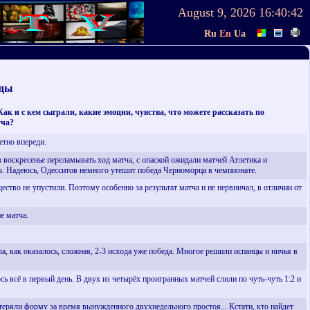
August 9, 2026
16:40:43
Ru
En
Ua
ады
ак и с кем сыграли, какие эмоции, чувства, что можете рассказать по
тча?
етно впереди.
 воскресенье переламывать ход матча, с опаской ожидали матчей Атлетика и
ч. Надеюсь, Одесситов немного утешит победа Черноморца в чемпионате.
во не упустили. Поэтому особенно за результат матча и не нервничал, в отличии от
е матча.
а, как оказалось, сложная, 2-3 исхода уже победа. Многое решили испанцы и ничья в
сь всё в первый день. В двух из четырёх проигранных матчей слили по чуть-чуть 1:2 и
стеряли форму за время вынужденного двухнедельного простоя... Кстати, кто найдет