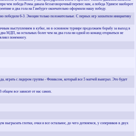
при чем победа Ромы давала беззаговорочный перевес нам, а победа Удинезе наоборот
орентине и два гола на Гамбурге окончательно оформили нашу победу.
нно победили 6-3. Эмоции только положительные. С первых игр захватили инициативу
дачным выступлением в кубке, но в основном турнире продолжаем борьбу за выход в
два МДП, на остальных более чем на два гола ни одной из команд оторваться не
овлиял понемногу.
да, играть с лидером группы - Фениксом, который все 5 матчей выиграл. Это будет
 общем все зависит от нас самих.
дем выгрызать глотки, очки и все остальное, до чего дотянемся, у соперников в двух