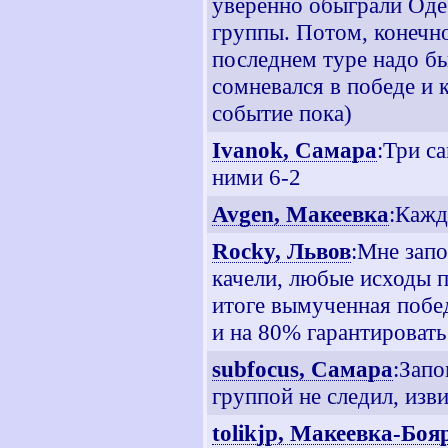
уверенно обыграли Одес
группы. Потом, конечно,
последнем туре надо бы
сомневался в победе и 
событие пока)
Ivanok, Самара
:Три с
ними 6-2
Avgen, Макеевка
:Кажд
Rocky, Львов
:Мне зап
качели, любые исходы 
итоге вымученная побед
и на 80% гарантировать
subfocus, Самара
:Запо
группой не следил, изви
tolikjp, Макеевка-Боя