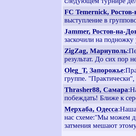
следующем турнире де
FC Temernick, Ростов
выступление в группов
Jammer, Ростов-на-До
заскочили на подножку
ZigZag, Мариуполь
:П
результат. До сих пор н
Oleg_T, Запорожье
:Пр
группе. "Практически",
Thrasher88, Самара
:Н
побеждать! Ближе к се
Мерхаба, Одесса
:Наша
нас схеме:"Мы можем д
затмения мешают этом