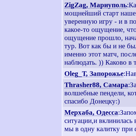
ZigZag, Мариуполь
:К
мощнейший старт нашей
уверенную игру - и в п
какое-то ощущение, что
ощущение прошло, нача
тур. Вот как бы и не б
именно этот матч, посл
наблюдать. )) Каково в 
Oleg_T, Запорожье
:Нав
Thrasher88, Самара
:З
волшебные пендели, ко
спасибо Донецку:)
Мерхаба, Одесса
:Запо
ситуации,и вклинилась 
мы в одну калитку при 