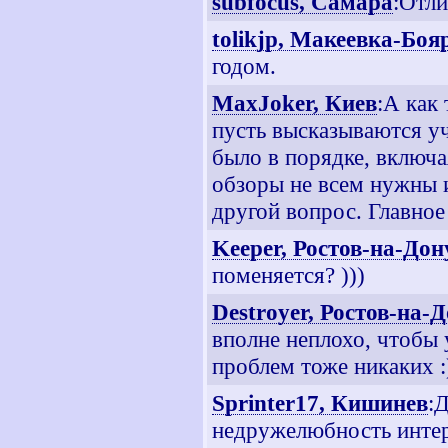
subfocus, Самара
:Отли
tolikjp, Макеевка-Боя
годом.
MaxJoker, Киев
:А как
пусть высказываются уча
было в порядке, включа
обзоры не всем нужны и
другой вопрос. Главное 
Keeper, Ростов-на-Дон
поменяется? )))
Destroyer, Ростов-на-
вполне неплохо, чтобы 
проблем тоже никаких :
Sprinter17, Кишинев
:
недружелюбность интер