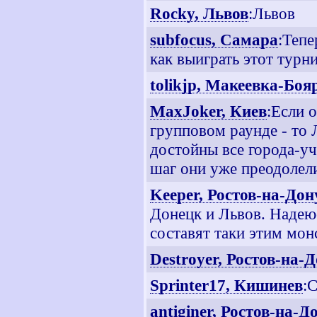
Rocky, Львов
:Львов
subfocus, Самара
:Тепе
как выиграть этот турни
tolikjp, Макеевка-Боя
MaxJoker, Киев
:Если 
групповом раунде - то
достойны все города-у
шаг они уже преодолели
Keeper, Ростов-на-Дон
Донецк и Львов. Надею
составят таки этим мон
Destroyer, Ростов-на-
Sprinter17, Кишинев
:
antiginer, Ростов-на-Д