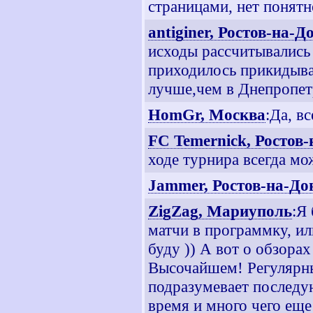
страницами, нет понятно
antiginer, Ростов-на-Д
исходы рассчитывались
приходилось прикидыва
лучше,чем в Днепропет
HomGr, Москва
:Да, в
FC Temernick, Ростов
ходе турнира всегда мо
Jammer, Ростов-на-До
ZigZag, Мариуполь
:Я
матчи в программку, ил
буду )) А вот о обзорах
Высочайшем! Регулярны
подразумевает последую
время и много чего еще