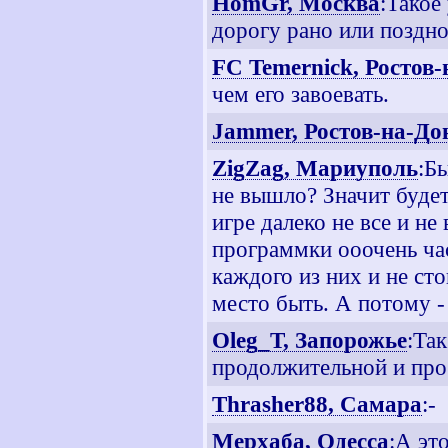
HomGr, Москва
:Такое
дорогу рано или поздн
FC Temernick, Ростов
чем его завоевать.
Jammer, Ростов-на-До
ZigZag, Мариуполь
:Б
не вышло? Значит будет
игре далеко не все и не
программки ооочень ча
каждого из них и не ст
место быть. А потому -
Oleg_T, Запорожье
:Та
продолжительной и про
Thrasher88, Самара
:-
Мерхаба, Одесса
:А эт