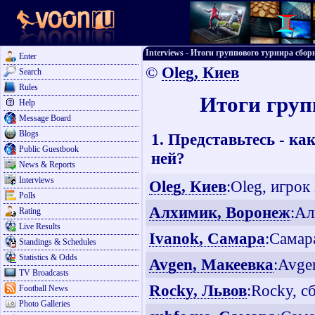
Interviews - Итоги группового турнира сбор
Enter
©
Oleg, Киев
Search
Rules
Итоги груп
Help
Message Board
Blogs
1. Представьтесь - к
Public Guestbook
ней?
News & Reports
Interviews
Oleg, Киев
:Oleg, игрок
Polls
Алхимик, Воронеж
:Ал
Rating
Live Results
Ivanok, Самара
:Самар
Standings & Schedules
Statistics & Odds
Avgen, Макеевка
:Avge
TV Broadcasts
Rocky, Львов
:Rocky, с
Football News
Photo Galleries