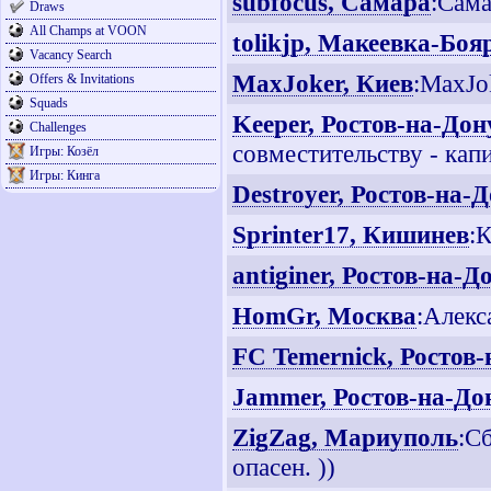
subfocus, Самара
:Сама
Draws
All Champs at VOON
tolikjp, Макеевка-Боя
Vacancy Search
MaxJoker, Киев
:MaxJo
Offers & Invitations
Squads
Keeper, Ростов-на-Дон
Challenges
совместительству - капи
Игры: Козёл
Игры: Кинга
Destroyer, Ростов-на-
Sprinter17, Кишинев
:
antiginer, Ростов-на-Д
HomGr, Москва
:Алекс
FC Temernick, Ростов
Jammer, Ростов-на-До
ZigZag, Мариуполь
:С
опасен. ))