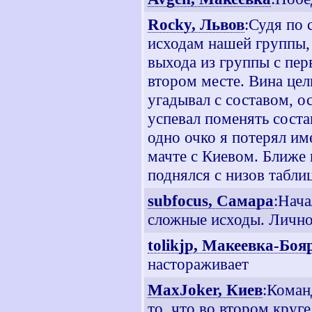
Rocky, Львов
:Судя по 
исходам нашей группы, 
выхода из группы с пер
втором месте. Вина цел
угадывал с составом, о
успевал поменять соста
одно очко я потерял им
мачте с Киевом. Ближе 
поднялся с низов табли
subfocus, Самара
:Нача
сложные исходы. Лично
tolikjp, Макеевка-Боя
настораживает
MaxJoker, Киев
:Коман
то, что во втором круг