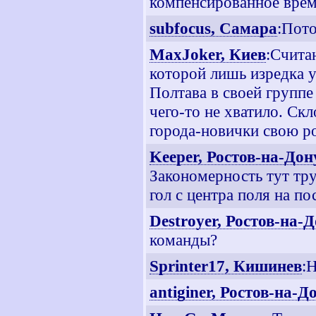
компенсированное врем
subfocus, Самара
:Пото
MaxJoker, Киев
:Счита
которой лишь изредка у
Полтава в своей группе
чего-то не хватило. Скло
города-новички свою ро
Keeper, Ростов-на-Дон
Закономерность тут тру
гол с центра поля на п
Destroyer, Ростов-на-
команды?
Sprinter17, Кишинев
:
antiginer, Ростов-на-Д