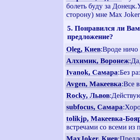
болеть буду за Донецк.
сторону) мне Мax Joke
5. Понравился ли Вам
предложение?
Oleg, Киев
:Вроде ничо 
Алхимик, Воронеж
:Да
Ivanok, Самара
:Без р
Avgen, Макеевка
:Все 
Rocky, Львов
:Действу
subfocus, Самара
:Хор
tolikjp, Макеевка-Боя
встречами со всеми из 
MaxJoker, Киев
:Предл