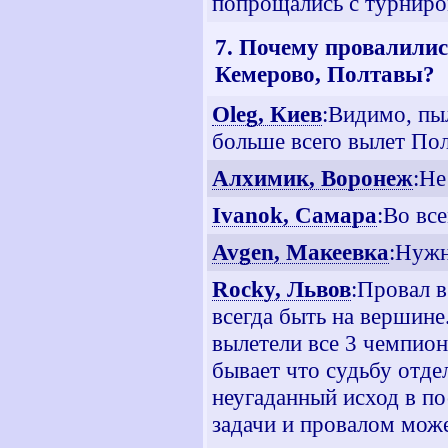
попрощались с турниро
7. Почему провалили
Кемерово, Полтавы?
Oleg, Киев
:Видимо, пы
больше всего вылет Пол
Алхимик, Воронеж
:Не
Ivanok, Самара
:Во вс
Avgen, Макеевка
:Нужн
Rocky, Львов
:Провал в
всегда быть на вершине
вылетели все 3 чемпион
бывает что судьбу отд
неугаданный исход в п
задачи и провалом може