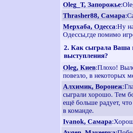
Oleg_T, Запорожье
:Ol
Thrasher88, Самара
:С
Мерхаба, Одесса
:Ну н
Одессы,где помимо игр
2. Как сыграла Ваша 
выступления?
Oleg, Киев
:Плохо! Выл
повезло, в некоторых м
Алхимик, Воронеж
:Гл
сыграли хорошо. Тем б
ещё больше радует, что
в команде.
Ivanok, Самара
:Хорош
Avgen, Макеевка
:Побе