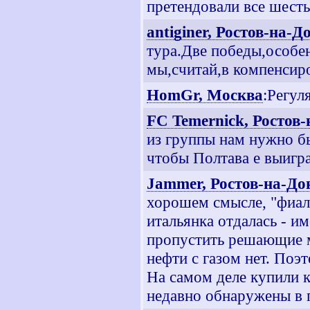
претендовали все шесть
antiginer, Ростов-на-Д
тура.Две победы,особен
мы,считай,в компенсир
HomGr, Москва
:Регул
FC Temernick, Ростов
из группы нам нужно б
чтобы Полтава е выиграл
Jammer, Ростов-на-До
хорошем смысле, "фиалк
итальянка отдалась - и
пропустить решающие м
нефти с газом нет. Поэт
На самом деле купили 
недавно обнаружены в 