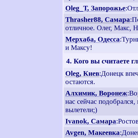
Oleg_T, Запорожье
:От
Thrasher88, Самара
:П
отличное. Олег, Макс, 
Мерхаба, Одесса
:Турн
и Максу!
4. Кого вы считаете 
Oleg, Киев
:Донецк впеч
остаются.
Алхимик, Воронеж
:Во
нас сейчас подобрался,
вылетели;)
Ivanok, Самара
:Росто
Avgen, Макеевка
:Доне