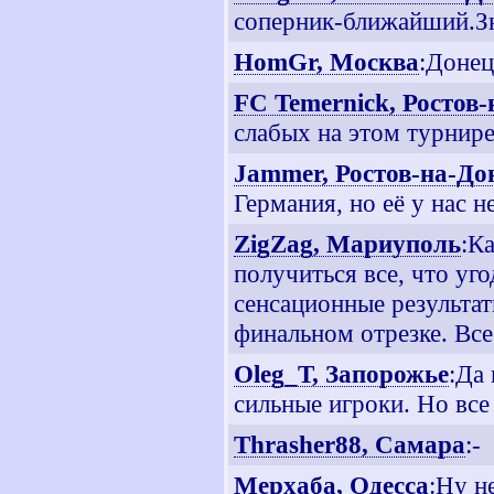
соперник-ближайший.Зн
HomGr, Москва
:Донец
FC Temernick, Ростов
слабых на этом турнире
Jammer, Ростов-на-До
Германия, но её у нас нет
ZigZag, Мариуполь
:К
получиться все, что уг
сенсационные результат
финальном отрезке. Все
Oleg_T, Запорожье
:Да
сильные игроки. Но все
Thrasher88, Самара
:-
Мерхаба, Одесса
:Ну н