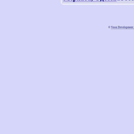
©
Voon Development