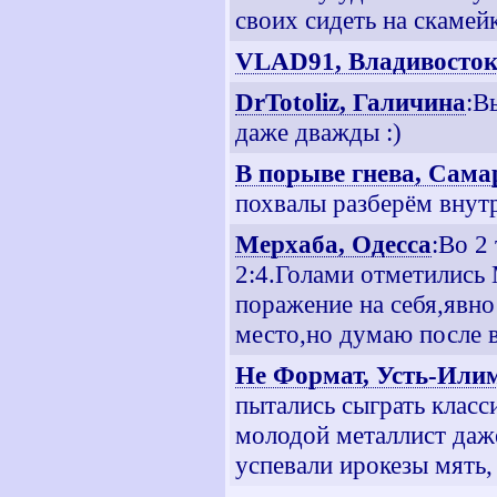
своих сидеть на скамей
VLAD91, Владивосто
DrTotoliz, Галичина
:В
даже дважды :)
В порыве гнева, Сама
похвалы разберём внут
Мерхаба, Одесса
:Во 2
2:4.Голами отметились 
поражение на себя,явно
место,но думаю после в
Не Формат, Усть-Или
пытались сыграть класс
молодой металлист даже
успевали ирокезы мять, 