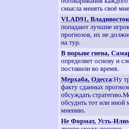
обговаривания каждого 
смысла менять своё мне
VLAD91, Владивосто
попадают лучшие игрок
прогнозов, их не долж
на тур.
В порыве гнева, Сама
определяет основу и сле
поставили во время.
Мерхаба, Одесса
:Ну т
факту сданных прогнозо
обсуждать стратегию.М
обсудить тот или иной 
мнению.
Не Формат, Усть-Или
лучше схожу покурю.