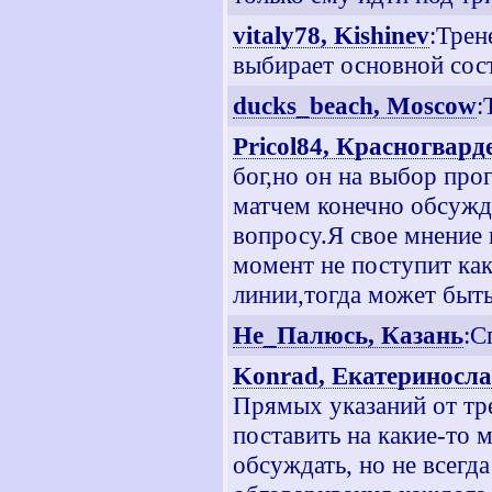
vitaly78, Kishinev
:Трен
выбирает основной сост
ducks_beach, Moscow
:
Pricol84, Красногвар
бог,но он на выбор про
матчем конечно обсужд
вопросу.Я свое мнение 
момент не поступит как
линии,тогда может быть
Не_Палюсь, Казань
:С
Konrad, Екатериносл
Прямых указаний от тре
поставить на какие-то 
обсуждать, но не всегд