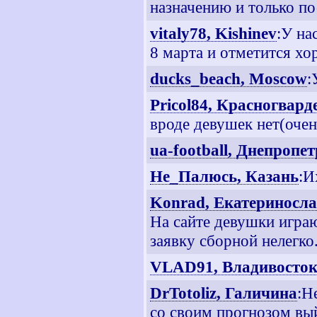
назначению и только пос
vitaly78, Kishinev
:У на
8 марта и отметится хо
ducks_beach, Moscow
:
Pricol84, Красногвар
вроде девушек нет(очен
ua-football, Днепропе
Не_Палюсь, Казань
:И
Konrad, Екатериносл
На сайте девушки играю
заявку сборной нелегко
VLAD91, Владивосто
DrTotoliz, Галичина
:Н
со своим прогнозом выйд