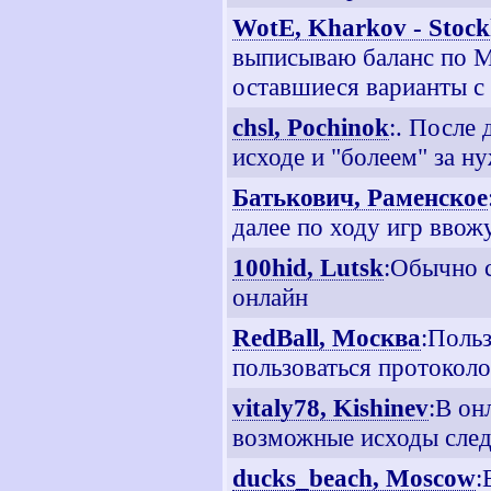
WotE, Kharkov - Stoc
выписываю баланс по М
оставшиеся варианты с
chsl, Pochinok
:. После
исходе и "болеем" за н
Батькович, Раменское
далее по ходу игр ввож
100hid, Lutsk
:Обычно с
онлайн
RedBall, Москва
:Поль
пользоваться протоколо
vitaly78, Kishinev
:В он
возможные исходы сле
ducks_beach, Moscow
: