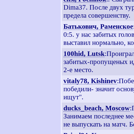
Dima37. После двух тур
предела совершенству.
Батькович, Раменское
0:5. у нас забитых голо
выставил нормально, ко
100hid, Lutsk
:Проиграл
забитых-пропущеных иде
2-е место.
vitaly78, Kishinev
:Побе
победили- значит основ
ищут".
ducks_beach, Moscow
:
Занимаем последнее ме
не выпускать на матч. 