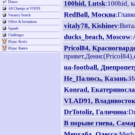
100hid, Lutsk
:100hid, 
Draws
All Champs at VOON
RedBall, Москва
:Глав
Vacancy Search
Offers & Invitations
vitaly78, Kishinev
:Вита
Squads
Challenges
ducks_beach, Moscow
:
Игры: Козёл
Pricol84, Красногвар
Игры: Кинга
привет.Денис(Pricol84)
ua-football, Днепропе
Не_Палюсь, Казань
:И
Konrad, Екатериносл
VLAD91, Владивосто
DrTotoliz, Галичина
:D
В порыве гнева, Сама
Мерхаба, Одесса
:Merh