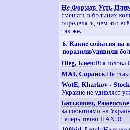
Не Формат, Усть-Или
смешать в больших колич
определять, чем это вс
так же.
6. Какие события на 
поразили/удивили бол
Oleg, Киев
:Вся голова
MAI, Саранск
:Нет так
WotE, Kharkov - Stoc
Украине не удивляет уж
Батькович, Раменское
за событиями на Украин
теперь точно НАХ!!!
100hid, Lutsk
:На выход