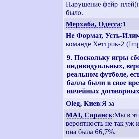
Нарушение фейр-плей(н
было.
Мерхаба, Одесса
:1
Не Формат, Усть-Или
команде Хеттрик-2 (Imp
9. Поскольку игры сб
индивидуальных, веро
реальном футболе, ест
балла были в свое вр
ничейных договорных 
Oleg, Киев
:Я за
MAI, Саранск
:Мы в эт
вероятность не так уж 
она была 66,7%.