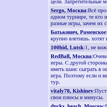
цели. Запретительные м
Sergo, Москва
:Всё про
одном турнире, те кто 
разные игры, зачем их 
Батькович, Раменское
крупно влетишь. хотят 
100hid, Lutsk
:1, не ви
RedBall, Москва
:Очеви
игры. С другой сторон
иметь шанс сыграть в о
игра. Поэтому если и в
тур.
vitaly78, Kishinev
:Пуст
свои плюсы и минусы.
ducks_beach, Moscow
: