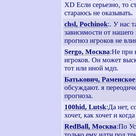
XD Если серьезно, то с
стараюсь не оказывать.
chsl, Pochinok
:. У нас
зависимости от нашего
прогноз игроков не вли
Sergo, Москва
:Не при 
игроков. Он может выск
тот или иной мдп.
Батькович, Раменское
обсуждают. я переодич
прогноза.
100hid, Lutsk
:Да нет, 
хочет, как хочет и когда
RedBall, Москва
:По Ус
только ему идти под тр