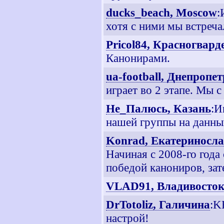
ducks_beach, Moscow
:
хотя с ними мы встреча
Pricol84, Красногвар
Канонирами.
ua-football, Днепропе
играет во 2 этапе. Мы с
Не_Палюсь, Казань
:И
нашей группы на данны
Konrad, Екатериносл
Начиная с 2008-го года
победой канониров, зат
VLAD91, Владивосто
DrTotoliz, Галичина
:K
настрой!