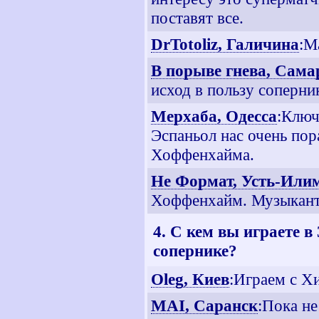
поставят все.
DrTotoliz, Галичина
:М
В порыве гнева, Сама
исход в пользу соперни
Мерхаба, Одесса
:Ключ
Эспаньол нас очень пор
Хоффенхайма.
Не Формат, Усть-Или
Хоффенхайм. Музыканты
4. С кем вы играете в
сопернике?
Oleg, Киев
:Играем с Х
MAI, Саранск
:Пока не