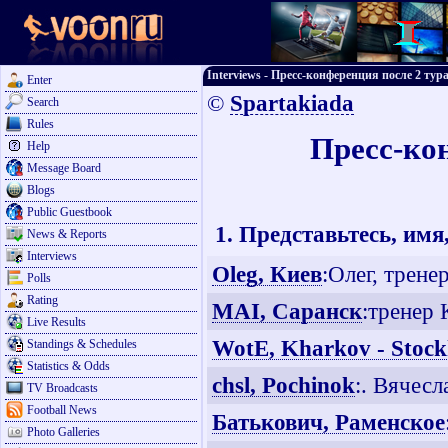
Interviews - Пресс-конференция после 2 ту
Enter
©
Spartakiada
Search
Rules
Пресс-кон
Help
Message Board
Blogs
Public Guestbook
1. Представьтесь, имя
News & Reports
Interviews
Oleg, Киев
:Олег, трен
Polls
Rating
MAI, Саранск
:тренер 
Live Results
WotE, Kharkov - Stoc
Standings & Schedules
Statistics & Odds
chsl, Pochinok
:. Вячесл
TV Broadcasts
Football News
Батькович, Раменское
Photo Galleries