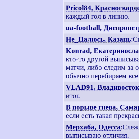
Pricol84, Красногвар
каждый гол в линию.
ua-football, Днепропе
Не_Палюсь, Казань
:С
Konrad, Екатериносл
кто-то другой выписыв
матчи, либо следим за 
обычно перебираем все
VLAD91, Владивосто
итог.
В порыве гнева, Сама
если есть такая прекра
Мерхаба, Одесса
:Слеж
выписываю отличия.