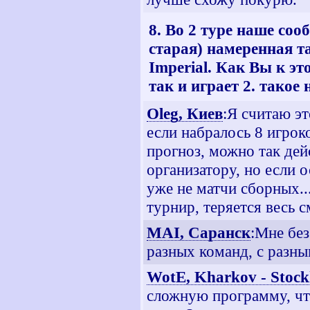
8. Во 2 туре наше со
старая) намеренная т
Imperial. Как Вы к эт
так и играет 2. такое
Oleg, Киев
:Я считаю эт
если набралось 8 игрок
прогноз, можно так дейс
организатору, но если 
уже не матчи сборных..
турнир, теряется весь 
MAI, Саранск
:Мне без
разных команд, с разны
WotE, Kharkov - Stoc
сложную программу, ч