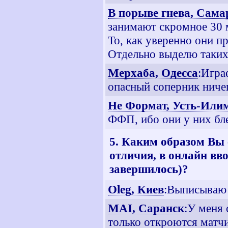
В порыве гнева, Сама
занимают скромное 30 м
То, как уверенно они п
Отдельно выделю таких и
Мерхаба, Одесса
:Игра
опасный соперник ничег
Не Формат, Усть-Или
ФФП, ибо они у них бл
5. Каким образом Вы 
отличия, в онлайн вво
завершилось)?
Oleg, Киев
:Выписываю
MAI, Саранск
:У меня 
только откроются матчи