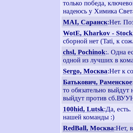
только победа, ключево
надеюсь у Химика Света
MAI, Саранск
:Нет. По
WotE, Kharkov - Stoc
сборной нет (Tati, к со
chsl, Pochinok
:. Одна е
одной из лучших в ком
Sergo, Москва
:Нет к 
Батькович, Раменское
то обязательно выйдут 
выйдут против сб.ВУУ
100hid, Lutsk
:Да, есть
нашей команды :)
RedBall, Москва
:Нет,