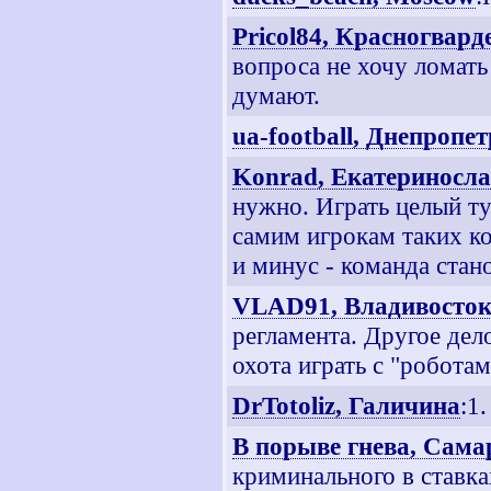
Pricol84, Красногвар
вопроса не хочу ломать
думают.
ua-football, Днепропе
Konrad, Екатериносл
нужно. Играть целый ту
самим игрокам таких ко
и минус - команда стан
VLAD91, Владивосто
регламента. Другое дел
охота играть с "роботам
DrTotoliz, Галичина
:1
В порыве гнева, Сама
криминального в ставк