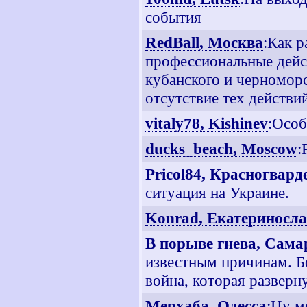
события
RedBall, Москва
:Как 
профессиональные дейс
кубанского и черномор
отсутствие тех действий
vitaly78, Kishinev
:Особ
ducks_beach, Moscow
:
Pricol84, Красногвар
ситуация на Украине.
Konrad, Екатериносл
В порыве гнева, Сама
известным причинам. Б
война, которая разверну
Мерхаба, Одесса
:Ну м