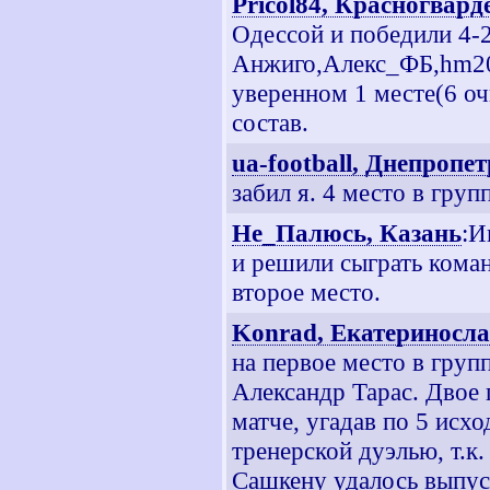
Pricol84, Красногвар
Одессой и победили 4-2
Анжиго,Алекс_ФБ,hm201
уверенном 1 месте(6 о
состав.
ua-football, Днепропе
забил я. 4 место в групп
Не_Палюсь, Казань
:И
и решили сыграть кома
второе место.
Konrad, Екатериносл
на первое место в груп
Александр Тарас. Двое
матче, угадав по 5 исх
тренерской дуэлью, т.к
Сашкену удалось выпус