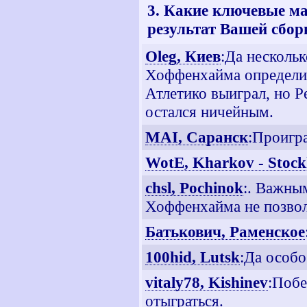
3. Какие ключевые ма
результат Вашей сбор
Oleg, Киев
:Да нескольк
Хоффенхайма определило
Атлетико выиграл, но Ре
остался ничейным.
MAI, Саранск
:Проигра
WotE, Kharkov - Stoc
chsl, Pochinok
:. Важны
Хоффенхайма не позвол
Батькович, Раменское
100hid, Lutsk
:Да особо
vitaly78, Kishinev
:Побе
отыграться.