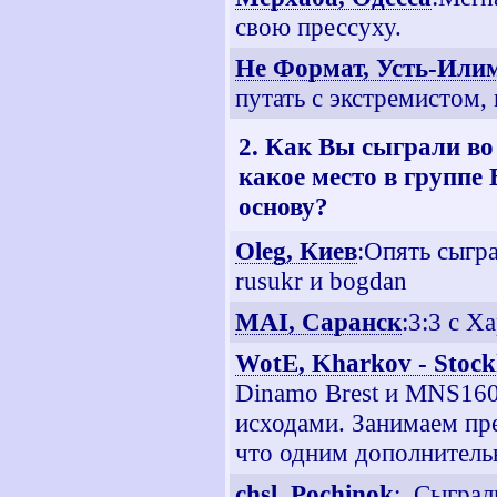
свою прессуху.
Не Формат, Усть-Или
путать с экстремистом,
2. Как Вы сыграли во
какое место в группе
основу?
Oleg, Киев
:Опять сыгра
rusukr и bogdan
MAI, Саранск
:3:3 c Х
WotE, Kharkov - Stoc
Dinamo Brest и MNS160
исходами. Занимаем пре
что одним дополнитель
chsl, Pochinok
:. Сыграл