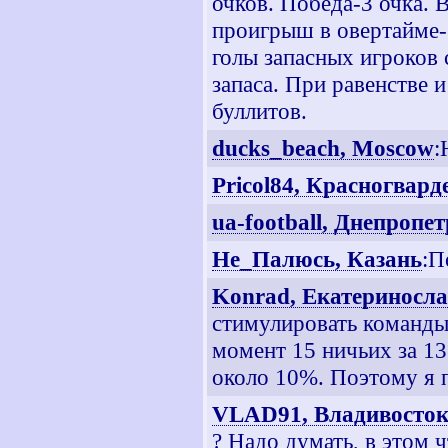
очков. Победа-3 очка. В
проигрыш в овертайме-
голы запасных игроков с
запаса. При равенстве и
буллитов.
ducks_beach, Moscow
:
Pricol84, Красногвар
ua-football, Днепропе
Не_Палюсь, Казань
:П
Konrad, Екатериносл
стимулировать команды 
момент 15 ничьих за 13
около 10%. Поэтому я п
VLAD91, Владивосто
? Надо думать, в этом ч