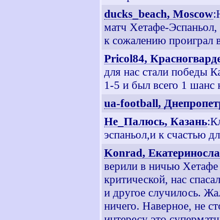
ducks_beach, Moscow
:
матч Хетафе-Эспаньол, 
к сожалению проиграл в
Pricol84, Красногвар
для нас стали победы 
1-5 и был всего 1 шанс 
ua-football, Днепропе
Не_Палюсь, Казань
:К
эспаньол,и к счастью д
Konrad, Екатериносл
верили в ничью Хетафе 
критической, нас спаса
и другое случилось. Жа
ничего. Наверное, не с
интересу это суперматч