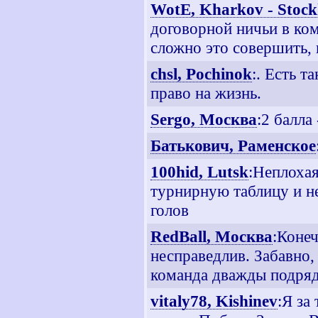
WotE, Kharkov - Stoc
договорной ничьи в ко
сложно это совершить, н
chsl, Pochinok
:. Есть т
право на жизнь.
Sergo, Москва
:2 балла
Батькович, Раменское
100hid, Lutsk
:Неплохая
турнирную таблицу и н
голов
RedBall, Москва
:Коне
несправедлив. Забавно,
команда дважды подряд 
vitaly78, Kishinev
:Я за