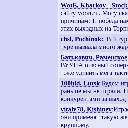
WotE, Kharkov - Stoc
сайту voon.ru. Могу ск
причинам: 1. победа на
этих выходных на Торп
chsl, Pochinok
:. В 3 ту
туре вызвала много жар
Батькович, Раменское
ВУУНА,опасный соперни
тоже удивить мега такт
100hid, Lutsk
:Будем и
раньше мы не играли. 
конкурентами за выход
vitaly78, Kishinev
:Игра
они применят такую же 
крупному.