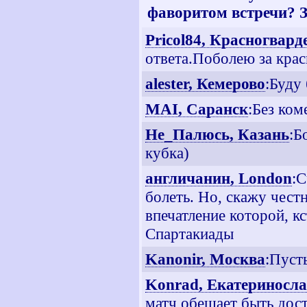
фаворитом встречи? З
Pricol84, Красногвар
ответа.Поболею за крас
alester, Кемерово
:Буду 
MAI, Саранск
:Без ком
Не_Палюсь, Казань
:Б
кубка)
англичанин, London
:С
болеть. Но, скажу чес
впечатление которой, к
Спартакиады
Kanonir, Москва
:Пуст
Konrad, Екатериносл
матч обещает быть дос