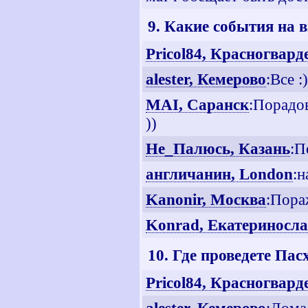
9. Какие события на 
Pricol84, Красногвар
alester, Кемерово
:Все :)
MAI, Саранск
:Порадо
))
Не_Палюсь, Казань
:П
англичанин, London
:н
Kanonir, Москва
:Пора
Konrad, Екатериносл
10. Где проведете Па
Pricol84, Красногвар