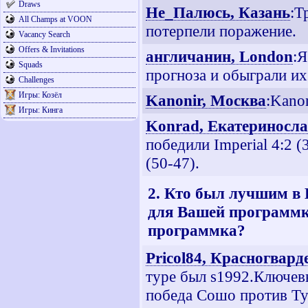
Draws
Не_Палюсь, Казань
:Т
All Champs at VOON
потерпели поражение.
Vacancy Search
Offers & Invitations
англичанин, London
:Я
Squads
прогноза и обыграли их
Challenges
Игры: Козёл
Kanonir, Москва
:Kano
Игры: Кинга
Konrad, Екатериносл
победили Imperial 4:2 
(50-47).
2. Кто был лучшим в
для Вашей программк
программка?
Pricol84, Красногвар
туре был s1992.Ключевы
победа Сошо против Ту