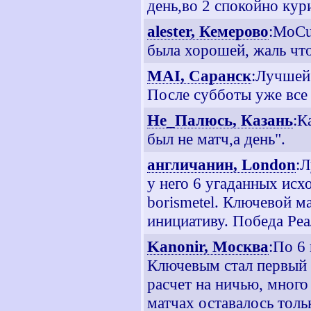
день,во 2 спокойно ку
alester, Кемерово
:MoCu
была хорошей, жаль что
MAI, Саранск
:Лучшей 
После субботы уже все
Не_Палюсь, Казань
:К
был не матч,а день".
англичанин, London
:Л
у него 6 угаданных исх
borismetel. Ключевой м
инициативу. Победа Реа
Kanonir, Москва
:По 6 
Ключевым стал первый м
расчет на ничью, много
матчах оставалось толь