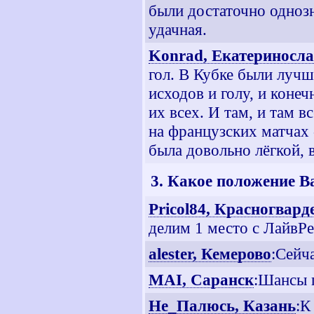
были достаточно одноз
удачная.
Konrad, Екатериносл
гол. В Кубке были лучш
исходов и голу, и коне
их всех. И там, и там 
на французских матчах
была довольно лёгкой, 
3. Какое положение В
Pricol84, Красногвар
делим 1 место с ЛайвРе
alester, Кемерово
:Сейча
MAI, Саранск
:Шансы п
Не_Палюсь, Казань
:К