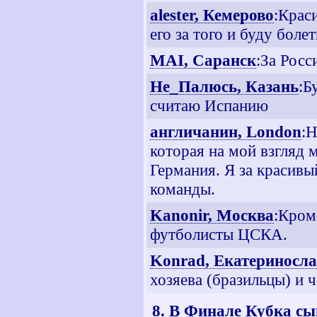
alester, Кемерово
:Крас
его за того и буду болеть
MAI, Саранск
:За Росс
Не_Палюсь, Казань
:Б
считаю Испанию
англичанин, London
:
которая на мой взгляд 
Германия. Я за красивы
команды.
Kanonir, Москва
:Кром
футболисты ЦСКА.
Konrad, Екатериносл
хозяева (бразильцы) и 
8. В Финале Кубка с