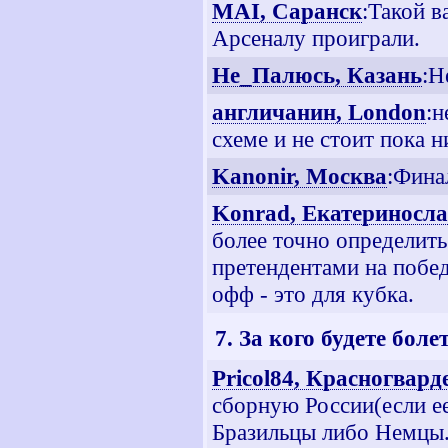
MAI, Саранск
:Такой в
Арсеналу проиграли.
Не_Палюсь, Казань
:Н
англичанин, London
:н
схеме и не стоит пока н
Kanonir, Москва
:Фина
Konrad, Екатериносл
более точно определить
претендентами на побед
офф - это для кубка.
7. За кого будете бо
Pricol84, Красногвар
сборную России(если е
Бразильцы либо Немцы