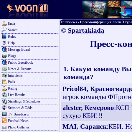
Interviews - Пресс-конференция после 3 т
Enter
©
Spartakiada
Search
Rules
Пресс-кон
Help
Message Board
Blogs
Public Guestbook
1. Какую команду Вы 
News & Reports
команда?
Interviews
Polls
Pricol84, Красногвар
Rating
Live Results
игрок команды ФПрогно
Standings & Schedules
alester, Кемерово
:КСП 
Statistics & Odds
сухую КБИ!!!
TV Broadcasts
Football News
MAI, Саранск
:КБИ. Н
Photo Galleries