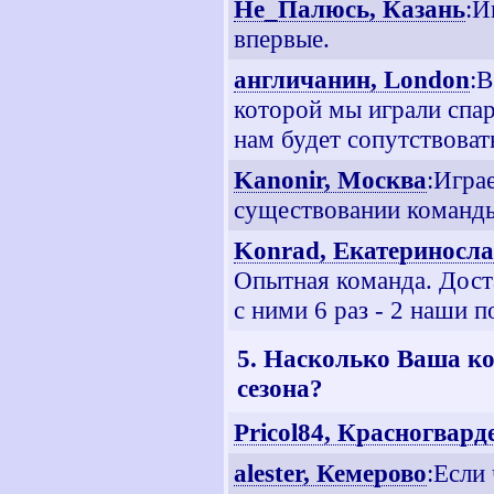
Не_Палюсь, Казань
:И
впервые.
англичанин, London
:В
которой мы играли спарр
нам будет сопутствоват
Kanonir, Москва
:Играе
существовании команды
Konrad, Екатериносл
Опытная команда. Доста
с ними 6 раз - 2 наши п
5. Насколько Ваша ко
сезона?
Pricol84, Красногвар
alester, Кемерово
:Если 