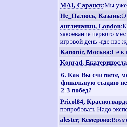
MAI, Саранск
:Мы уже
Не_Палюсь, Казань
:О
англичанин, London
:К
завоевание первого мес
игровой день -где нас 
Kanonir, Москва
:Не в 
Konrad, Екатериносл
6. Как Вы считаете, 
финальную стадию не 
2-3 побед?
Pricol84, Красногвар
попробовать.Надо эксп
alester, Кемерово
:Возм