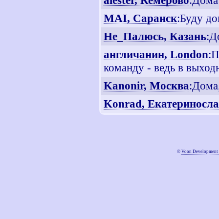
alester, Кемерово
:Дома
MAI, Саранск
:Буду до
Не_Палюсь, Казань
:Д
англичанин, London
:П
команду - ведь в выход
Kanonir, Москва
:Дома
Konrad, Екатериносл
©
Voon Development