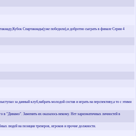
акиаду,Кубок Спартакиады(уже победили),и добротно сыграть в финале Серии 4
ыступал за данный клуб,набрать молодой состав и играть на перспективу,а то с этими
го в "Динамо". Заменить их оказалось некому. Нет харизматичных личностей в
ных людей на позиции тренеров, игроков и прочие должности.