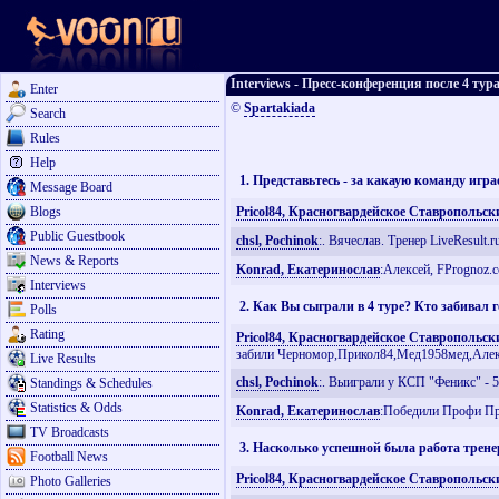
Interviews - Пресс-конференция после 4 ту
Enter
©
Spartakiada
Search
Rules
Help
1. Представьтесь - за какаую команду игр
Message Board
Blogs
Pricol84, Красногвардейское Ставропольск
Public Guestbook
chsl, Pochinok
:. Вячеслав. Тренер LiveResult.r
News & Reports
Konrad, Екатеринослав
:Алексей, FPrognoz.c
Interviews
2. Как Вы сыграли в 4 туре? Кто забивал
Polls
Rating
Pricol84, Красногвардейское Ставропольск
забили Черномор,Прикол84,Мед1958мед,Алек
Live Results
chsl, Pochinok
:. Выиграли у КСП "Феникс" - 5
Standings & Schedules
Statistics & Odds
Konrad, Екатеринослав
:Победили Профи Про
TV Broadcasts
3. Насколько успешной была работа тренер
Football News
Pricol84, Красногвардейское Ставропольск
Photo Galleries