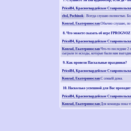
7. Слушаете ли Вы аудиообзор, если да - 
Pricol84, Красногвардейское Ставропольск
chsl, Pochinok
:. Всегда слушаю полностью. Бо
Konrad, Екатеринослав
:Обычно слушаю, по
8. Что можете сказать об игре FPROGNOZ 
Pricol84, Красногвардейское Ставропольск
Konrad, Екатеринослав
:Что-то последние 2
сыграли те исходы, которые были нам выгодны
9. Как провели Пасхальные праздники?
Pricol84, Красногвардейское Ставропольск
Konrad, Екатеринослав
:С семьёй дома.
10. Насколько успешной для Вас проходит
Pricol84, Красногвардейское Ставропольск
Konrad, Екатеринослав
:Для команды пока ч