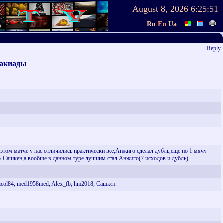
August 8, 2026
6:25:51
Ru
En
Ua
Reply
такиады
этом матче у нас отличились практически все,Анжиго сделал дубль,еще по 1 мячу
ашкен,а вообще в данном туре лучшим стал Анжиго(7 исходов и дубль)
col84, med1958med, Alex_fb, hm2018, Сашкен.