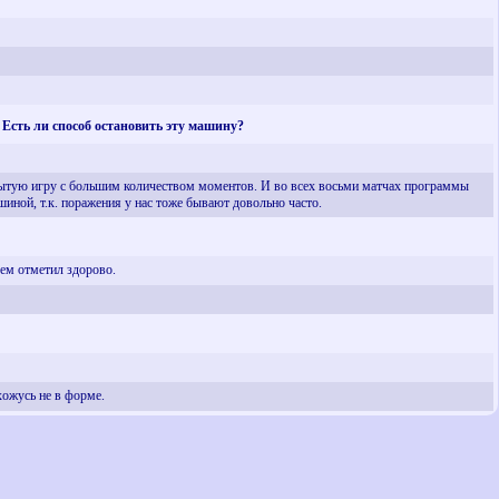
 Есть ли способ остановить эту машину?
ткрытую игру с большим количеством моментов. И во всех восьми матчах программы
иной, т.к. поражения у нас тоже бывают довольно часто.
ем отметил здорово.
хожусь не в форме.