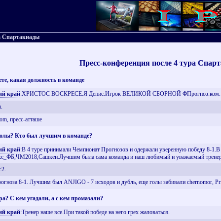
ра Спартакиады
Пресс-конференция после 4 тура Спар
аете, какая должность в команде
ий край
:ХРИСТОС ВОСКРЕСЕ.Я Денис.Игрок ВЕЛИКОЙ СБОРНОЙ ФПрогноз.ком.
u.
om, пресс-атташе
 голы? Кто был лучшим в команде?
ий край
:В 4 туре принимали Чемпионат Прогнозов и одержали уверенную победу 8-1.В 
с_ФБ,ЧМ2018,Сашкен.Лучшим была сама команда и наш любимый и уважаемый тренер-С
:2.
гноза 8-1. Лучшим был ANJIGO - 7 исходов и дубль, еще голы забивали сhernomor, Pri
а? С кем угадали, а с кем промазали?
ий край
:Тренер наше все.При такой победе на него грех жаловаться.