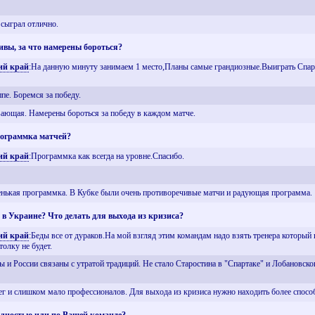
 сыграл отлично.
ивы, за что намерены бороться?
ий край
:На данную минуту занимаем 1 место,Планы самые грандиозные.Выиграть Спарт
пе. Боремся за победу.
ающая. Намерены бороться за победу в каждом матче.
рограммка матчей?
ий край
:Программка как всегда на уровне.Спасибо.
енькая программка. В Кубке были очень противоречивые матчи и радующая программа.
 в Украине? Что делать для выхода из кризиса?
ий край
:Беды все от дураков.На мой взгляд этим командам надо взять тренера который в
толку не будет.
 и России связаны с утратой традиций. Не стало Старостина в "Спартаке" и Лобановско
г и слишком мало профессионалов. Для выхода из кризиса нужно находить более способ