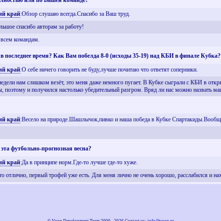
полностью или по Вашей команде?
ий край
:Обзор слушаю всегда.Спасибо за Ваш труд.
льшое спасибо авторам за работу!
 всем командам.
в последнее время? Как Вам побелда 8-0 (исходы 35-19) над КБИ в финале Кубка?
ий край
:О себе ничего говорить не буду,лучше почитаю что ответят соперники.
 недели нам слишком везёт, это меня даже немного пугает. В Кубке сыграли с КБИ в о
, поэтому и получился настолько убедительный разгром. Вряд ли нас можно назвать маш
ий край
:Весело на природе.Шашлычок,пивко и наша победа в Кубке Спартакиды.Вообщ
 эта футбольно-прогнозная весна?
ий край
:Да в принципе норм.Где-то лучше где-то хуже.
то отлично, первый трофей уже есть. Для меня лично не очень хорошо, расслабился и на