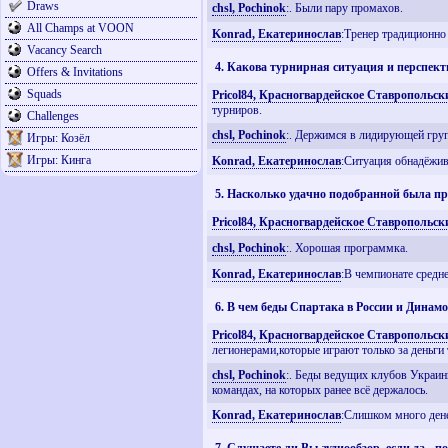
Draws
chsl, Pochinok
:. Были пару промахов.
All Champs at VOON
Konrad, Екатеринослав
:Тренер традиционно
Vacancy Search
4. Какова турнирная ситуация и перспект
Offers & Invitations
Squads
Pricol84, Красногвардейское Ставропольск
турниров.
Challenges
chsl, Pochinok
:. Держимся в лидирующей груп
Игры: Козёл
Игры: Кинга
Konrad, Екатеринослав
:Ситуация обнадёжив
5. Насколько удачно подобранной была п
Pricol84, Красногвардейское Ставропольск
chsl, Pochinok
:. Хорошая программка.
Konrad, Екатеринослав
:В чемпионате средн
6. В чем беды Спартака в России и Динамо
Pricol84, Красногвардейское Ставропольск
легионерами,которые играют только за деньги 
chsl, Pochinok
:. Беды ведущих клубов Украины
командах, на которых ранее всё держалось.
Konrad, Екатеринослав
:Слишком много дене