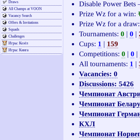
Draws
Disable Power Bets 
All Champs at VOON
Prize Wz for a win:
Vacancy Search
Prize Wz for a draw
Offers & Invitations
Squads
Tournaments:
0
|
0
|
Challenges
Cups:
1
|
159
Игры: Козёл
Игры: Кинга
Competitions:
0
|
0
|
All tournaments:
1
|
Vacancies: 0
Discussions: 5426
Чемпионат Австр
Чемпионат Белару
Чемпионат Герма
КХЛ
Чемпионат Норве