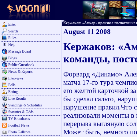
Кержаков: «Амкар» произвел впечатление ко
Enter
August 11 2008
Search
Rules
Кержаков: «Ам
Help
Message Board
команды, пост
Blogs
Public Guestbook
News & Reports
Форвард «Динамо» Алек
Interviews
матча 17-го тура чемпи
Polls
его желтой карточкой з
Rating
бы сделал сальто, нару
Live Results
Standings & Schedules
нарушение правил.Что с
Statistics & Odds
реализовали моменты в 
TV Broadcasts
перерыва выглянуло сол
Football News
Может быть, немного по
Photo Galleries