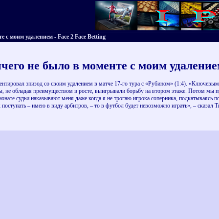
с моим удалением - Face 2 Face Betting
чего не было в моменте с моим удаление
ировал эпизод со своим удалением в матче 17-го тура с «Рубином» (1:4). «Ключевым с
, не обладая преимуществом в росте, выигрывали борьбу на втором этаже. Потом мы пр
онате судьи наказывают меня даже когда я не трогаю игрока соперника, подкатываясь по
к поступать – имею в виду арбитров, – то в футбол будет невозможно играть», – сказал