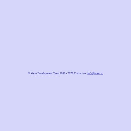
©
Voon Development Team
2000 - 2026 Contact us:
info@voon.ru