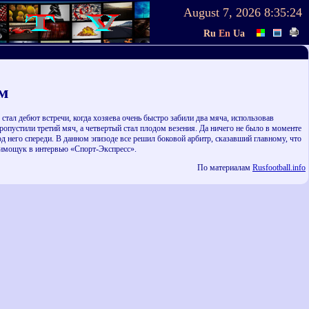
August 7, 2026
8:35:24
Ru
En
Ua
м
тал дебют встречи, когда хозяева очень быстро забили два мяча, использовав
опустили третий мяч, а четвертый стал плодом везения. Да ничего не было в моменте
д него спереди. В данном эпизоде все решил боковой арбитр, сказавший главному, что
 Тимощук в интервью «Спорт-Экспресс».
По материалам
Rusfootball.info