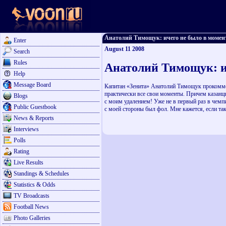
Анатолий Тимощук: ичего не было в моменте 
Enter
August 11 2008
Search
Rules
Анатолий Тимощук: и
Help
Message Board
Капитан «Зенита» Анатолий Тимощук прокоммент
практически все свои моменты. Причем казанцы
Blogs
с моим удалением! Уже не в первый раз в чемпи
Public Guestbook
с моей стороны был фол. Мне кажется, если та
News & Reports
Interviews
Polls
Rating
Live Results
Standings & Schedules
Statistics & Odds
TV Broadcasts
Football News
Photo Galleries