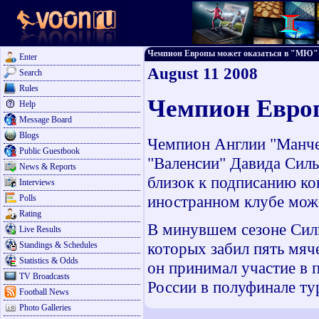
Чемпион Европы может оказаться в "МЮ" - 
Enter
August 11 2008
Search
Rules
Чемпион Евро
Help
Message Board
Blogs
Чемпион Англии "Манче
Public Guestbook
"Валенсии" Давида Силь
News & Reports
близок к подписанию кон
Interviews
иностранном клубе може
Polls
Rating
В минувшем сезоне Силь
Live Results
которых забил пять мя
Standings & Schedules
Statistics & Odds
он принимал участие в 
TV Broadcasts
России в полуфинале ту
Football News
Photo Galleries