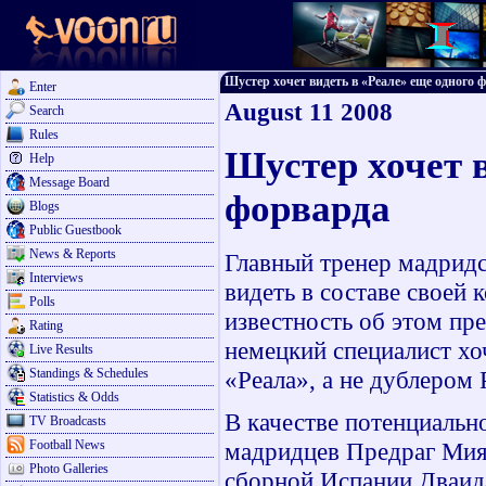
Шустер хочет видеть в «Реале» еще одного фо
Enter
August 11 2008
Search
Rules
Шустер хочет в
Help
Message Board
форварда
Blogs
Public Guestbook
News & Reports
Главный тренер мадридс
Interviews
видеть в составе своей
Polls
известность об этом пр
Rating
немецкий специалист хо
Live Results
Standings & Schedules
«Реала», а не дублером 
Statistics & Odds
В качестве потенциальн
TV Broadcasts
Football News
мадридцев Предраг Мия
Photo Galleries
сборной Испании Дваид