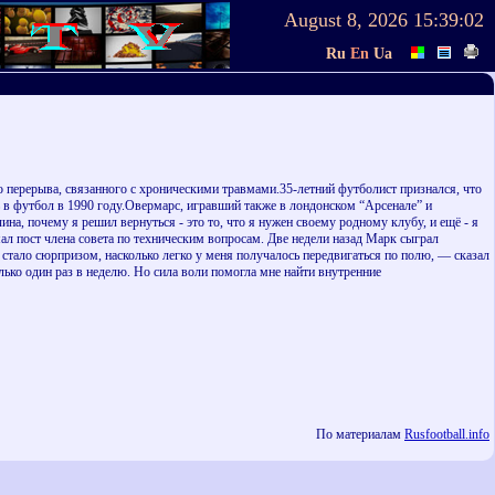
August 8, 2026
15:39:02
Ru
En
Ua
 перерыва, связанного с хроническими травмами.35-летний футболист признался, что
ть в футбол в 1990 году.Овермарс, игравший также в лондонском “Арсенале” и
на, почему я решил вернуться - это то, что я нужен своему родному клубу, и ещё - я
мал пост члена совета по техническим вопросам. Две недели назад Марк сыграл
тало сюрпризом, насколько легко у меня получалось передвигаться по полю, — сказал
лько один раз в неделю. Но сила воли помогла мне найти внутренние
По материалам
Rusfootball.info