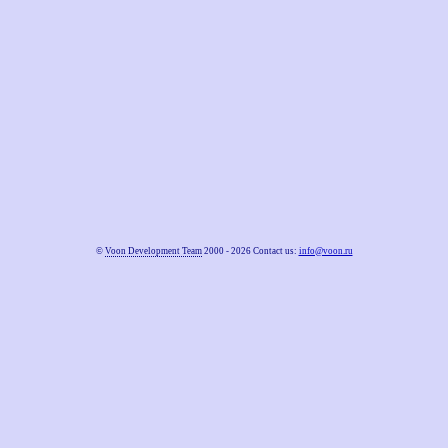
©
Voon Development Team
2000 - 2026 Contact us:
info@voon.ru