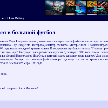
ace 2 Face Betting
ся в большой футбол
ндов Марк Овермарс заявил, что он намерен вернуться в футбол после четырехлетнего
дивизиона “Гоу Эхед Иглз” из города Девентер, где когда “Мотор Аякса” и начинал игра
04 году после очередной травмы колена. В воскресенье футболист заявил: “Главная причи
 по этой игре”.Овермарс начал работать в клубе из Девентера с 2005 года. Там он зани
ика сборной Нидерландов Япа Стама, который также завершил свою карьеру.“Для меня с
циональную сборную. — Я покинул футбол четыре года назад. И с тех пор тренируюсь то
сто на чемпионате мира 1998 года.
 года.
вший соперник Олега Маскаева!