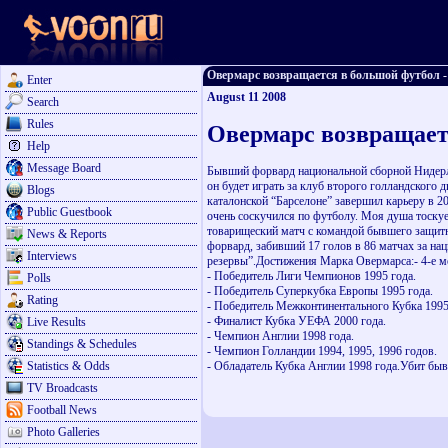
Овермарс возвращается в большой футбол - F
Enter
August 11 2008
Search
Rules
Овермарс возвращает
Help
Message Board
Бывший форвард национальной сборной Нидерла
он будет играть за клуб второго голландского 
Blogs
каталонской “Барселоне” завершил карьеру в 20
Public Guestbook
очень соскучился по футболу. Моя душа тоскует
товарищеский матч с командой бывшего защитн
News & Reports
форвард, забивший 17 голов в 86 матчах за на
Interviews
резервы”.Достижения Марка Овермарса:- 4-е ме
- Победитель Лиги Чемпионов 1995 года.
Polls
- Победитель Суперкубка Европы 1995 года.
Rating
- Победитель Межконтинентального Кубка 1995
- Финалист Кубка УЕФА 2000 года.
Live Results
- Чемпион Англии 1998 года.
Standings & Schedules
- Чемпион Голландии 1994, 1995, 1996 годов.
Statistics & Odds
- Обладатель Кубка Англии 1998 года.Убит бы
TV Broadcasts
Football News
Photo Galleries