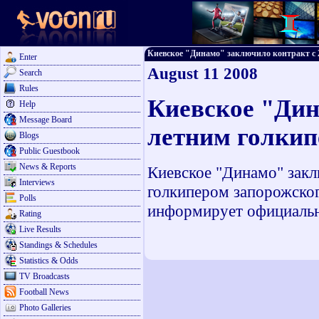
Киевское "Динамо" заключило контракт с 24
Enter
August 11 2008
Search
Rules
Киевское "Дин
Help
Message Board
летним голкип
Blogs
Public Guestbook
News & Reports
Киевское "Динамо" закл
Interviews
голкипером запорожско
Polls
информирует официаль
Rating
Live Results
Standings & Schedules
Statistics & Odds
TV Broadcasts
Football News
Photo Galleries