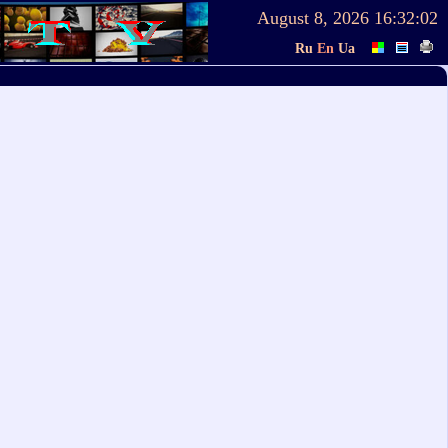
August 8, 2026
16:32:02
Ru
En
Ua