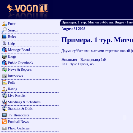
Примера. 1 тур. Матчи субботы. Видео - Face
Enter
August 31 2008
Search
Rules
Примера. 1 тур. Матч
Help
Message Board
Двумя субботними матчами стартовал новый ф
Blogs
Эспаньол
–
Вальядолид 1:0
Public Guestbook
Гол:
Луис Гарсия, 46
News & Reports
Interviews
Polls
Rating
Live Results
Standings & Schedules
Statistics & Odds
TV Broadcasts
Football News
Photo Galleries