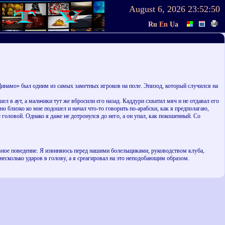
August 6, 2026
23:52:50
Ru
En
Ua
инамо» был одним из самых заметных игроков на поле. Эпизод, который случился на
 аут, а мальчики тут же вбросили его назад. Каддури схватил мяч и не отдавал его
ьно близко ко мне подошел и начал что-то говорить по-арабски, как я предполагаю,
головой. Однако я даже не дотронулся до него, а он упал, как покошенный. Со
тивное поведение. Я извиняюсь перед нашими болельщиками, руководством клуба,
сколько ударов в голову, а я среагировал на это неподобающим образом.