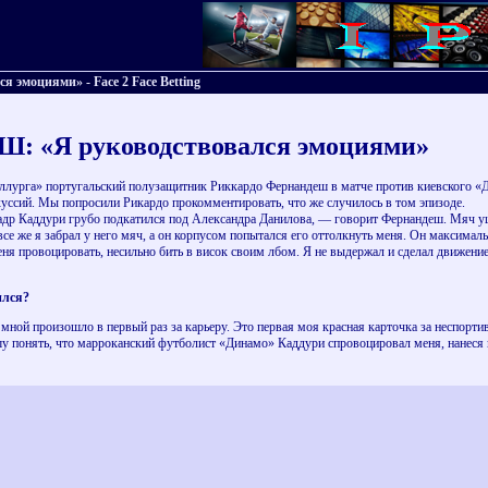
эмоциями» - Face 2 Face Betting
 «Я руководствовался эмоциями»
лурга» португальский полузащитник Риккардо Фернандеш в матче против киевского «Д
куссий. Мы попросили Рикардо прокомментировать, что же случилось в том эпизоде.
 Каддури грубо подкатился под Александра Данилова, — говорит Фернандеш. Мяч ушел в
 все же я забрал у него мяч, а он корпусом попытался его оттолкнуть меня. Он максимал
ня провоцировать, несильно бить в висок своим лбом. Я не выдержал и сделал движение 
ился?
 мной произошло в первый раз за карьеру. Это первая моя красная карточка за неспор
 понять, что марроканский футболист «Динамо» Каддури спровоцировал меня, нанеся не