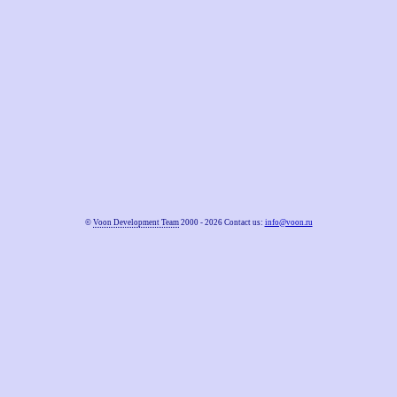
©
Voon Development Team
2000 - 2026 Contact us:
info@voon.ru