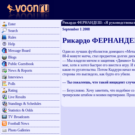
Рикардо ФЕРНАНДЕШ: «Я руководствовался 
Enter
September 1 2008
Search
Rules
Рикардо ФЕРНАНДЕШ:
Help
Message Board
Один из лучших футболистов донецкого «Метал
88-й минуте матча, стал предметом долгих дис
Blogs
— Мы владели мячом и защитник «Динамо» Бадр
Public Guestbook
мне, хотя я хотел быстрее его ввести в игру. И
какие-то ругательства. Потом Каддури начал ме
News & Reports
стороны это выглядело, как будто его убили.
Interviews
— Ты сожалеешь, что такой инцидент случ
Polls
Rating
— Безусловно. Хочу заметить, что подобное со
тренерским штабом и моими партнерами. Прошу
Live Results
Standings & Schedules
Statistics & Odds
TV Broadcasts
Football News
Photo Galleries