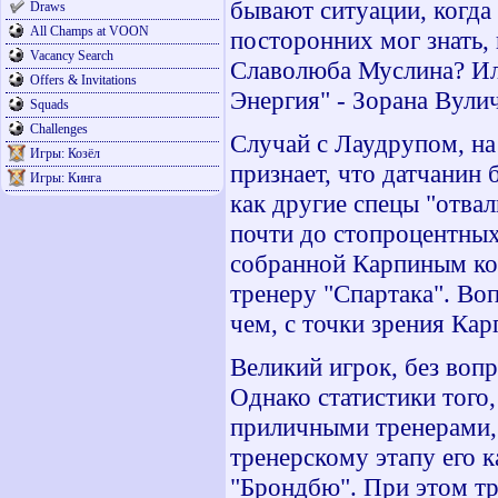
бывают ситуации, когда 
Draws
All Champs at VOON
посторонних мог знать,
Vacancy Search
Славолюба Муслина? Ил
Offers & Invitations
Энергия" - Зорана Вули
Squads
Challenges
Случай с Лаудрупом, на
Игры: Козёл
признает, что датчанин 
Игры: Кинга
как другие спецы "отва
почти до стопроцентных
собранной Карпиным ко
тренеру "Спартака". Во
чем, с точки зрения Кар
Великий игрок, без воп
Однако статистики того
приличными тренерами, 
тренерскому этапу его 
"Брондбю". При этом т