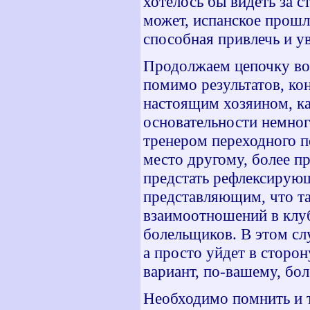
хотелось бы видеть за с
может, испанское прошло
способная привлечь и у
Продолжаем цепочку воп
помимо результатов, ко
настоящим хозяином, ка
основательности немног
тренером переходного п
место другому, более п
предстать рефлексирую
представляющим, что та
взаимоотношений в клуб
болельщиков. В этом сл
а просто уйдет в сторон
вариант, по-вашему, бол
Необходимо помнить и 