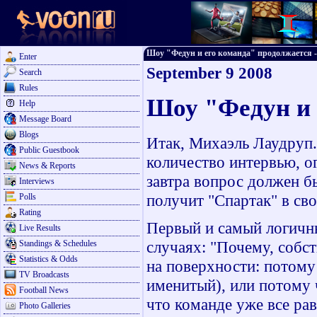
Шоу "Федун и его команда" продолжается - F
Enter
September 9 2008
Search
Rules
Шоу "Федун и 
Help
Message Board
Blogs
Итак, Михаэль Лаудруп.
Public Guestbook
количество интервью, о
News & Reports
завтра вопрос должен б
Interviews
получит "Спартак" в св
Polls
Rating
Первый и самый логичны
Live Results
случаях: "Почему, собст
Standings & Schedules
Statistics & Odds
на поверхности: потому
TV Broadcasts
именитый), или потому 
Football News
что команде уже все рав
Photo Galleries