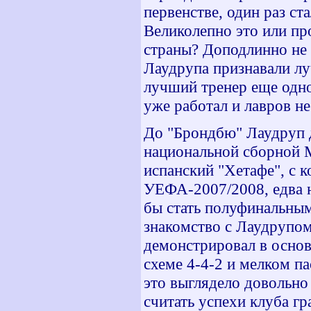
первенстве, один раз ст
Великолепно это или пр
страны? Доподлинно не 
Лаудрупа признавали лу
лучший тренер еще одно
уже работал и лавров не
До "Брондбю" Лаудруп д
национальной сборной М
испанский "Хетафе", с 
УЕФА-2007/2008, едва н
бы стать полуфинальным
знакомство с Лаудрупом.
демонстрировал в осно
схеме 4-4-2 и мелком п
это выглядело довольно 
считать успехи клуба г