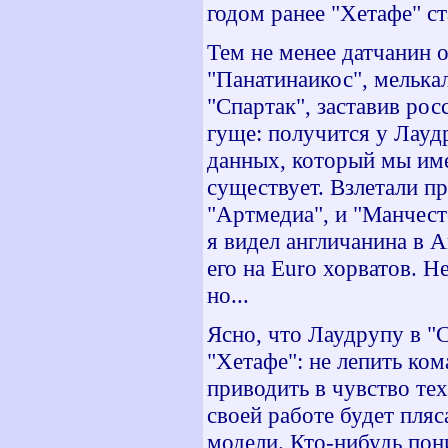
годом ранее "Хетафе" с
Тем не менее датчанин 
"Панатинаикос", мелька
"Спартак", заставив ро
гуще: получится у Лауд
данных, который мы име
существует. Взлетали пр
"Артмедиа", и "Манчес
я видел англичанина в 
его на Euro хорватов. Н
но...
Ясно, что Лаудрупу в "С
"Хетафе": не лепить ко
приводить в чувство тех
своей работе будет пляс
модели. Кто-нибудь пон